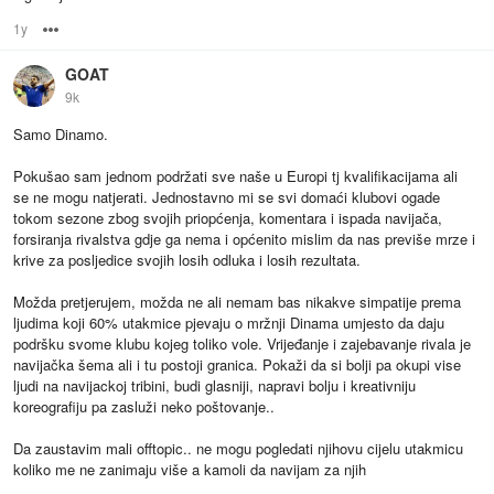
1y
Options
GOAT
9k
Samo Dinamo.
Pokušao sam jednom podržati sve naše u Europi tj kvalifikacijama ali
se ne mogu natjerati. Jednostavno mi se svi domaći klubovi ogade
tokom sezone zbog svojih priopćenja, komentara i ispada navijača,
forsiranja rivalstva gdje ga nema i općenito mislim da nas previše mrze i
krive za posljedice svojih losih odluka i losih rezultata.
Možda pretjerujem, možda ne ali nemam bas nikakve simpatije prema
ljudima koji 60% utakmice pjevaju o mržnji Dinama umjesto da daju
podršku svome klubu kojeg toliko vole. Vrijeđanje i zajebavanje rivala je
navijačka šema ali i tu postoji granica. Pokaži da si bolji pa okupi vise
ljudi na navijackoj tribini, budi glasniji, napravi bolju i kreativniju
koreografiju pa zasluži neko poštovanje..
Da zaustavim mali offtopic.. ne mogu pogledati njihovu cijelu utakmicu
koliko me ne zanimaju više a kamoli da navijam za njih