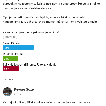
europskim natjecanjima, koliko nas navija samo protiv Hajduka i koliko
nas navija za sve hrvatske klubove.
Opcija da netko navija za Hajduk, a ne za Rijeku u europskim
natjecanjima je izbačena jer po mome mišljenju nema velikog smisla.
Za koga navijate u europskim natjecanjima?
(255 votes)
Samo Dinamo
50%
Dinamo i Rijeka
24%
Svi HNL klubovi (Dinamo, Rijeka, Hajduk)
25%
1y
Options
Keyser Soze
20.5k
Za Hajduk nikad, Rijeka mi je svejedno, a navijao sam samo za