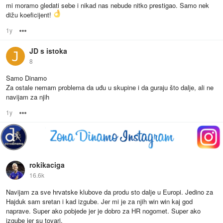
mi moramo gledati sebe i nikad nas nebude nitko prestigao. Samo nek
dižu koeficijent!
1y
Options
JD s istoka
8
Samo Dinamo
Za ostale nemam problema da uđu u skupine i da guraju što dalje, ali ne
navijam za njih
1y
Options
rokikaciga
16.6k
Navijam za sve hrvatske klubove da produ sto dalje u Europi. Jedino za
Hajduk sam sretan i kad izgube. Jer mi je za njih win win kaj god
naprave. Super ako pobjede jer je dobro za HR nogomet. Super ako
izgube jer su tovari.