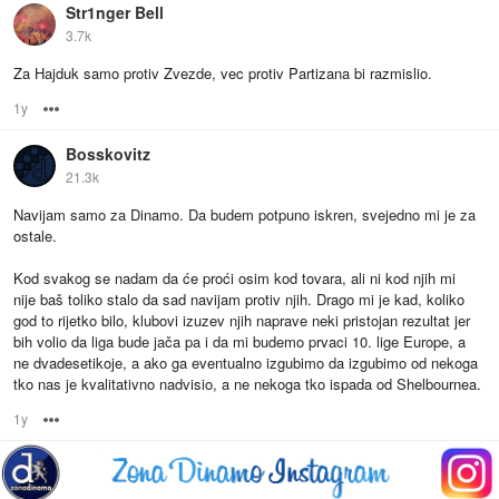
Str1nger Bell
3.7k
Za Hajduk samo protiv Zvezde, vec protiv Partizana bi razmislio.
1y
Options
Bosskovitz
21.3k
Navijam samo za Dinamo. Da budem potpuno iskren, svejedno mi je za
ostale.
Kod svakog se nadam da će proći osim kod tovara, ali ni kod njih mi
nije baš toliko stalo da sad navijam protiv njih. Drago mi je kad, koliko
god to rijetko bilo, klubovi izuzev njih naprave neki pristojan rezultat jer
bih volio da liga bude jača pa i da mi budemo prvaci 10. lige Europe, a
ne dvadesetikoje, a ako ga eventualno izgubimo da izgubimo od nekoga
tko nas je kvalitativno nadvisio, a ne nekoga tko ispada od Shelbournea.
1y
Options