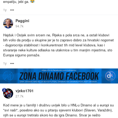
empatiju, jebi ga.
1y
Options
Paggini
94.7k
Hajduk i Osijek svim srcem ne, Rijeka s pola srca ne, a ostali klubovi
bih volio da prodju u skupine jer je to zapravo dobro za hrvatski nogomet
- dugorocnija stabilnost i konkurentnost tih mid level klubova, kao i
stvaranje neke kulture odlaska na utakmice u tim manjim mjestima, sto
Europa sigurno pomaže.
1y
Options
vjeko1701
27.7k
Kod mene je u familiji i društvu uvijek bilo u HNL-u Dinamo al u europi su
"svi naši", posebno ako su u pitanju sjeverni klubovi (Slaven, Varaždin),
njih se u europi tretiralo skoro ko da igra Dinamo. Stvar je nešto