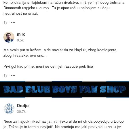
kompliciranija s Hajdukom na račun rivalstva, mržnje i njihovog tretmana
Dinamovih uspjeha u europi. Tu je ajmo reći u najboljem slučaju
neutralnost na snazi.
1y
Options
miro
9.5k
Ma svaki put si kažem, ajde navijat ću za Hajduk, zbog koeficijenta,
zbog Hrvatske, ovo ono...
Prvi gol kad prime, meni se osmijeh razvuče prek lica
1y
Options
Droljo
30.7k
Neću za hajduk nikad navijat niti rijeku al da mi ok da pobjeđuju u Europi
je. Težak je to termin 'navijati'. Ne smetaju me jaki protivnici u hnl-u jer