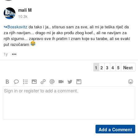
mali M
10.3k
↪
Bosskovitz
da tako i ja.. stisnuo sam za sve, ali mi je teška riječ da
za njih navijam... drago mi je ako prođu zbog koef., ali ne navijam za
njih sigurno... zapravo sve ih pratim i znam koje su tarabe, ali se svaki
put razočaram
1y
Options
1
2
3
4
5
Next
Add a Comment