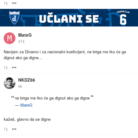
1y
Options
MateG
374
Navijam za Dinamo i za nacionalni koeficijent, ne briga me tko će ga
dignut ako ga digne…
1y
Options
NKDZ86
9k
ne briga me tko će ga dignut ako ga digne
—
MateG
kažeš, glavno da se digne
1y
Options