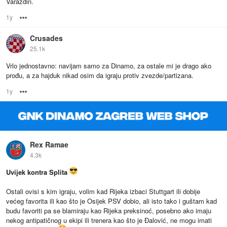
Varaždin.
1y
Options
Crusades
25.1k
Vrlo jednostavno: navijam samo za Dinamo, za ostale mi je drago ako
prođu, a za hajduk nikad osim da igraju protiv zvezde/partizana.
1y
Options
Rex Ramae
4.3k
Uvijek kontra Splita
Ostali ovisi s kim igraju, volim kad Rijeka izbaci Stuttgart ili dobije
većeg favorita ili kao što je Osijek PSV dobio, ali isto tako i guštam kad
budu favoriti pa se blamiraju kao Rijeka preksinoć, posebno ako imaju
nekog antipatičnog u ekipi ili trenera kao što je Đalović, ne mogu imati