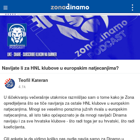
≡
⋮
Navijate li za HNL klubove u europskim natjecanjima?
Teofil Kateran
4.1k
U iščekivanju večerašnje utakmice razmišljao sam o tome kako je Zona
opredijeljena što se tiče navijanja za ostale HNL klubove u europskim
natjecanjima. Mnogi se veselimo porazima južnih rivala u europskim
natjecanjima, ali isto tako općepoznato je da mnogi navijači Dinama
navijaju i za sve hrvatske klubove - što radi toga jer su hrvatski, što radi
koeficijenta.
Cilj ankete je da vidimo koliko nas ovdje navija samo za Dinamo u