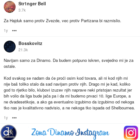
Str1nger Bell
3.7k
Za Hajduk samo protiv Zvezde, vec protiv Partizana bi razmislio.
1y
Options
Bosskovitz
21.3k
Navijam samo za Dinamo. Da budem potpuno iskren, svejedno mi je za
ostale.
Kod svakog se nadam da će proći osim kod tovara, ali ni kod njih mi
nije baš toliko stalo da sad navijam protiv njih. Drago mi je kad, koliko
god to rijetko bilo, klubovi izuzev njih naprave neki pristojan rezultat jer
bih volio da liga bude jača pa i da mi budemo prvaci 10. lige Europe, a
ne dvadesetikoje, a ako ga eventualno izgubimo da izgubimo od nekoga
tko nas je kvalitativno nadvisio, a ne nekoga tko ispada od Shelbournea.
1y
Options