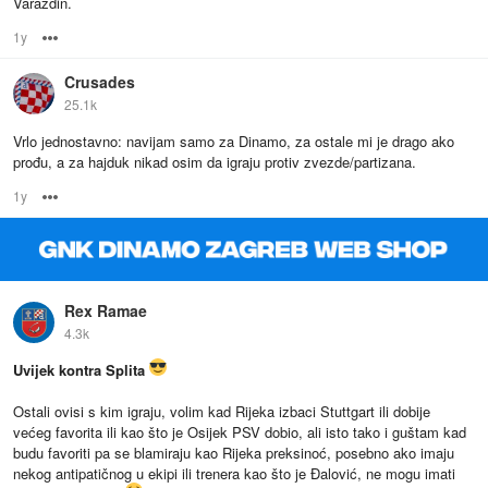
Varaždin.
1y
Options
Crusades
25.1k
Vrlo jednostavno: navijam samo za Dinamo, za ostale mi je drago ako
prođu, a za hajduk nikad osim da igraju protiv zvezde/partizana.
1y
Options
Rex Ramae
4.3k
Uvijek kontra Splita
Ostali ovisi s kim igraju, volim kad Rijeka izbaci Stuttgart ili dobije
većeg favorita ili kao što je Osijek PSV dobio, ali isto tako i guštam kad
budu favoriti pa se blamiraju kao Rijeka preksinoć, posebno ako imaju
nekog antipatičnog u ekipi ili trenera kao što je Đalović, ne mogu imati