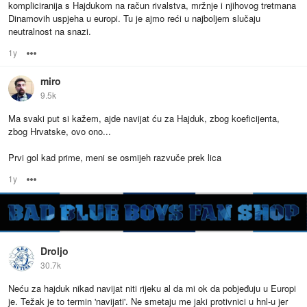
kompliciranija s Hajdukom na račun rivalstva, mržnje i njihovog tretmana
Dinamovih uspjeha u europi. Tu je ajmo reći u najboljem slučaju
neutralnost na snazi.
1y
Options
miro
9.5k
Ma svaki put si kažem, ajde navijat ću za Hajduk, zbog koeficijenta,
zbog Hrvatske, ovo ono...
Prvi gol kad prime, meni se osmijeh razvuče prek lica
1y
Options
Droljo
30.7k
Neću za hajduk nikad navijat niti rijeku al da mi ok da pobjeđuju u Europi
je. Težak je to termin 'navijati'. Ne smetaju me jaki protivnici u hnl-u jer