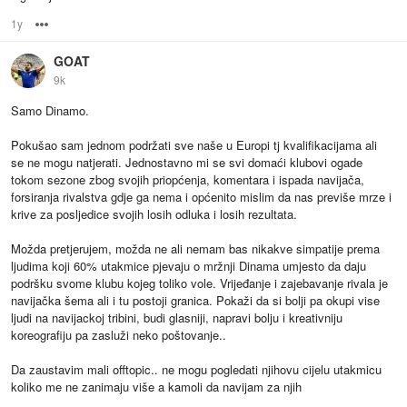
1y
Options
GOAT
9k
Samo Dinamo.
Pokušao sam jednom podržati sve naše u Europi tj kvalifikacijama ali
se ne mogu natjerati. Jednostavno mi se svi domaći klubovi ogade
tokom sezone zbog svojih priopćenja, komentara i ispada navijača,
forsiranja rivalstva gdje ga nema i općenito mislim da nas previše mrze i
krive za posljedice svojih losih odluka i losih rezultata.
Možda pretjerujem, možda ne ali nemam bas nikakve simpatije prema
ljudima koji 60% utakmice pjevaju o mržnji Dinama umjesto da daju
podršku svome klubu kojeg toliko vole. Vrijeđanje i zajebavanje rivala je
navijačka šema ali i tu postoji granica. Pokaži da si bolji pa okupi vise
ljudi na navijackoj tribini, budi glasniji, napravi bolju i kreativniju
koreografiju pa zasluži neko poštovanje..
Da zaustavim mali offtopic.. ne mogu pogledati njihovu cijelu utakmicu
koliko me ne zanimaju više a kamoli da navijam za njih