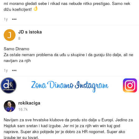
mi moramo gledati sebe i nikad nas nebude nitko prestigao. Samo nek
dižu koeficijent!
1y
Options
JD s istoka
8
Samo Dinamo
Za ostale nemam problema da uđu u skupine i da guraju što dalje, ali ne
navijam za njih
1y
Options
rokikaciga
16.7k
Navijam za sve hrvatske klubove da produ sto dalje u Europi. Jedino za
Hajduk sam sretan i kad izgube. Jer mi je za njih win win kaj god
naprave. Super ako pobjede jer je dobro za HR nogomet. Super ako
izgube jer su tovari.