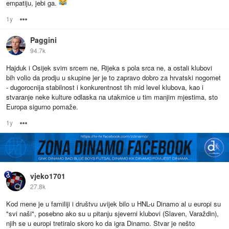
empatiju, jebi ga.
1y
Options
Paggini
94.7k
Hajduk i Osijek svim srcem ne, Rijeka s pola srca ne, a ostali klubovi
bih volio da prodju u skupine jer je to zapravo dobro za hrvatski nogomet
- dugorocnija stabilnost i konkurentnost tih mid level klubova, kao i
stvaranje neke kulture odlaska na utakmice u tim manjim mjestima, sto
Europa sigurno pomaže.
1y
Options
vjeko1701
27.8k
Kod mene je u familiji i društvu uvijek bilo u HNL-u Dinamo al u europi su
"svi naši", posebno ako su u pitanju sjeverni klubovi (Slaven, Varaždin),
njih se u europi tretiralo skoro ko da igra Dinamo. Stvar je nešto