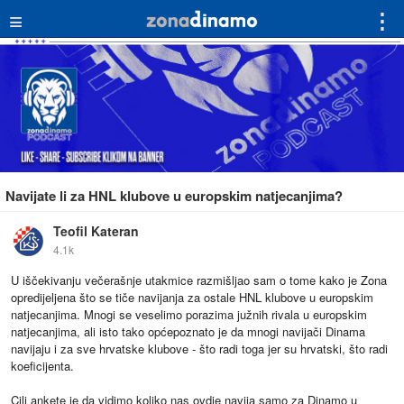
≡
⋮
Navijate li za HNL klubove u europskim natjecanjima?
Teofil Kateran
4.1k
U iščekivanju večerašnje utakmice razmišljao sam o tome kako je Zona
opredijeljena što se tiče navijanja za ostale HNL klubove u europskim
natjecanjima. Mnogi se veselimo porazima južnih rivala u europskim
natjecanjima, ali isto tako općepoznato je da mnogi navijači Dinama
navijaju i za sve hrvatske klubove - što radi toga jer su hrvatski, što radi
koeficijenta.
Cilj ankete je da vidimo koliko nas ovdje navija samo za Dinamo u