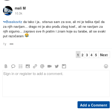
mali M
10.3k
↪
Bosskovitz
da tako i ja.. stisnuo sam za sve, ali mi je teška riječ da
za njih navijam... drago mi je ako prođu zbog koef., ali ne navijam za
njih sigurno... zapravo sve ih pratim i znam koje su tarabe, ali se svaki
put razočaram
1y
Options
1
2
3
4
5
Next
Add a Comment