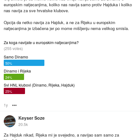
europskim natjecanjima, koliko nas navija samo protiv Hajduka i koliko
nas navija za sve hrvatske klubove.
Opcija da netko navija za Hajduk, a ne za Rijeku u europskim
natjecanjima je izbačena jer po mome mišljenju nema velikog smisla.
Za koga navijate u europskim natjecanjima?
(255 votes)
Samo Dinamo
50%
Dinamo i Rijeka
24%
Svi HNL klubovi (Dinamo, Rijeka, Hajduk)
25%
1y
Options
Keyser Soze
20.5k
Za Hajduk nikad, Rijeka mi je svejedno, a navijao sam samo za