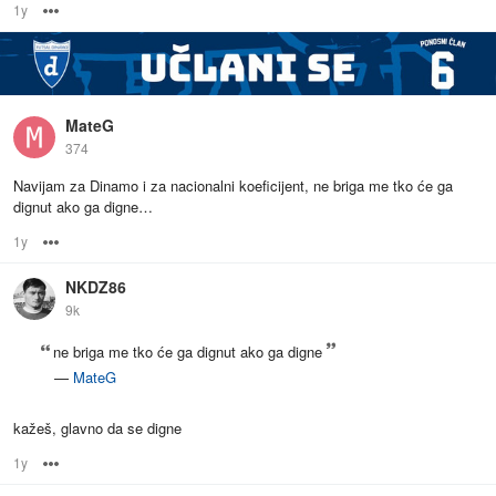
1y
Options
MateG
374
Navijam za Dinamo i za nacionalni koeficijent, ne briga me tko će ga
dignut ako ga digne…
1y
Options
NKDZ86
9k
ne briga me tko će ga dignut ako ga digne
—
MateG
kažeš, glavno da se digne
1y
Options