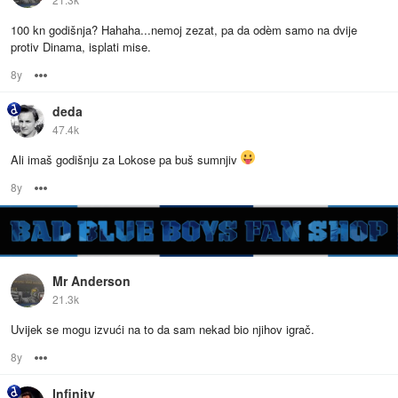
100 kn godišnja? Hahaha...nemoj zezat, pa da odèm samo na dvije
protiv Dinama, isplati mise.
8y
Options
deda
47.4k
Ali imaš godišnju za Lokose pa buš sumnjiv
8y
Options
Mr Anderson
21.3k
Uvijek se mogu izvući na to da sam nekad bio njihov igrač.
8y
Options
Infinity