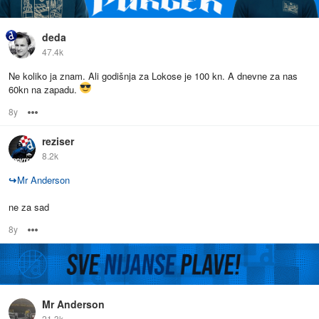
deda
47.4k
Ne koliko ja znam. Ali godišnja za Lokose je 100 kn. A dnevne za nas
60kn na zapadu.
8y
Options
reziser
8.2k
↪
Mr Anderson
ne za sad
8y
Options
Mr Anderson
21.3k