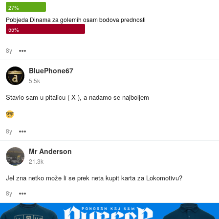
27%
Pobjeda Dinama za golemih osam bodova prednosti
55%
8y
Options
BluePhone67
5.5k
Stavio sam u pitalicu ( X ), a nadamo se najboljem
8y
Options
Mr Anderson
21.3k
Jel zna netko može li se prek neta kupit karta za Lokomotivu?
8y
Options