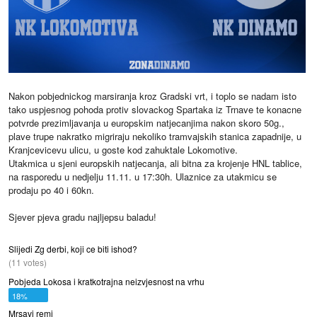
Nakon pobjednickog marsiranja kroz Gradski vrt, i toplo se nadam isto
tako uspjesnog pohoda protiv slovackog Spartaka iz Trnave te konacne
potvrde prezimljavanja u europskim natjecanjima nakon skoro 50g.,
plave trupe nakratko migriraju nekoliko tramvajskih stanica zapadnije, u
Kranjcevicevu ulicu, u goste kod zahuktale Lokomotive.
Utakmica u sjeni europskih natjecanja, ali bitna za krojenje HNL tablice,
na rasporedu u nedjelju 11.11. u 17:30h. Ulaznice za utakmicu se
prodaju po 40 i 60kn.
Sjever pjeva gradu najljepsu baladu!
Slijedi Zg derbi, koji ce biti ishod?
(11 votes)
Pobjeda Lokosa i kratkotrajna neizvjesnost na vrhu
18%
Mrsavi remi