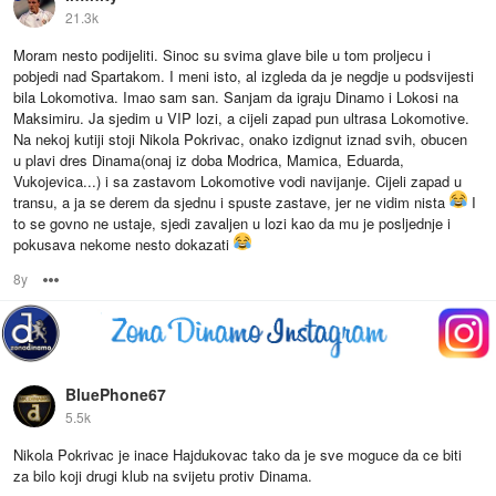
21.3k
Moram nesto podijeliti. Sinoc su svima glave bile u tom proljecu i
pobjedi nad Spartakom. I meni isto, al izgleda da je negdje u podsvijesti
bila Lokomotiva. Imao sam san. Sanjam da igraju Dinamo i Lokosi na
Maksimiru. Ja sjedim u VIP lozi, a cijeli zapad pun ultrasa Lokomotive.
Na nekoj kutiji stoji Nikola Pokrivac, onako izdignut iznad svih, obucen
u plavi dres Dinama(onaj iz doba Modrica, Mamica, Eduarda,
Vukojevica...) i sa zastavom Lokomotive vodi navijanje. Cijeli zapad u
transu, a ja se derem da sjednu i spuste zastave, jer ne vidim nista
I
to se govno ne ustaje, sjedi zavaljen u lozi kao da mu je posljednje i
pokusava nekome nesto dokazati
8y
Options
BluePhone67
5.5k
Nikola Pokrivac je inace Hajdukovac tako da je sve moguce da ce biti
za bilo koji drugi klub na svijetu protiv Dinama.