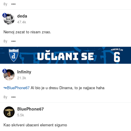
8y
Options
deda
47.4k
Nemoj zezat to nisam znao.
8y
Options
Infinity
21.3k
↪
BluePhone67
Al bio je u dresu Dinama, to je najjace haha
8y
Options
BluePhone67
5.5k
Kao skriveni ubaceni element sigurno