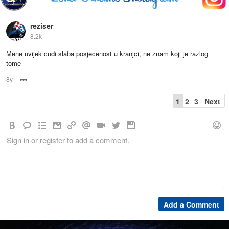
reziser
8.2k
Mene uvijek cudi slaba posjecenost u kranjci, ne znam koji je razlog
tome
8y
Options
1
2
3
Next
Add a Comment