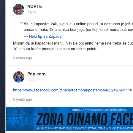
NORTE
26.2k
Ak je kapacitet 24k, jug nije u online ponudi, a dostupno je još
prodano maks 4k ulaznica bez juga (na koji ionak nema baš nav
—
Neki tip sa Zapada
Mislim da je kapacitet i manji. Navale općenito nema i ne treba se ču
10 minuta kreće prodaja ulaznica na ticket pointu.
5 years ago
Pop corn
8.9k
https://www.facebook.com/dinamotosmomi/posts/4594252493941110
5 years ago