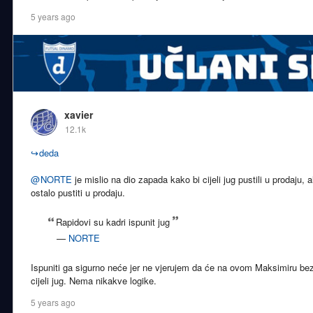
5 years ago
xavier
12.1k
↪
deda
@
NORTE
je mislio na dio zapada kako bi cijeli jug pustili u prodaju, al
ostalo pustiti u prodaju.
Rapidovi su kadri ispunit jug
—
NORTE
Ispuniti ga sigurno neće jer ne vjerujem da će na ovom Maksimiru bez i
cijeli jug. Nema nikakve logike.
5 years ago