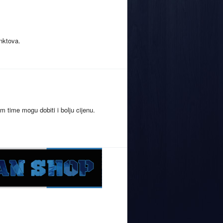
unktova.
m time mogu dobiti i bolju cijenu.