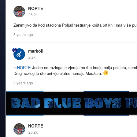
NORTE
26.2k
Zanimljivo da kod stadiona Poljud testiranje košta 50 kn i ima više p
5 years ago
markoli
2.2k
↪
NORTE
Jedan od razloga je vjerojatno što imaju bolju posjetu, sami
Drugi razlog je što oni vjerojatno nemaju Madžara.
5 years ago
NORTE
26.2k