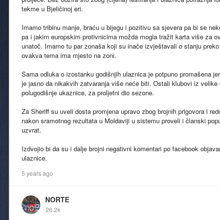
tekme u Bjeličinoj eri.
Imamo tribinu manje, braću u bijegu i pozitivu sa sjevera pa bi se
pa i jakim europskim protivnicima možda mogla tražit karta više za ov
unatoč. Imamo tu par zonaša koji su inače izvještavali o stanju preko
ovakva tema ima mjesto na zoni.
Sama odluka o izostanku godišnjih ulaznica je potpuno promašena je
je jasno da nikakvih zatvaranja više neće biti. Ostali klubovi iz velike
polugodišnje ukaznice, za proljetni dio sezone.
Za Sheriff su uveli dosta promjena upravo zbog brojnih prigovora i redo
nakon sramotnog rezultata u Moldaviji u sistemu proveli i članski po
uzvrat.
Izdvojio bi da su i dalje brojni negativni komentari po facebook objav
ulaznice.
5 years ago
NORTE
26.2k