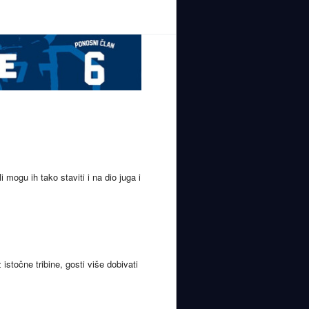
i mogu ih tako staviti i na dio juga i
stočne tribine, gosti više dobivati