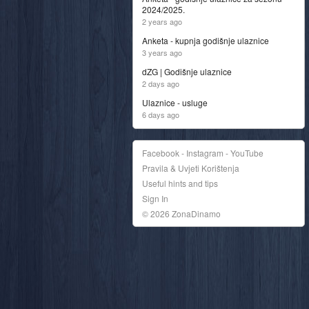
2024/2025.
2 years ago
Anketa - kupnja godišnje ulaznice
3 years ago
dZG | Godišnje ulaznice
2 days ago
Ulaznice - usluge
6 days ago
Facebook - Instagram - YouTube
Pravila & Uvjeti Korištenja
Useful hints and tips
Sign In
© 2026 ZonaDinamo