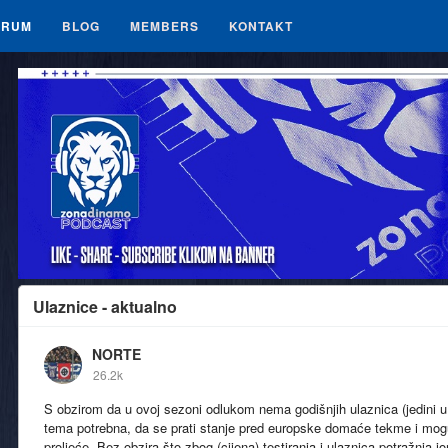
ORUM
BLOG
MEMBERS
KONTAKT
Ulaznice - aktualno
NORTE
26.2k
S obzirom da u ovoj sezoni odlukom nema godišnjih ulaznica (jedini u 
tema potrebna, da se prati stanje pred europske domaće tekme i mog
proljeće. Bez obzira što zbog (cijena) testiranja i ulaznica potražnja 