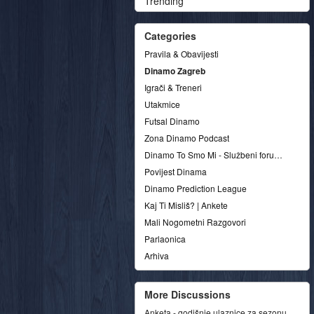
Trending
Categories
Pravila & Obavijesti
Dinamo Zagreb
Igrači & Treneri
Utakmice
Futsal Dinamo
Zona Dinamo Podcast
Dinamo To Smo Mi - Službeni forum udruge
Povijest Dinama
Dinamo Prediction League
Kaj Ti Misliš? | Ankete
Mali Nogometni Razgovori
Parlaonica
Arhiva
More Discussions
Anketa - godišnje ulaznice za sezonu