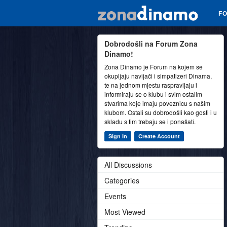
F
Dobrodošli na Forum Zona
Dinamo!
Zona Dinamo je Forum na kojem se
okupljaju navijači i simpatizeri Dinama,
te na jednom mjestu raspravljaju i
informiraju se o klubu i svim ostalim
stvarima koje imaju poveznicu s našim
klubom. Ostali su dobrodošli kao gosti i u
skladu s tim trebaju se i ponašati.
Sign In
Create Account
All Discussions
Categories
Events
Most Viewed