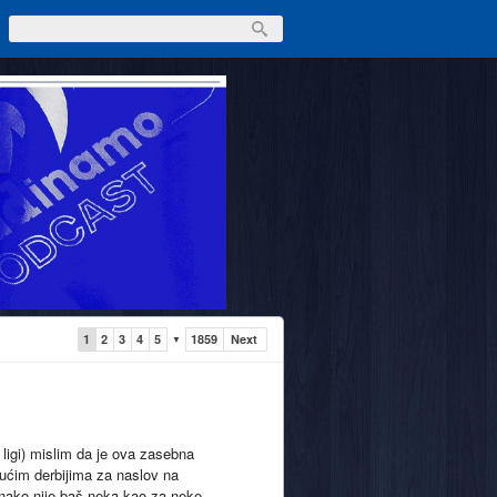
1
2
3
4
5
1859
Next
▼
ligi) mislim da je ova zasebna
ućim derbijima za naslov na
ionako nije baš neka kao za neke