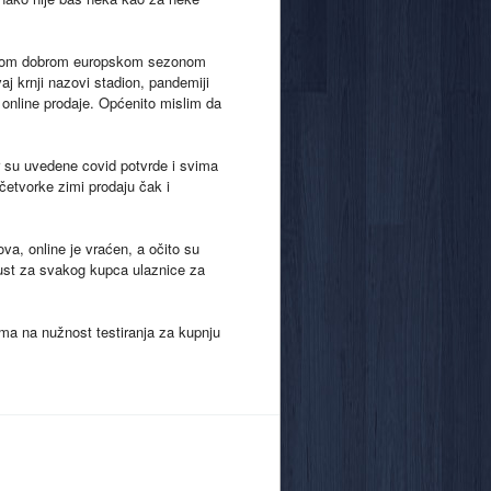
 nekom dobrom europskom sezonom
aj krnji nazovi stadion, pandemiji
 online prodaje. Općenito mislim da
r su uvedene covid potvrde i svima
 četvorke zimi prodaju čak i
va, online je vraćen, a očito su
pust za svakog kupca ulaznice za
ama na nužnost testiranja za kupnju