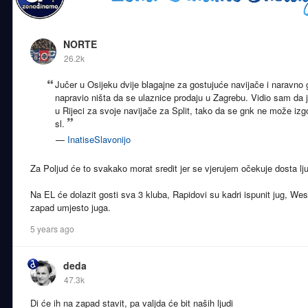
NORTE
26.2k
Jučer u Osijeku dvije blagajne za gostujuće navijače i naravno 
napravio ništa da se ulaznice prodaju u Zagrebu. Vidio sam da j
u Rijeci za svoje navijače za Split, tako da se gnk ne može izgo
sl.
—
InatiseSlavonijo
Za Poljud će to svakako morat sredit jer se vjerujem očekuje dosta lju
Na EL će dolazit gosti sva 3 kluba, Rapidovi su kadri ispunit jug, 
zapad umjesto juga.
5 years ago
deda
47.3k
Di će ih na zapad stavit, pa valjda će bit naših ljudi