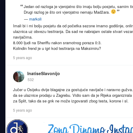
Jedan od razloga je vjerojatno što imaju bolju posjetu, samim ti
Drugi razlog je što oni vjerojatno nemaju Madžara.
—
markoli
Imali bi i mi bolju posjetu da od početka sezone imamo godišnje, onlin
ulaznica uz obvezu testiranja. Da sad ne nabrajam ostale stvari vez
navijačima.
8.000 ljudi na Sheriffu nakon sramotnog poraza 0:3.
Kolindin frend je u igri kod testiranja na Maksimiru?
5 years ago
InatiseSlavonijo
532
Jučer u Osijeku dvije blagajne za gostujuće navijače i naravno gužva.
da se ulaznice prodaju u Zagrebu. Vidio sam da je Rijeka organizirala 
za Split, tako da se gnk ne može izgovarati zbog testa, korone i sl.
5 years ago