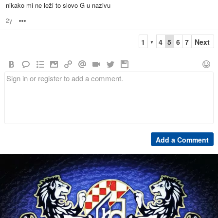
nikako mi ne leži to slovo G u nazivu
2y
Options
1
4
5
6
7
Next
▼
Add a Comment