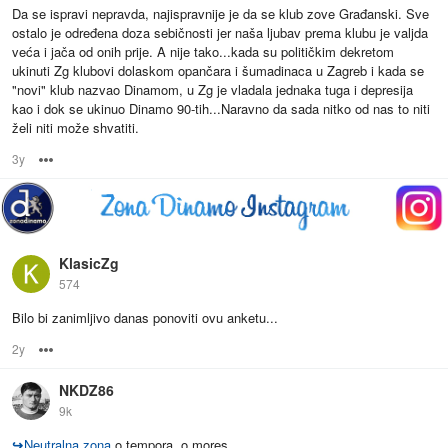
Da se ispravi nepravda, najispravnije je da se klub zove Građanski. Sve
ostalo je određena doza sebičnosti jer naša ljubav prema klubu je valjda
veća i jača od onih prije. A nije tako...kada su političkim dekretom
ukinuti Zg klubovi dolaskom opančara i šumadinaca u Zagreb i kada se
"novi" klub nazvao Dinamom, u Zg je vladala jednaka tuga i depresija
kao i dok se ukinuo Dinamo 90-tih...Naravno da sada nitko od nas to niti
želi niti može shvatiti.
3y
Options
KlasicZg
574
Bilo bi zanimljivo danas ponoviti ovu anketu...
2y
Options
NKDZ86
9k
↪
Neutralna zona
o tempora, o mores....