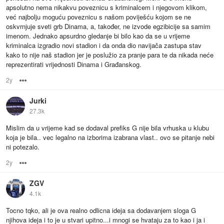
apsolutno nema nikakvu poveznicu s kriminalcem i njegovom klikom,
već najbolju moguću poveznicu s našom poviješću kojom se ne
oskvrnjuje sveti grb Dinama, a, također, ne izvode egzibicije sa samim
imenom. Jednako apsurdno gledanje bi bilo kao da se u vrijeme
kriminalca izgradio novi stadion i da onda dio navijača zastupa stav
kako to nije naš stadion jer je poslužio za pranje para te da nikada neće
reprezentirati vrijednosti Dinama i Građanskog.
2y
Options
Jurki
27.3k
Mislim da u vrijeme kad se dodaval prefiks G nije bila vrhuska u klubu
koja je bila.. vec legalno na izborima izabrana vlast.. ovo se pitanje nebi
ni potezalo.
2y
Options
ZGV
4.1k
Tocno tqko, ali je ova realno odlicna ideja sa dodavanjem sloga G
njihova ideja i to je u stvari upitno...i mnogi se hvataju za to kao i ja i