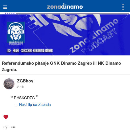
≡
⋮
Referendumsko pitanje GNK Dinamo Zagreb ili NK Dinamo
Zagreb.
ZGBhoy
2.1k
PHŠKGDZG
—
Neki tip sa Zapada
3y
Options