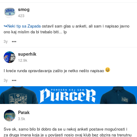
smog
423
↪
Neki tip sa Zapada
ostavil sam glas u anketi, ali sam i napisao javno
ono kaj mislim da bi trebalo biti... lp
3y
Options
superhik
12.9k
I kreće runda opravdavanja zašto je netko nešto napisao
3y
Options
Patak
3.5k
Sve ok, samo bilo bi dobro da se u nekoj anketi postave mogućnosti i
za druga imena koja je u povijesti nosio ovaj klub bez obzira na trenutnu