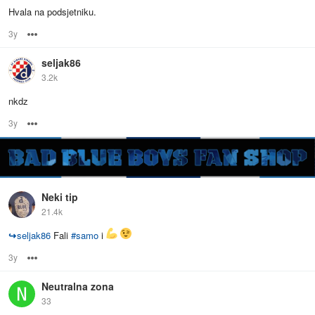
Hvala na podsjetniku.
3y
Options
seljak86
3.2k
nkdz
3y
Options
Neki tip
21.4k
↪
seljak86
Fali
#
samo
i
3y
Options
Neutralna zona
33