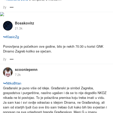
2y
Options
Bosskovitz
21.3k
↪
KlasicZg
Ponovljena je početkom ove godine, bilo je nekih 70:30 u korist GNK
Dinamo Zagreb koliko se sjećam.
2y
Options
scooniepenn
7.2k
↪
NitkoBitan
Građanski je puno više od ideje. Građanski je simbol Zagreba,
gospodstva i purgerštine, nasilno ugašen i da se to nije dogodilo NKDZ
nikada ne bi postojao. To je polazišna premisa koju treba imati u vidu.
Ja sam kao i svi ovdje odrastao s idejom Dinama, ne Građanskog, ali
sam od starijih ljudi čuo sve što sam trebao čuti kako bih bio svjestan i
ponosan na sve vrijednosti brenda Građanskog. Meni G u imenu