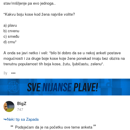
stav/mišljenje pa evo jednoga..
"Kakvu boju kose kod žena najviše volite?
a) plavu
b) crvenu
c) smeđu
d) crnu"
A onda se javi netko i veli: "bilo bi dobro da se u nekoj anketi postave
mogućnosti i za druge boje kose koje žene ponekad imaju bez obzira na
trenutnu popularnost tih boja kose, žutu, ljubičastu, zelenu".
3y
Options
BigZ
747
↪
Neki tip sa Zapada
Podsjećam da je na početku ove teme anketa