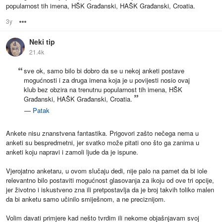
popularnost tih imena, HŠK Građanski, HAŠK Građanski, Croatia.
3y
Options
Neki tip
21.4k
sve ok, samo bilo bi dobro da se u nekoj anketi postave
mogućnosti i za druga imena koja je u povijesti nosio ovaj
klub bez obzira na trenutnu popularnost tih imena, HŠK
Građanski, HAŠK Građanski, Croatia.
—
Patak
Ankete nisu znanstvena fantastika. Prigovori zašto nečega nema u
anketi su bespredmetni, jer svatko može pitati ono što ga zanima u
anketi koju napravi i zamoli ljude da je ispune.
Vjerojatno anketaru, u ovom slučaju dedi, nije palo na pamet da bi iole
relevantno bilo postaviti mogućnost glasovanja za ikoju od ove tri opcije,
jer životno i iskustveno zna ili pretpostavlja da je broj takvih toliko malen
da bi anketu samo učinilo smiješnom, a ne preciznijom.
Volim davati primjere kad nešto tvrdim ili nekome objašnjavam svoj