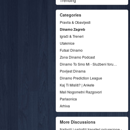
Trending
Categories
Pravila & Obavijesti
Dinamo Zagreb
Igrači & Treneri
Utakmice
Futsal Dinamo
Zona Dinamo Podcast
Dinamo To Smo Mi - Službeni forum udruge
Povijest Dinama
Dinamo Prediction League
Kaj Ti Misliš? | Ankete
Mali Nogometni Razgovori
Parlaonica
Arhiva
More Discussions
Najbolji i najlošiji transferi polusezone -