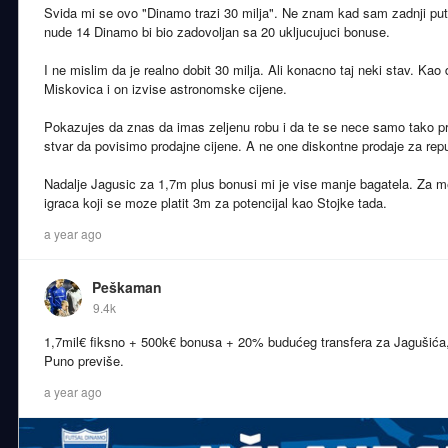
Svida mi se ovo "Dinamo trazi 30 milja". Ne znam kad sam zadnji put t
nude 14 Dinamo bi bio zadovoljan sa 20 ukljucujuci bonuse.
I ne mislim da je realno dobit 30 milja. Ali konacno taj neki stav. Ka
Miskovica i on izvise astronomske cijene.
Pokazujes da znas da imas zeljenu robu i da te se nece samo tako pr
stvar da povisimo prodajne cijene. A ne one diskontne prodaje za repu
Nadalje Jagusic za 1,7m plus bonusi mi je vise manje bagatela. Za m
igraca koji se moze platit 3m za potencijal kao Stojke tada.
a year ago
Peškaman
9.4k
1,7mil€ fiksno + 500k€ bonusa + 20% budućeg transfera za Jagušića
Puno previše.
a year ago