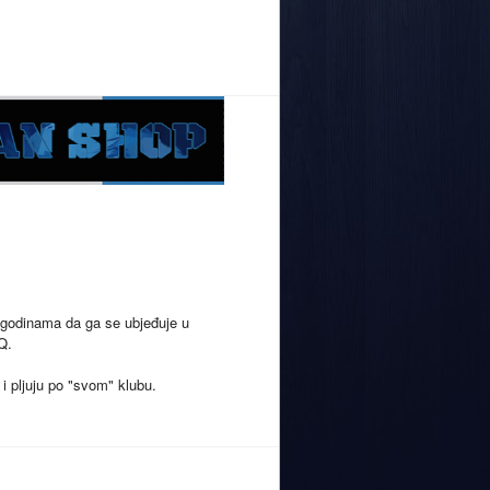
im godinama da ga se ubjeđuje u
Q.
i pljuju po "svom" klubu.