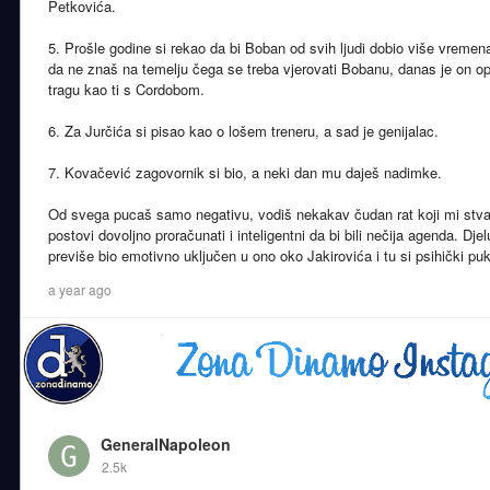
Petkovića.
5. Prošle godine si rekao da bi Boban od svih ljudi dobio više vremena
da ne znaš na temelju čega se treba vjerovati Bobanu, danas je on op
tragu kao ti s Cordobom.
6. Za Jurčića si pisao kao o lošem treneru, a sad je genijalac.
7. Kovačević zagovornik si bio, a neki dan mu daješ nadimke.
Od svega pucaš samo negativu, vodiš nekakav čudan rat koji mi stvar
postovi dovoljno proračunati i inteligentni da bi bili nečija agenda. Dj
previše bio emotivno uključen u ono oko Jakirovića i tu si psihički puk
a year ago
GeneralNapoleon
2.5k