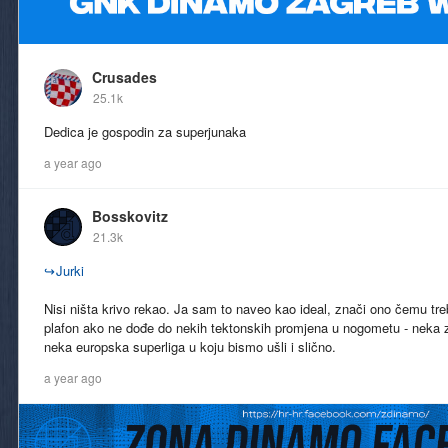
Crusades
25.1k
Dedica je gospodin za superjunaka
a year ago
Bosskovitz
21.3k
↪
Jurki
Nisi ništa krivo rekao. Ja sam to naveo kao ideal, znači ono čemu treb
plafon ako ne dođe do nekih tektonskih promjena u nogometu - neka z
neka europska superliga u koju bismo ušli i slično.
a year ago