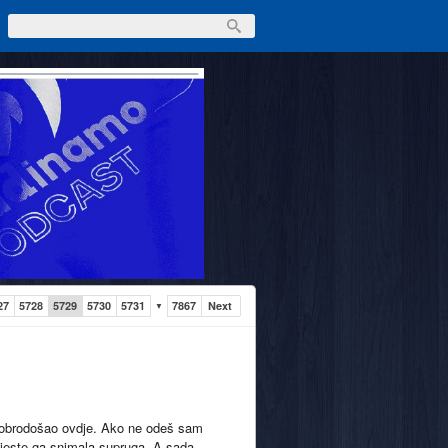
27
5728
5729
5730
5731
7867
Next
▼
i dobrodošao ovdje. Ako ne odeš sam
I jeste ga snimala supruga. A sada