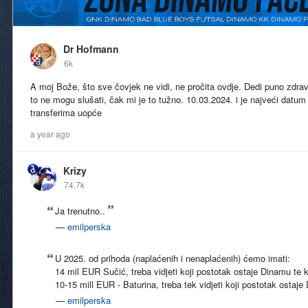
Dr Hofmann
6k
A moj Bože, što sve čovjek ne vidi, ne pročita ovdje. Dedi puno zdravl
to ne mogu slušati, čak mi je to tužno. 10.03.2024. i je najveći datum
transferima uopće
a year ago
Krizy
74.7k
Ja trenutno..
—
emilperska
U 2025. od prihoda (naplaćenih i nenaplaćenih) ćemo imati:
14 mil EUR Sučić, treba vidjeti koji postotak ostaje Dinamu te k
10-15 mill EUR - Baturina, treba tek vidjeti koji postotak ostaje
—
emilperska