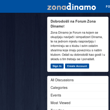
F
Dobrodošli na Forum Zona
Dinamo!
Zona Dinamo je Forum na kojem se
okupljaju navijači i simpatizeri Dinama,
te na jednom mjestu raspravljaju i
informiraju se o klubu i svim ostalim
stvarima koje imaju poveznicu s našim
klubom. Ostali su dobrodošli kao gosti i u
skladu s tim trebaju se i ponašati.
Sign In
Create Account
All Discussions
Categories
Events
Most Viewed