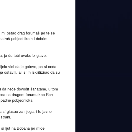
i mi ostao drag forumaš jer te se
 smatraš pobjednikom i dobrim
a, ja ću tebi ovako iz glave.
jela vidi da je gotovo, pa si onda
ostavili, ali si ih iskritizirao da su
i da neće dovodit šarlatane, u tom
 onda na drugom forumu kao Ron
spadne pobjednička.
a si glasao za njega, i to javno
strani.
 si ljut na Bobana jer miče