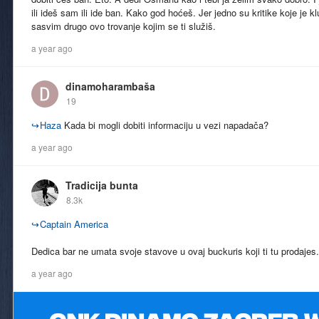
ili ideš sam ili ide ban. Kako god hoćeš. Jer jedno su kritike koje je k
sasvim drugo ovo trovanje kojim se ti služiš.
a year ago
dinamoharambaša
19
↪
Haza
Kada bi mogli dobiti informaciju u vezi napadača?
a year ago
Tradicija bunta
8.3k
↪
Captain America
Dedica bar ne umata svoje stavove u ovaj buckuris koji ti tu prodajes.
a year ago