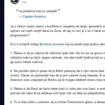
16k
na probleme koji su uslijedili
—
Captain America
Ja s tobom nisam ulazio u konflikte iz respekta od ranije, generalno s
sjećam od mojih ranijih dana sa Zone, ali daj mi reci je li se ti fakat
prognozerom?
Evo ti izvlačiš kolegi
@
marcio amoroso
kaj se pisalo prije godinu dan
1. Rekao si da je vrijeme da Jakirović ipak ode i da mu se na govoru ti
zaključio kako je ključ njegov ostanak, nisi dao kredit ljudima koji su ga 
ga samo čekali maknuti.
2. Na početku ljeta si pisao da je Marić pokazao da s njim nema šale 
smislu. Danas se postavljaš kao da si prvi vjesnik ovog raspada. A
Swanson srao unaprijed po Mariću pa bi mogao odabrati stranu koja i
3. Rekao si da Barić de facto treba izaći iz utrke ako ima časti, a ond
priznao tek kako bi se odrekao ovih ljudi i bio za tebe na pobjedničkoj 
4. Tu si išao toliko u esktrem da si križao Petkovićeve glave, a danas