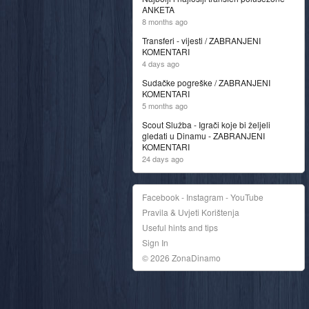
ANKETA
8 months ago
Transferi - vijesti / ZABRANJENI
KOMENTARI
4 days ago
Sudačke pogreške / ZABRANJENI
KOMENTARI
5 months ago
Scout Služba - Igrači koje bi željeli
gledati u Dinamu - ZABRANJENI
KOMENTARI
24 days ago
Facebook - Instagram - YouTube
Pravila & Uvjeti Korištenja
Useful hints and tips
Sign In
© 2026 ZonaDinamo