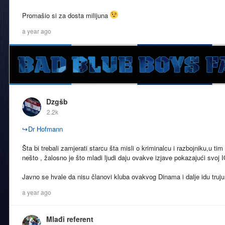
Promašio si za dosta milijuna
a year ago
Dzgšb
2.2k
↪
Dr Hofmann
Šta bi trebali zamjerati starcu šta misli o kriminalcu i razbojniku,u t
nešto , žalosno je što mladi ljudi daju ovakve izjave pokazajući svoj I
Javno se hvale da nisu članovi kluba ovakvog Dinama i dalje idu truju 
a year ago
Mlađi referent