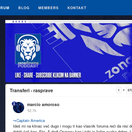
ORUM
BLOG
MEMBERS
KONTAKT
Transferi - rasprave
1
57
▼
marcio amoroso
52.7k
↪
Captain America
Ideš mi na klinac već dugo i mogu ti kao vlasnik foruma reći da nis
dobiti ćeš ban. Eto. A dedi Osmanu kao i tebi ja želim svako dobro. 