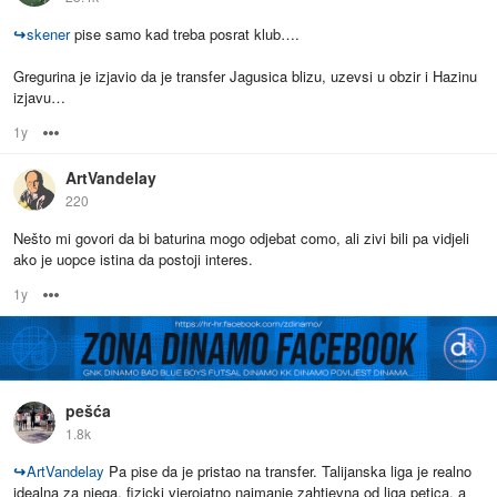
↪
skener
pise samo kad treba posrat klub….
Gregurina je izjavio da je transfer Jagusica blizu, uzevsi u obzir i Hazinu
izjavu…
1y
Options
ArtVandelay
220
Nešto mi govori da bi baturina mogo odjebat como, ali zivi bili pa vidjeli
ako je uopce istina da postoji interes.
1y
Options
pešća
1.8k
↪
ArtVandelay
Pa pise da je pristao na transfer. Talijanska liga je realno
idealna za njega, fizicki vjerojatno najmanje zahtjevna od liga petica, a