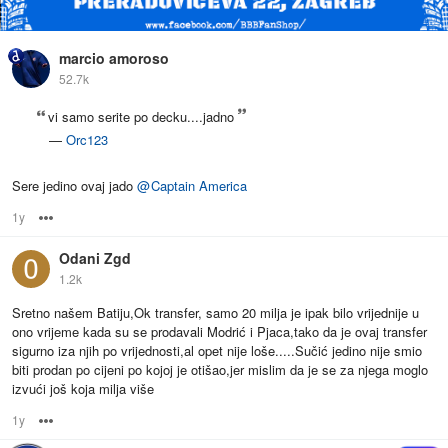
marcio amoroso
52.7k
vi samo serite po decku....jadno
—
Orc123
Sere jedino ovaj jado
@
Captain America
1y
Options
Odani Zgd
1.2k
Sretno našem Batiju,Ok transfer, samo 20 milja je ipak bilo vrijednije u
ono vrijeme kada su se prodavali Modrić i Pjaca,tako da je ovaj transfer
sigurno iza njih po vrijednosti,al opet nije loše.....Sučić jedino nije smio
biti prodan po cijeni po kojoj je otišao,jer mislim da je se za njega moglo
izvući još koja milja više
1y
Options