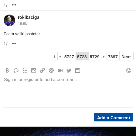
1y
Options
rokikaciga
16.6k
Dosta veliki postotak
1y
Options
1
5727
5728
5729
7897
Next
▼
▼
Add a Comment