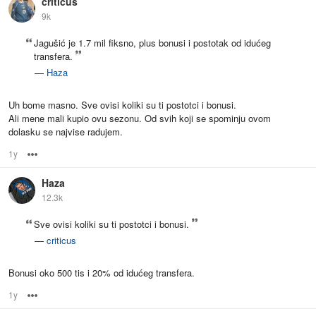
criticus
9k
Jagušić je 1.7 mil fiksno, plus bonusi i postotak od idućeg
transfera.
—
Haza
Uh bome masno. Sve ovisi koliki su ti postotci i bonusi.
Ali mene mali kupio ovu sezonu. Od svih koji se spominju ovom
dolasku se najvise radujem.
1y
Options
Haza
12.3k
Sve ovisi koliki su ti postotci i bonusi.
—
criticus
Bonusi oko 500 tis i 20% od idućeg transfera.
1y
Options