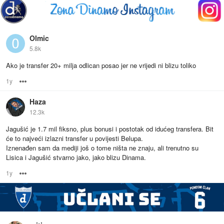
Olmic
5.8k
Ako je transfer 20+ milja odlican posao jer ne vrijedi ni blizu toliko
1y
Options
Haza
12.3k
Jagušić je 1.7 mil fiksno, plus bonusi i postotak od idućeg transfera. Bit
će to najveći izlazni transfer u povijesti Belupa.
Iznenađen sam da mediji još o tome ništa ne znaju, ali trenutno su
Lisica i Jagušić stvarno jako, jako blizu Dinama.
1y
Options