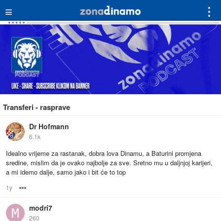
≡
⋮
Transferi - rasprave
Dr Hofmann
6.1k
Idealno vrijeme za rastanak, dobra lova Dinamu, a Baturini promjena
sredine, mislim da je ovako najbolje za sve. Sretno mu u daljnjoj karijeri,
a mi idemo dalje, samo jako i bit će to top
1y
Options
modri7
260