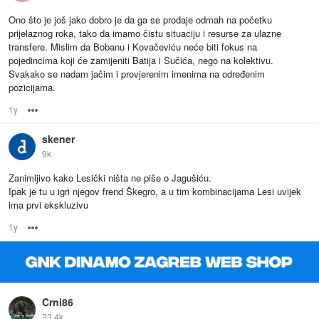
Ono što je još jako dobro je da ga se prodaje odmah na početku
prijelaznog roka, tako da imamo čistu situaciju i resurse za ulazne
transfere. Mislim da Bobanu i Kovačeviću neće biti fokus na
pojedincima koji će zamijeniti Batija i Sučića, nego na kolektivu.
Svakako se nadam jačim i provjerenim imenima na određenim
pozicijama.
1y
Options
skener
9k
Zanimljivo kako Lesički ništa ne piše o Jagušiću.
Ipak je tu u igri njegov frend Škegro, a u tim kombinacijama Lesi uvijek
ima prvi ekskluzivu
1y
Options
Crni86
23.4k