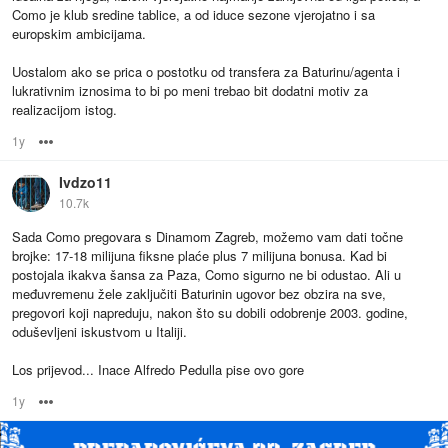
Como je klub sredine tablice, a od iduce sezone vjerojatno i sa
europskim ambicijama.
Uostalom ako se prica o postotku od transfera za Baturinu/agenta i
lukrativnim iznosima to bi po meni trebao bit dodatni motiv za
realizacijom istog.
1y
Options
Ivdzo11
10.7k
Sada Como pregovara s Dinamom Zagreb, možemo vam dati točne
brojke: 17-18 milijuna fiksne plaće plus 7 milijuna bonusa. Kad bi
postojala ikakva šansa za Paza, Como sigurno ne bi odustao. Ali u
međuvremenu žele zaključiti Baturinin ugovor bez obzira na sve,
pregovori koji napreduju, nakon što su dobili odobrenje 2003. godine,
oduševljeni iskustvom u Italiji.
Los prijevod... Inace Alfredo Pedulla pise ovo gore
1y
Options