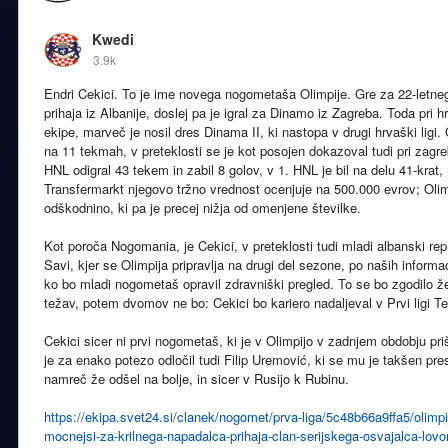
Kwedi
3.9k
Endri Cekici. To je ime novega nogometaša Olimpije. Gre za 22-letneg
prihaja iz Albanije, doslej pa je igral za Dinamo iz Zagreba. Toda pri 
ekipe, marveč je nosil dres Dinama II, ki nastopa v drugi hrvaški ligi. C
na 11 tekmah, v preteklosti se je kot posojen dokazoval tudi pri zagr
HNL odigral 43 tekem in zabil 8 golov, v 1. HNL je bil na delu 41-krat, 
Transfermarkt njegovo tržno vrednost ocenjuje na 500.000 evrov; Olim
odškodnino, ki pa je precej nižja od omenjene številke.
Kot poroča Nogomania, je Cekici, v preteklosti tudi mladi albanski rep
Savi, kjer se Olimpija pripravlja na drugi del sezone, po naših informa
ko bo mladi nogometaš opravil zdravniški pregled. To se bo zgodilo ž
težav, potem dvomov ne bo: Cekici bo kariero nadaljeval v Prvi ligi T
Cekici sicer ni prvi nogometaš, ki je v Olimpijo v zadnjem obdobju pri
je za enako potezo odločil tudi Filip Uremović, ki se mu je takšen pre
namreč že odšel na bolje, in sicer v Rusijo k Rubinu.
https://ekipa.svet24.si/clanek/nogomet/prva-liga/5c48b66a9ffa5/olimpi
mocnejsi-za-krilnega-napadalca-prihaja-clan-serijskega-osvajalca-lovo