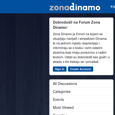
F
Dobrodošli na Forum Zona
Dinamo!
Zona Dinamo je Forum na kojem se
okupljaju navijači i simpatizeri Dinama,
te na jednom mjestu raspravljaju i
informiraju se o klubu i svim ostalim
stvarima koje imaju poveznicu s našim
klubom. Ostali su dobrodošli kao gosti i u
skladu s tim trebaju se i ponašati.
Sign In
Create Account
All Discussions
Categories
Events
Most Viewed