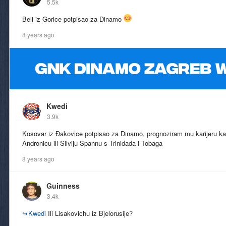
5.5k
Beli iz Gorice potpisao za Dinamo
8 years ago
Kwedi
3.9k
Kosovar iz Đakovice potpisao za Dinamo, prognoziram mu karijeru 
Andronicu ili Silviju Spannu s Trinidada i Tobaga
8 years ago
Guinness
3.4k
↪
Kwedi
Ili Lisakovichu iz Bjelorusije?