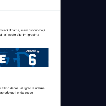
omcadi Dinama, meni osobno bolji
iji ali nesto slicnim igracima
o Olmo danas, ali igrac iz udarne
 napredovao i onda zesce