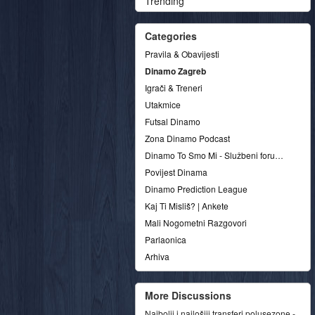
Trending
Categories
Pravila & Obavijesti
Dinamo Zagreb
Igrači & Treneri
Utakmice
Futsal Dinamo
Zona Dinamo Podcast
Dinamo To Smo Mi - Službeni forum udruge
Povijest Dinama
Dinamo Prediction League
Kaj Ti Misliš? | Ankete
Mali Nogometni Razgovori
Parlaonica
Arhiva
More Discussions
Najbolji i najlošiji transferi polusezone -