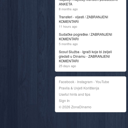
ANKETA
8 months ago
Transferi - vijesti / ZABRANJENI
KOMENTARI
11 hours ago
Sudačke pogreške / ZABRANJENI
KOMENTARI
5 months ago
Scout Služba - Igrači koje bi željeli
gledati u Dinamu - ZABRANJENI
KOMENTARI
25 days ago
Facebook - Instagram - YouTube
Pravila & Uvjeti Korištenja
Useful hints and tips
Sign In
© 2026 ZonaDinamo