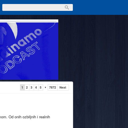
1
2
3
4
5
7872
Next
▼
om. Od onih ozbiljnih i realnih