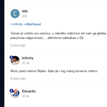
000
955
↪
Infinity
↪
MaliVesad
Taman je uzletio ovu sezonu, u nekoliko utakmica sto sam ga gledao b
preuzimao odgovornost,... definitivno odskakao u D2.
8 years ago
Infinity
21.3k
Muric pred vratima Rijeke. Ajde da i tog malog konacno vidimo.
8 years ago
Eduardo
30.3k