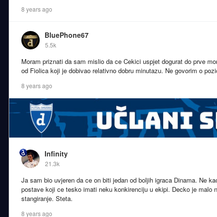
8 years ago
BluePhone67
5.5k
Moram priznati da sam mislio da ce Cekici uspjet dogurat do prve m
od Fiolica koji je dobivao relativno dobru minutazu. Ne govorim o pozic
8 years ago
Infinity
21.3k
Ja sam bio uvjeren da ce on biti jedan od boljih igraca Dinama. Ne ka
postave koji ce tesko imati neku konkirenciju u ekipi. Decko je malo
stangiranje. Steta.
8 years ago