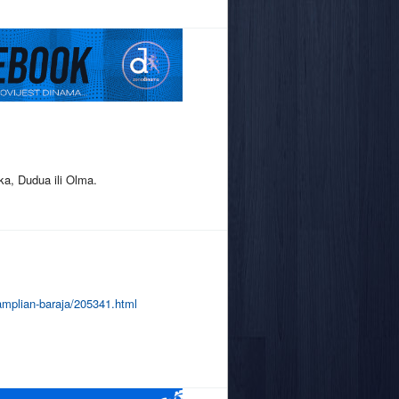
ka, Dudua ili Olma.
amplian-baraja/205341.html