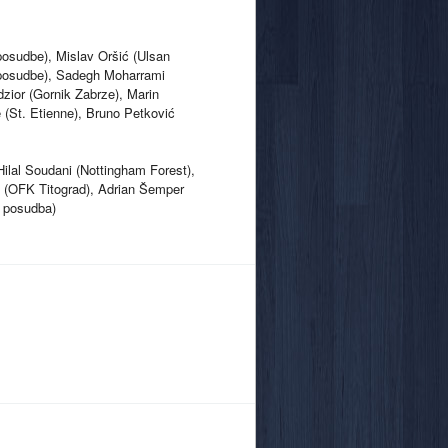
posudbe), Mislav Oršić (Ulsan
j posudbe), Sadegh Moharrami
zior (Gornik Zabrze), Marin
 (St. Etienne), Bruno Petković
ilal Soudani (Nottingham Forest),
ć (OFK Titograd), Adrian Šemper
, posudba)