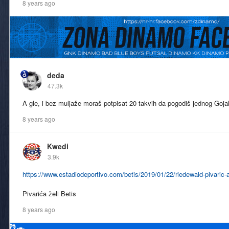
8 years ago
deda
47.3k
A gle, i bez muljaže moraš potpisat 20 takvih da pogodiš jednog Goja
8 years ago
Kwedi
3.9k
https://www.estadiodeportivo.com/betis/2019/01/22/riedewald-pivaric-
Pivarića želi Betis
8 years ago