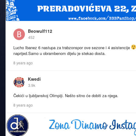
Beowulf112
452
Lucho Ibanez 6 nastupa za trabzonspor ove sezone i 4 asistencije
naprijed.Samo u obrambenom dijelu je stekao dosta.
8 years ago
Kwedi
3.9k
Čekići u ljubljanskoj Olimpiji. Nešto sitno će dobiti za njega.
8 years ago