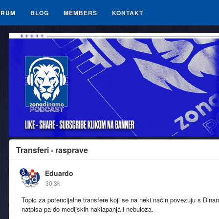
ORUM
BLOG
MEMBERS
KONTAKT
Transferi - rasprave
Eduardo
30.3k
Topic za potencijalne transfere koji se na neki način povezuju s Dinam
natpisa pa do medijskih naklapanja i nebuloza.