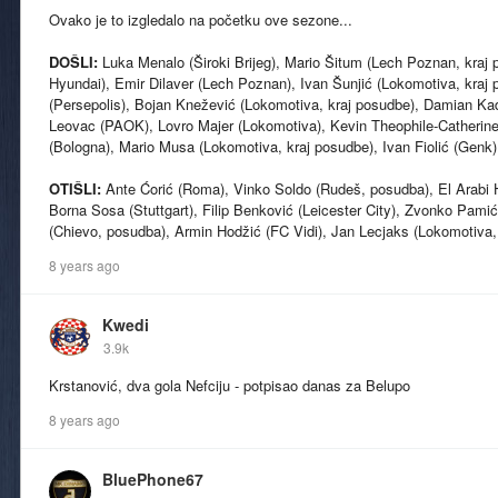
Ovako je to izgledalo na početku ove sezone...
DOŠLI:
Luka Menalo (Široki Brijeg), Mario Šitum (Lech Poznan, kraj 
Hyundai), Emir Dilaver (Lech Poznan), Ivan Šunjić (Lokomotiva, kra
(Persepolis), Bojan Knežević (Lokomotiva, kraj posudbe), Damian Kad
Leovac (PAOK), Lovro Majer (Lokomotiva), Kevin Theophile-Catherine
(Bologna), Mario Musa (Lokomotiva, kraj posudbe), Ivan Fiolić (Genk)
OTIŠLI:
Ante Ćorić (Roma), Vinko Soldo (Rudeš, posudba), El Arabi H
Borna Sosa (Stuttgart), Filip Benković (Leicester City), Zvonko Pami
(Chievo, posudba), Armin Hodžić (FC Vidi), Jan Lecjaks (Lokomotiva
8 years ago
Kwedi
3.9k
Krstanović, dva gola Nefciju - potpisao danas za Belupo
8 years ago
BluePhone67