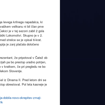
a levega krilnega napadalca, ki
hrvaškem velikanu ni bil član prve
ekici je v tej sezoni zabil 2 gola
ebški Lokomotivi. Skupno je v 2.
med strelce se je vpisal 6-krat.
pija je zanj plačala določeno
rezentant, že pripotoval v Čatež ob
cijah pa bo prestop uradno potrjen,
e v kratkem, če pri pregledu ne bo
elekom Slovenije.
šel iz Dinama II. Pred letom dni se
stop obrestoval. Pol leta kasneje je
ja-dobila-novo-okrepitev-zmaji-
rik