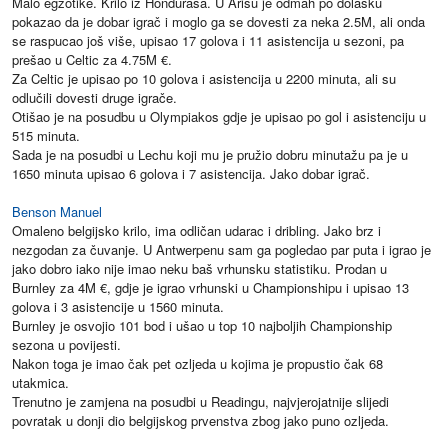
Malo egzotike. Krilo iz Hondurasa. U Arisu je odmah po dolasku
pokazao da je dobar igrač i moglo ga se dovesti za neka 2.5M, ali onda
se raspucao još više, upisao 17 golova i 11 asistencija u sezoni, pa
prešao u Celtic za 4.75M €.
Za Celtic je upisao po 10 golova i asistencija u 2200 minuta, ali su
odlučili dovesti druge igrače.
Otišao je na posudbu u Olympiakos gdje je upisao po gol i asistenciju u
515 minuta.
Sada je na posudbi u Lechu koji mu je pružio dobru minutažu pa je u
1650 minuta upisao 6 golova i 7 asistencija. Jako dobar igrač.
Benson Manuel
Omaleno belgijsko krilo, ima odličan udarac i dribling. Jako brz i
nezgodan za čuvanje. U Antwerpenu sam ga pogledao par puta i igrao je
jako dobro iako nije imao neku baš vrhunsku statistiku. Prodan u
Burnley za 4M €, gdje je igrao vrhunski u Championshipu i upisao 13
golova i 3 asistencije u 1560 minuta.
Burnley je osvojio 101 bod i ušao u top 10 najboljih Championship
sezona u povijesti.
Nakon toga je imao čak pet ozljeda u kojima je propustio čak 68
utakmica.
Trenutno je zamjena na posudbi u Readingu, najvjerojatnije slijedi
povratak u donji dio belgijskog prvenstva zbog jako puno ozljeda.