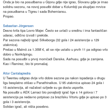
Onda je bio na posudbama u Gijonu gdje nije igrao, Slovanu gdje je imao
solidnu sezonu, na novoj posudbi dobar u Kolumbiji pa skupljao mrvice
na posudbama u Tigreu i sada Bohemiansu.
Propao.
Sebastian Jörgensen
Desno krila tipa Lovro Majer. Često se uvlači u sredinu i ima fantastičan
udarac, odlično izvodi i prekide.
Par sezona najbolji igrač Silkeborga (32 gola i 24 asistencije u 129
utakmica).
Prešao u Malmö za 1.35M €, ali se nije ustalio u prvih 11 pa odigrao vrlo
dobro u Norrköpingu.
Sada na posudbi u prvoj momčadi Danske, Aarhusu, gdje je zamjena.
Kao i Ramirez, bio bi promašaj.
Aitor Cantalapiedra
U Twenteu odigrao dvije vrlo dobre sezone pa nakon ispadanja u drugu
ligu besplatno otišao u Panathinaikos. U 95 utakmica upisao 24 gola i
15 asistencija, ali nažalost ozljede su ga dosta usporile.
Na posudbi u AEK Larnaci bio ponajbolji igrač lige s 14 golova i 7
asistencija pa nedavno potpisao za brazilsku Vitoriu gdje je upisao po 3
gola i 3 asistencije.
Solidan igrač, ali ništa posebno.