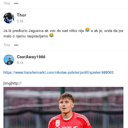
7mo
Options
Thor
3.5k
Ja bi predlozio Jagusica ak vec do sad nitko nije
a ak je, onda da jos
malo o njemu raspravljamo
7mo
Options
CastAway1986
6.1k
https://www.transfermarkt.com/nikolas-polster/profil/spieler/488063
[img]http://