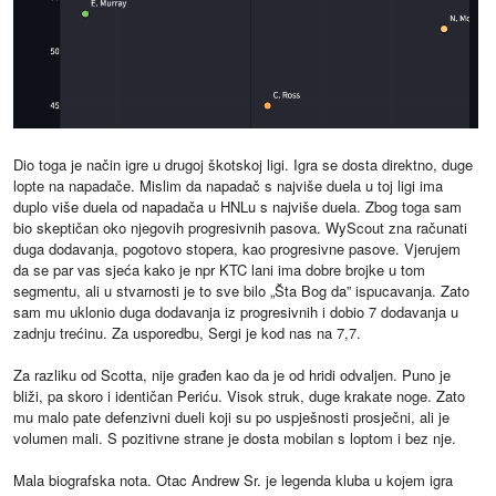
Dio toga je način igre u drugoj škotskoj ligi. Igra se dosta direktno, duge
lopte na napadače. Mislim da napadač s najviše duela u toj ligi ima
duplo više duela od napadača u HNLu s najviše duela. Zbog toga sam
bio skeptičan oko njegovih progresivnih pasova. WyScout zna računati
duga dodavanja, pogotovo stopera, kao progresivne pasove. Vjerujem
da se par vas sjeća kako je npr KTC lani ima dobre brojke u tom
segmentu, ali u stvarnosti je to sve bilo „Šta Bog da” ispucavanja. Zato
sam mu uklonio duga dodavanja iz progresivnih i dobio 7 dodavanja u
zadnju trećinu. Za usporedbu, Sergi je kod nas na 7,7.
Za razliku od Scotta, nije građen kao da je od hridi odvaljen. Puno je
bliži, pa skoro i identičan Periću. Visok struk, duge krakate noge. Zato
mu malo pate defenzivni dueli koji su po uspješnosti prosječni, ali je
volumen mali. S pozitivne strane je dosta mobilan s loptom i bez nje.
Mala biografska nota. Otac Andrew Sr. je legenda kluba u kojem igra