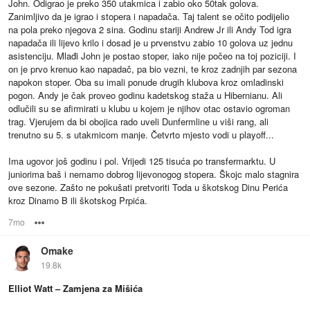
John. Odigrao je preko 350 utakmica i zabio oko 50tak golova.
Zanimljivo da je igrao i stopera i napadača. Taj talent se očito podijelio
na pola preko njegova 2 sina. Godinu stariji Andrew Jr ili Andy Tod igra
napadača ili lijevo krilo i dosad je u prvenstvu zabio 10 golova uz jednu
asistenciju. Mlađi John je postao stoper, iako nije počeo na toj poziciji. I
on je prvo krenuo kao napadač, pa bio vezni, te kroz zadnjih par sezona
napokon stoper. Oba su imali ponude drugih klubova kroz omladinski
pogon. Andy je čak proveo godinu kadetskog staža u Hibernianu. Ali
odlučili su se afirmirati u klubu u kojem je njihov otac ostavio ogroman
trag. Vjerujem da bi obojica rado uveli Dunfermline u viši rang, ali
trenutno su 5. s utakmicom manje. Četvrto mjesto vodi u playoff...
Ima ugovor još godinu i pol. Vrijedi 125 tisuća po transfermarktu. U
juniorima baš i nemamo dobrog lijevonogog stopera. Škojc malo stagnira
ove sezone. Zašto ne pokušati pretvoriti Toda u škotskog Dinu Perića
kroz Dinamo B ili škotskog Prpića.
7mo
Options
Omake
19.8k
Elliot Watt – Zamjena za Mišića