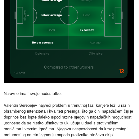
Naravno ima i svoje nedostatke.
Valentin Serebejev najveći problem u trenutnoj fazi karijere leži u razini
obrambenog intenziteta i kvaliteti presinga, što ga čini napadačem čiji je
doprinos bez lopte daleko ispod razine njegovih napadačkih mogućnosti
,odnosno da se rijetko učinkovito uključuje u duel s protivničkim
braničima i veznim igračima. Njegova nesposobnost da kroz presing i
protupresing ometa izgradnju napada protivnika otežava ekipi