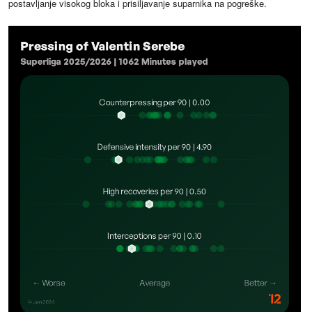
postavljanje visokog bloka i prisiljavanje suparnika na pogreške.