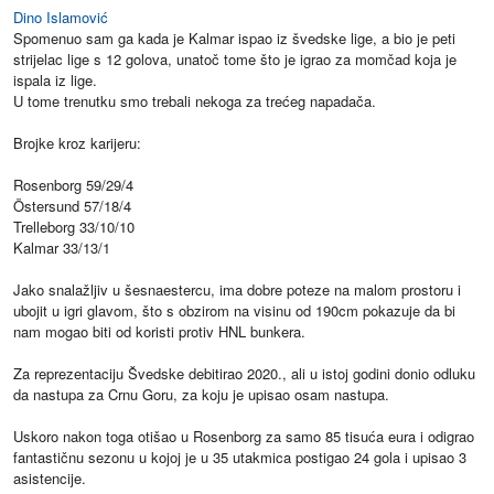
Dino Islamović
Spomenuo sam ga kada je Kalmar ispao iz švedske lige, a bio je peti
strijelac lige s 12 golova, unatoč tome što je igrao za momčad koja je
ispala iz lige.
U tome trenutku smo trebali nekoga za trećeg napadača.
Brojke kroz karijeru:
Rosenborg 59/29/4
Östersund 57/18/4
Trelleborg 33/10/10
Kalmar 33/13/1
Jako snalažljiv u šesnaestercu, ima dobre poteze na malom prostoru i
ubojit u igri glavom, što s obzirom na visinu od 190cm pokazuje da bi
nam mogao biti od koristi protiv HNL bunkera.
Za reprezentaciju Švedske debitirao 2020., ali u istoj godini donio odluku
da nastupa za Crnu Goru, za koju je upisao osam nastupa.
Uskoro nakon toga otišao u Rosenborg za samo 85 tisuća eura i odigrao
fantastičnu sezonu u kojoj je u 35 utakmica postigao 24 gola i upisao 3
asistencije.