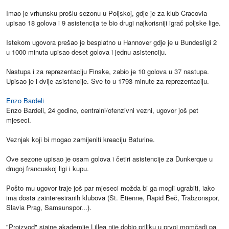
Imao je vrhunsku prošlu sezonu u Poljskoj, gdje je za klub Cracovia
upisao 18 golova i 9 asistencija te bio drugi najkorisniji igrač poljske lige.
Istekom ugovora prešao je besplatno u Hannover gdje je u Bundesligi 2
u 1000 minuta upisao deset golova i jednu asistenciju.
Nastupa i za reprezentaciju Finske, zabio je 10 golova u 37 nastupa.
Upisao je i dvije asistencije. Sve to u 1793 minute za reprezentaciju.
Enzo Bardeli
Enzo Bardeli, 24 godine, centralni/ofenzivni vezni, ugovor još pet
mjeseci.
Veznjak koji bi mogao zamijeniti kreaciju Baturine.
Ove sezone upisao je osam golova i četiri asistencije za Dunkerque u
drugoj francuskoj ligi i kupu.
Pošto mu ugovor traje još par mjeseci možda bi ga mogli ugrabiti, iako
ima dosta zainteresiranih klubova (St. Etienne, Rapid Beč, Trabzonspor,
Slavia Prag, Samsunspor...).
"Proizvod" sjajne akademije Lillea nije dobio priliku u prvoj momčadi pa