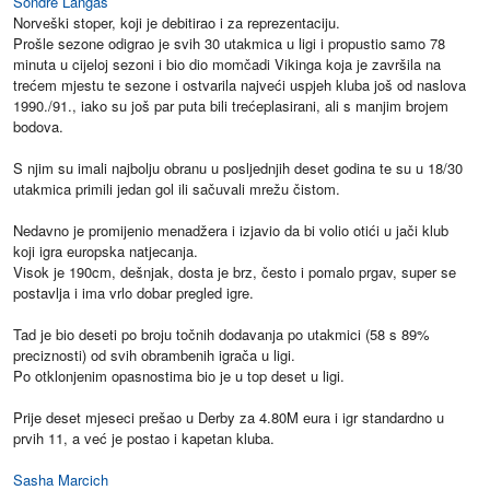
Sondre Langås
Norveški stoper, koji je debitirao i za reprezentaciju.
Prošle sezone odigrao je svih 30 utakmica u ligi i propustio samo 78
minuta u cijeloj sezoni i bio dio momčadi Vikinga koja je završila na
trećem mjestu te sezone i ostvarila najveći uspjeh kluba još od naslova
1990./91., iako su još par puta bili trećeplasirani, ali s manjim brojem
bodova.
S njim su imali najbolju obranu u posljednjih deset godina te su u 18/30
utakmica primili jedan gol ili sačuvali mrežu čistom.
Nedavno je promijenio menadžera i izjavio da bi volio otići u jači klub
koji igra europska natjecanja.
Visok je 190cm, dešnjak, dosta je brz, često i pomalo prgav, super se
postavlja i ima vrlo dobar pregled igre.
Tad je bio deseti po broju točnih dodavanja po utakmici (58 s 89%
preciznosti) od svih obrambenih igrača u ligi.
Po otklonjenim opasnostima bio je u top deset u ligi.
Prije deset mjeseci prešao u Derby za 4.80M eura i igr standardno u
prvih 11, a već je postao i kapetan kluba.
Sasha Marcich