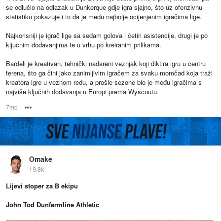
se odlučio na odlazak u Dunkerque gdje igra sjajno, što uz ofenzivnu
statistiku pokazuje i to da je među najbolje ocijenjenim igračima lige.
Najkorisniji je igrač lige sa sedam golova i četiri asistencije, drugi je po
ključnim dodavanjima te u vrhu po kreiranim prilikama.
Bardeli je kreativan, tehnički nadareni veznjak koji diktira igru ​​u centru
terena, što ga čini jako zanimljivim igračem za svaku momčad koja traži
kreatora igre u veznom redu, a prošle sezone bio je među igračima s
najviše ključnih dodavanja u Europi prema Wyscoutu.
7mo
Options
Omake
19.8k
Lijevi stoper za B ekipu
John Tod Dunfermline Athletic