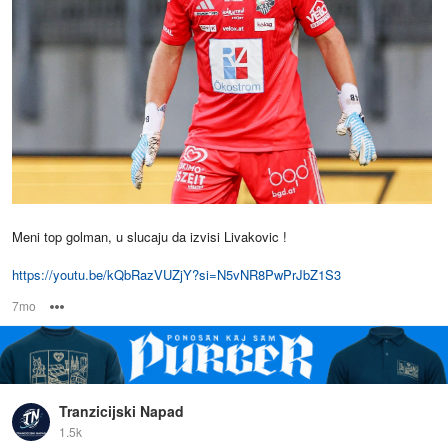
Meni top golman, u slucaju da izvisi Livakovic !
https://youtu.be/kQbRazVUZjY?si=N5vNR8PwPrJbZ1S3
7mo
Options
Tranzicijski Napad
1.5k