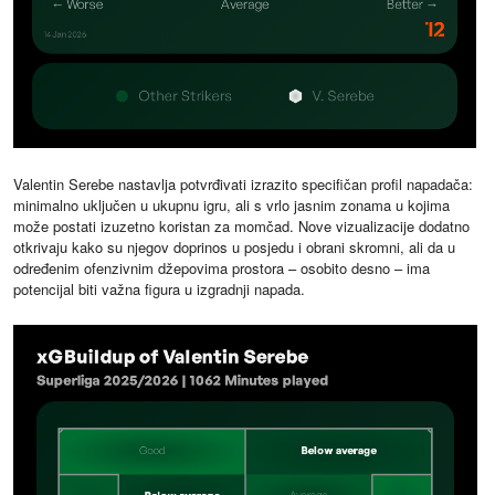
Valentin Serebe nastavlja potvrđivati izrazito specifičan profil napadača:
minimalno uključen u ukupnu igru, ali s vrlo jasnim zonama u kojima
može postati izuzetno koristan za momčad. Nove vizualizacije dodatno
otkrivaju kako su njegov doprinos u posjedu i obrani skromni, ali da u
određenim ofenzivnim džepovima prostora – osobito desno – ima
potencijal biti važna figura u izgradnji napada.