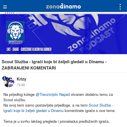
≡
⋮
Scout Služba - Igrači koje bi željeli gledati u Dinamu -
ZABRANJENI KOMENTARI
Krizy
74.8k
Na prijedlog kolege
@
Tranzicijski Napad
otvaram dodatnu temu za
Scout službu.
Na ovoj temi samo postavljate prijedloge, a na temi
Scout Služba -
Igrači koje bi željeli gledati u Dinamu
komentirate igrače s ove teme.
Tema je u svrhu lakšeg pregleda i pronalaska predloženih igrača.