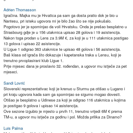
Adrien Thomasson
Igračina. Majka mu je Hrvatica pa sam ga dosta pratio dok je bio u
Nantesu, pri isteku ugovora mi je bilo žao što se nije pokušalo.
Pogotovo jer je spominjao da voli Hrvatsku. Onda je prešao besplatno u
Strasbourg gdje je u 156 utakmica upisao 28 golova i 19 asistencija.
Nakon toga prodan u Lens za 3.9M €, za koji je u 111 utakmica postigao
13 golova i upisao 22 asistencije.
U Ligue 1 odigrao 363 utakmice te upisao 48 golova i 56 asistencija.
Baš klasa od igrača što dokazuje i kapetanska traka u Lensu, koji je
trenutno prvoplasirani klub Ligue 1.
Prije mjesec dana je proslavio 32. rođendan, a ugovor mu istječe za pet
mjeseci.
Sandi Lovrić
Slovenski reprezentativac koji je krenuo u Sturmu pa otišao u Lugano i
pri kraju ugovora kada sam ga spominjao se sigurno mogao dovesti.
Otišao je besplatno u Udinese za koji je odigrao 116 utakmica u kojima
je postigao 9 golova i upisao 14 asistencija.
Ove sezone izgubio je mjesto u prvih 11, trenutno vrijedi 6M € prema
TM-u, a ugovor mu istječe za godinu i pol. Možda prilika za Dinamo?
Luis Palma