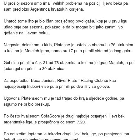
U prošloj sezoni smo imali velikih problema na poziciji lijevo beka pa
sam predložio Argentinca hrvatskih korijena.
Unatoč tome što je bio član prosječnog prvoligaša, koji je u prvu ligu
ušao prije par sezona, pokazao je da bi mogao biti jako zanimljivo
rješenje na lijevom boku.
Njegovim dolaskom u klub, Platense je ustabilio obranu i u 78 utakmica
u kojima je Marcich igrao, samo su 17 puta primili više od jednog gola.
Gol nisu primili u čak 31 od 78 utakmica u kojima je igrao Marcich, a po
jedan gol su primili u 30 utakmica.
Za usporedbu, Boca Juniors, River Plate i Racing Club su kao
najuspješniji klubovi više puta primili po dva ili više golova.
Ugovor s Platenseom mu je tad trajao do kraja sljedeće godine, pa
sigurno ne bi bio preskup.
Po često hvaljenom SofaScore je drugi najbolje ocijenjeni lijevi bek
argentinske lige, s prosječnom ocjenom 7.20.
Po oduzetim loptama je također drugi lijevi bek lige, po presjecanjima
četvrti, po otklonjenim opasnostima osmi.