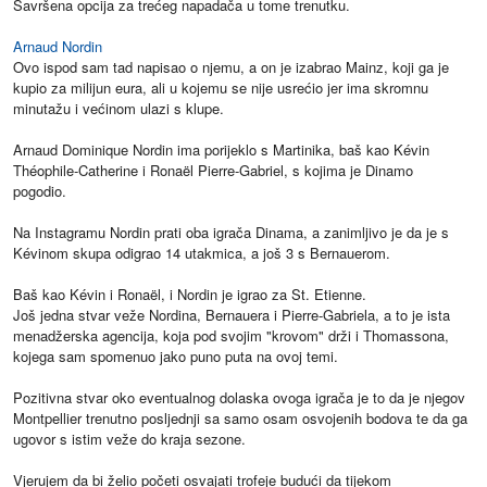
Savršena opcija za trećeg napadača u tome trenutku.
Arnaud Nordin
Ovo ispod sam tad napisao o njemu, a on je izabrao Mainz, koji ga je
kupio za milijun eura, ali u kojemu se nije usrećio jer ima skromnu
minutažu i većinom ulazi s klupe.
Arnaud Dominique Nordin ima porijeklo s Martinika, baš kao Kévin
Théophile-Catherine i Ronaël Pierre-Gabriel, s kojima je Dinamo
pogodio.
Na Instagramu Nordin prati oba igrača Dinama, a zanimljivo je da je s
Kévinom skupa odigrao 14 utakmica, a još 3 s Bernauerom.
Baš kao Kévin i Ronaël, i Nordin je igrao za St. Etienne.
Još jedna stvar veže Nordina, Bernauera i Pierre-Gabriela, a to je ista
menadžerska agencija, koja pod svojim "krovom" drži i Thomassona,
kojega sam spomenuo jako puno puta na ovoj temi.
Pozitivna stvar oko eventualnog dolaska ovoga igrača je to da je njegov
Montpellier trenutno posljednji sa samo osam osvojenih bodova te da ga
ugovor s istim veže do kraja sezone.
Vjerujem da bi želio početi osvajati trofeje budući da tijekom