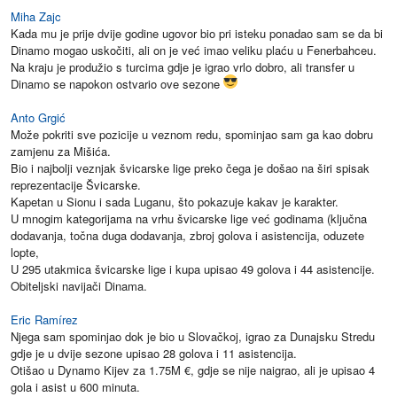
Miha Zajc
Kada mu je prije dvije godine ugovor bio pri isteku ponadao sam se da bi
Dinamo mogao uskočiti, ali on je već imao veliku plaću u Fenerbahceu.
Na kraju je produžio s turcima gdje je igrao vrlo dobro, ali transfer u
Dinamo se napokon ostvario ove sezone
Anto Grgić
Može pokriti sve pozicije u veznom redu, spominjao sam ga kao dobru
zamjenu za Mišića.
Bio i najbolji veznjak švicarske lige preko čega je došao na širi spisak
reprezentacije Švicarske.
Kapetan u Sionu i sada Luganu, što pokazuje kakav je karakter.
U mnogim kategorijama na vrhu švicarske lige već godinama (ključna
dodavanja, točna duga dodavanja, zbroj golova i asistencija, oduzete
lopte,
U 295 utakmica švicarske lige i kupa upisao 49 golova i 44 asistencije.
Obiteljski navijači Dinama.
Eric Ramírez
Njega sam spominjao dok je bio u Slovačkoj, igrao za Dunajsku Stredu
gdje je u dvije sezone upisao 28 golova i 11 asistencija.
Otišao u Dynamo Kijev za 1.75M €, gdje se nije naigrao, ali je upisao 4
gola i asist u 600 minuta.