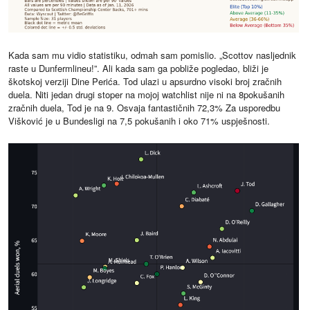
Kada sam mu vidio statistiku, odmah sam pomislio. „Scottov nasljednik
raste u Dunfermlineu!”. Ali kada sam ga pobliže pogledao, bliži je
škotskoj verziji Dine Perića. Tod ulazi u apsurdno visoki broj zračnih
duela. Niti jedan drugi stoper na mojoj watchlist nije ni na 8pokušanih
zračnih duela, Tod je na 9. Osvaja fantastičnih 72,3% Za usporedbu
Višković je u Bundesligi na 7,5 pokušanih i oko 71% uspješnosti.