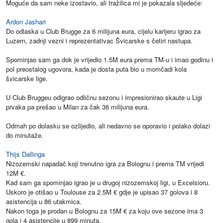
Moguće da sam neke izostavio, ali tražilica mi je pokazala sljedeće:
Ardon Jashari
Do odlaska u Club Brugge za 6 milijuna eura, cijelu karijeru igrao za
Luzern, zadnji vezni i reprezentativac Švicarske s četiri nastupa.
Spominjao sam ga dok je vrijedio 1.5M eura prema TM-u i imao godinu i
pol preostalog ugovora, kada je dosta puta bio u momčadi kola
švicarske lige.
U Club Bruggeu odigrao odličnu sezonu i impresionirao skaute u Ligi
prvaka pa prešao u Milan za čak 36 milijuna eura.
Odmah po dolasku se ozlijedio, ali nedavno se oporavio i polako dolazi
do minutaže.
Thijs Dallinga
Nizozemski napadač koji trenutno igra za Bolognu i prema TM vrijedi
12M €.
Kad sam ga spominjao igrao je u drugoj nizozemskoj ligi, u Excelsioru.
Uskoro je otišao u Toulouse za 2.5M € gdje je upisao 37 golova i 8
asistencija u 86 utakmica.
Nakon toga je prodan u Bolognu za 15M € za koju ove sezone ima 3
gola i 4 asistencije u 899 minuta.