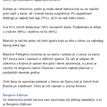
Solidan je i ofenzivno, pošto je među deset bekova koji su se najviše
puta našli u šansi, ali i kreirali šanse suigračima. Po uspješnosti
driblinga je najbolji bek lige (75%), ali ih ne radi toliko često.
Ima 61% točnih dodavanja i 65% osvojenih duela. Podjednako je dobar
u zračnim (66%) i duelima na tlu (64%).
Marcich je tad bio jedan od četiri igrača koja su bila u izboru za najboljeg
lijevog beka lige.
Mauricio Pellegrino inzistirao je na njemu i prešao je u Lanus za samo
537 tisuća eura i nastavio s odličnim igrama. Za njih je odigrao 49
utakmica u kojima je upisao dva gola i devet asistencija, a Lanus je
završio na drugome mjestu Clausure i ostvario najbolji plasman u
posljednjih desetak godina.
Ovih dana se spominje prelazak u Vasco de Gamu koji je četvrti klub
Brazila po vrijednosti. Očito je vrlo cijenjen u Južnoj Americi.
Benjamin Källman
Uz Islamovića prošle sezone sam spominjao još jednog napadača, a to
je Benjamin Källman.