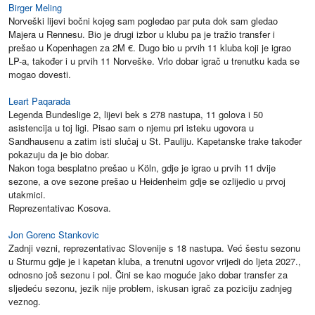
Birger Meling
Norveški lijevi bočni kojeg sam pogledao par puta dok sam gledao
Majera u Rennesu. Bio je drugi izbor u klubu pa je tražio transfer i
prešao u Kopenhagen za 2M €. Dugo bio u prvih 11 kluba koji je igrao
LP-a, također i u prvih 11 Norveške. Vrlo dobar igrač u trenutku kada se
mogao dovesti.
Leart Paqarada
Legenda Bundeslige 2, lijevi bek s 278 nastupa, 11 golova i 50
asistencija u toj ligi. Pisao sam o njemu pri isteku ugovora u
Sandhausenu a zatim isti slučaj u St. Pauliju. Kapetanske trake također
pokazuju da je bio dobar.
Nakon toga besplatno prešao u Köln, gdje je igrao u prvih 11 dvije
sezone, a ove sezone prešao u Heidenheim gdje se ozlijedio u prvoj
utakmici.
Reprezentativac Kosova.
Jon Gorenc Stankovic
Zadnji vezni, reprezentativac Slovenije s 18 nastupa. Već šestu sezonu
u Sturmu gdje je i kapetan kluba, a trenutni ugovor vrijedi do ljeta 2027.,
odnosno još sezonu i pol. Čini se kao moguće jako dobar transfer za
sljedeću sezonu, jezik nije problem, iskusan igrač za poziciju zadnjeg
veznog.