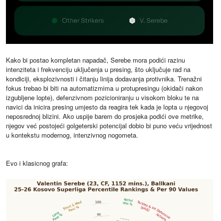
Kako bi postao kompletan napadač, Serebe mora podići razinu
intenziteta i frekvenciju uključenja u presing, što uključuje rad na
kondiciji, eksplozivnosti i čitanju linija dodavanja protivnika. Trenažni
fokus trebao bi biti na automatizmima u protupresingu (okidači nakon
izgubljene lopte), defenzivnom pozicioniranju u visokom bloku te na
navici da inicira presing umjesto da reagira tek kada je lopta u njegovoj
neposrednoj blizini. Ako uspije barem do prosjeka podići ove metrike,
njegov već postojeći golgeterski potencijal dobio bi puno veću vrijednost
u kontekstu modernog, intenzivnog nogometa.
Evo i klasicnog grafa: