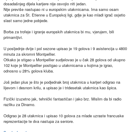
dosadašnjeg dijela karijere nije osvojio niti jedan.
Nije previše nastupao ni u europskim utakmicama. Ima samo osam
utakmica za St. Etienne u Europskoj ligi, gdje je kao mladi igrač osjetio
slast samo jedne pobjede.
Borba za trofeje i igranje europskih utakmica bi mu, vjerujem, bili
primamljivi.
U posljednje dvije i pol sezone upisao je 19 golova i 9 asistencija u 4800
minuta za skromni Montpellier.
Otkako je stigao u Montpellier sudjelovao je u čak 28 golova od ukupno
102 koje je Montpellier postigao u utakmicama u kojima je igrao,
odnosno u 28% golova kluba.
Još jedan plus je što je podjednak broj utakmica u karijeri odigrao na
lijevom i desnom krilu, a upisao je i tridesetak utakmica kao špica.
Fizički izuzetno jak, tehnički fantastičan i jako brz. Mislim da bi radio
razliku za Dinamo.
Odigrao je 28 utakmica i upisao 10 golova za mlade uzraste francuske
reprezentacije te dva nastupa za seniore.