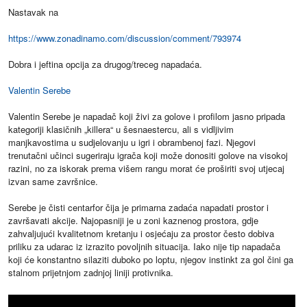
Nastavak na
https://www.zonadinamo.com/discussion/comment/793974
Dobra i jeftina opcija za drugog/treceg napadaća.
Valentin Serebe
Valentin Serebe je napadač koji živi za golove i profilom jasno pripada
kategoriji klasičnih „killera“ u šesnaestercu, ali s vidljivim
manjkavostima u sudjelovanju u igri i obrambenoj fazi. Njegovi
trenutačni učinci sugeriraju igrača koji može donositi golove na visokoj
razini, no za iskorak prema višem rangu morat će proširiti svoj utjecaj
izvan same završnice.
Serebe je čisti centarfor čija je primarna zadaća napadati prostor i
završavati akcije. Najopasniji je u zoni kaznenog prostora, gdje
zahvaljujući kvalitetnom kretanju i osjećaju za prostor često dobiva
priliku za udarac iz izrazito povoljnih situacija. Iako nije tip napadača
koji će konstantno silaziti duboko po loptu, njegov instinkt za gol čini ga
stalnom prijetnjom zadnjoj liniji protivnika.