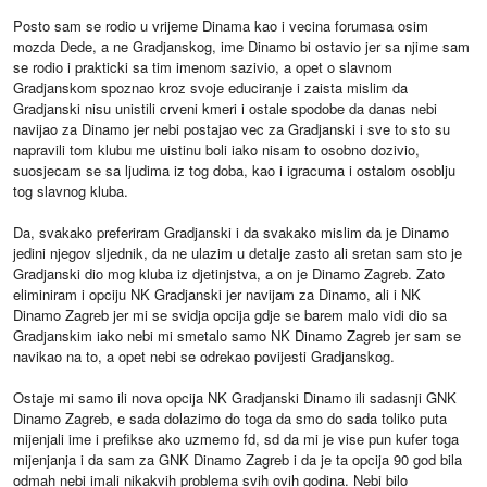
Posto sam se rodio u vrijeme Dinama kao i vecina forumasa osim
mozda Dede, a ne Gradjanskog, ime Dinamo bi ostavio jer sa njime sam
se rodio i prakticki sa tim imenom sazivio, a opet o slavnom
Gradjanskom spoznao kroz svoje educiranje i zaista mislim da
Gradjanski nisu unistili crveni kmeri i ostale spodobe da danas nebi
navijao za Dinamo jer nebi postajao vec za Gradjanski i sve to sto su
napravili tom klubu me uistinu boli iako nisam to osobno dozivio,
suosjecam se sa ljudima iz tog doba, kao i igracuma i ostalom osoblju
tog slavnog kluba.
Da, svakako preferiram Gradjanski i da svakako mislim da je Dinamo
jedini njegov sljednik, da ne ulazim u detalje zasto ali sretan sam sto je
Gradjanski dio mog kluba iz djetinjstva, a on je Dinamo Zagreb. Zato
eliminiram i opciju NK Gradjanski jer navijam za Dinamo, ali i NK
Dinamo Zagreb jer mi se svidja opcija gdje se barem malo vidi dio sa
Gradjanskim iako nebi mi smetalo samo NK Dinamo Zagreb jer sam se
navikao na to, a opet nebi se odrekao povijesti Gradjanskog.
Ostaje mi samo ili nova opcija NK Gradjanski Dinamo ili sadasnji GNK
Dinamo Zagreb, e sada dolazimo do toga da smo do sada toliko puta
mijenjali ime i prefikse ako uzmemo fd, sd da mi je vise pun kufer toga
mijenjanja i da sam za GNK Dinamo Zagreb i da je ta opcija 90 god bila
odmah nebi imali nikakvih problema svih ovih godina. Nebi bilo