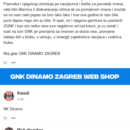
Franceka i njegovog uriniranja po navijacima i borbe za povratak imena,
nebi bilo Mamica ii dodvaravanju istima ali sa promjenom imena i mozda
se on sam nebi popeo na tron tako lako i sve ove godine bi nam bile
puno ljepse nego sto su bile. A opet, on i njegova garnitura su postavili
(G)NK i kao sto netko rece sve negativno od tud krece, ja cu ostati i
stati na tom GNK jer promjena sa imenom je dosta vise, promjene
trebaju biti u klubu, u ustruju, u sinergiji zajednistva navijaca i vodstva
kluba.
Moj glas GNK DINAMO ZAGREB
8y
Options
Kwedi
3.9k
NK Dinamo
8y
Options
Mali dioničar