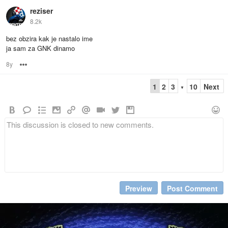
reziser
8.2k
bez obzira kak je nastalo ime
ja sam za GNK dinamo
8y
Options
1
2
3
10
Next
▼