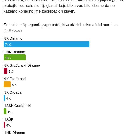
probajte bez šale reći tj. glasati koje bi za vas bilo idealno da ne
kažemo konačno ime zagrebačkih plavih.
Želim da naš purgerski, zagrebački, hrvatski klub u konačnici nosi ime:
(146 votes)
NK Dinamo
74%
GNK Dinamo
18%
NK Građanski Dinamo
2%
NK Građanski
5%
NK Croatia
0%
HAŠK Građanski
1%
HAŠK
0%
HNK Dinamo