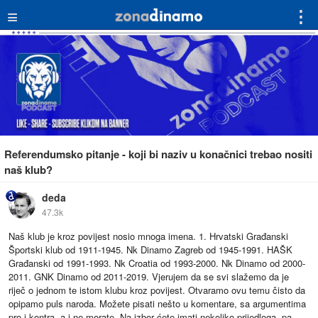
≡
⋮
Referendumsko pitanje - koji bi naziv u konačnici trebao nositi
naš klub?
deda
47.3k
Naš klub je kroz povijest nosio mnoga imena. 1. Hrvatski Građanski
Športski klub od 1911-1945. Nk Dinamo Zagreb od 1945-1991. HAŠK
Građanski od 1991-1993. Nk Croatia od 1993-2000. Nk Dinamo od 2000-
2011. GNK Dinamo od 2011-2019. Vjerujem da se svi slažemo da je
riječ o jednom te istom klubu kroz povijest. Otvaramo ovu temu čisto da
opipamo puls naroda. Možete pisati nešto u komentare, sa argumentima
pro i kontra, a i ne morate. Na izbor ćete imati nekoliko prijedloga, pa