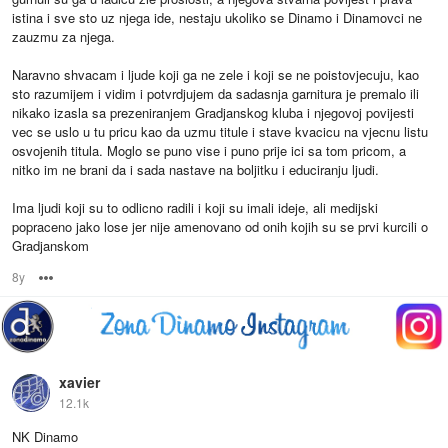
istina i sve sto uz njega ide, nestaju ukoliko se Dinamo i Dinamovci ne
zauzmu za njega.
Naravno shvacam i ljude koji ga ne zele i koji se ne poistovjecuju, kao
sto razumijem i vidim i potvrdjujem da sadasnja garnitura je premalo ili
nikako izasla sa prezeniranjem Gradjanskog kluba i njegovoj povijesti
vec se uslo u tu pricu kao da uzmu titule i stave kvacicu na vjecnu listu
osvojenih titula. Moglo se puno vise i puno prije ici sa tom pricom, a
nitko im ne brani da i sada nastave na boljitku i educiranju ljudi.
Ima ljudi koji su to odlicno radili i koji su imali ideje, ali medijski
popraceno jako lose jer nije amenovano od onih kojih su se prvi kurcili o
Gradjanskom
8y
Options
xavier
12.1k
NK Dinamo