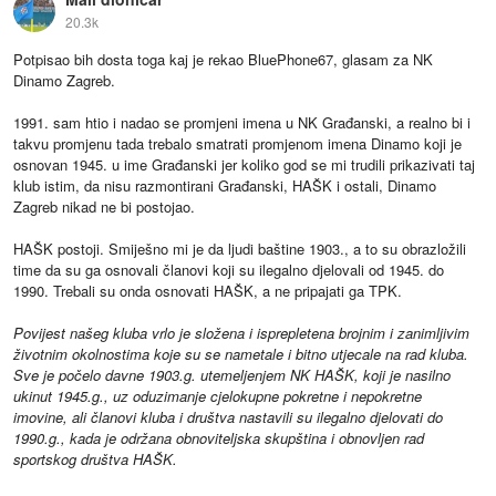
20.3k
Potpisao bih dosta toga kaj je rekao BluePhone67, glasam za NK
Dinamo Zagreb.
1991. sam htio i nadao se promjeni imena u NK Građanski, a realno bi i
takvu promjenu tada trebalo smatrati promjenom imena Dinamo koji je
osnovan 1945. u ime Građanski jer koliko god se mi trudili prikazivati taj
klub istim, da nisu razmontirani Građanski, HAŠK i ostali, Dinamo
Zagreb nikad ne bi postojao.
HAŠK postoji. Smiješno mi je da ljudi baštine 1903., a to su obrazložili
time da su ga osnovali članovi koji su ilegalno djelovali od 1945. do
1990. Trebali su onda osnovati HAŠK, a ne pripajati ga TPK.
Povijest našeg kluba vrlo je složena i isprepletena brojnim i zanimljivim
životnim okolnostima koje su se nametale i bitno utjecale na rad kluba.
Sve je počelo davne 1903.g. utemeljenjem NK HAŠK, koji je nasilno
ukinut 1945.g., uz oduzimanje cjelokupne pokretne i nepokretne
imovine, ali članovi kluba i društva nastavili su ilegalno djelovati do
1990.g., kada je održana obnoviteljska skupština i obnovljen rad
sportskog društva HAŠK.