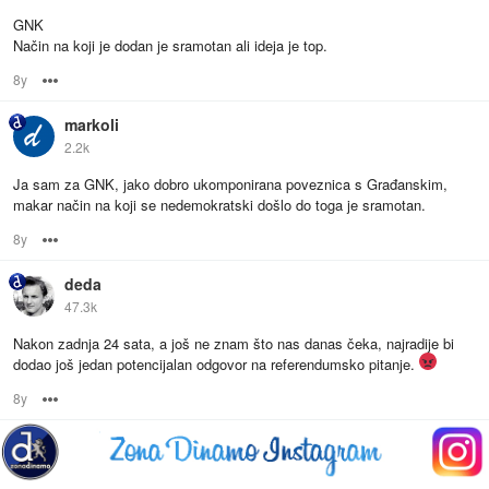
GNK
Način na koji je dodan je sramotan ali ideja je top.
8y
Options
markoli
2.2k
Ja sam za GNK, jako dobro ukomponirana poveznica s Građanskim,
makar način na koji se nedemokratski došlo do toga je sramotan.
8y
Options
deda
47.3k
Nakon zadnja 24 sata, a još ne znam što nas danas čeka, najradije bi
dodao još jedan potencijalan odgovor na referendumsko pitanje.
8y
Options