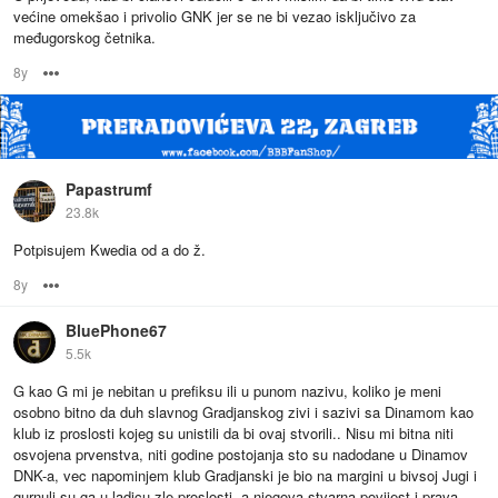
većine omekšao i privolio GNK jer se ne bi vezao isključivo za
međugorskog četnika.
8y
Options
Papastrumf
23.8k
Potpisujem Kwedia od a do ž.
8y
Options
BluePhone67
5.5k
G kao G mi je nebitan u prefiksu ili u punom nazivu, koliko je meni
osobno bitno da duh slavnog Gradjanskog zivi i sazivi sa Dinamom kao
klub iz proslosti kojeg su unistili da bi ovaj stvorili.. Nisu mi bitna niti
osvojena prvenstva, niti godine postojanja sto su nadodane u Dinamov
DNK-a, vec napominjem klub Gradjanski je bio na margini u bivsoj Jugi i
gurnuli su ga u ladicu zle proslosti, a njegova stvarna povijest i prava