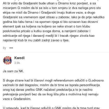
Ali bi volio da Gradjanski bude utkan u Dinamo kroz povijest, a sa
micanjem G mislim da bi se islo u tom smjeru iz dva razloga prvo sto
ekipa ne misli da Dinamo i Gradjanski imaju ikakve veze, a drugo
Gradjanski sa vremenom opet otisao u zaborav, iako je do prije nekoliko
godina bio tabu tema i na spomen njega si bio oznacen kao drzavni
element ipak sa koljena na koljeno se neke stvari o tom klubu
poskrivecke pricalo u kutku svoga doma, a namjerni zaborav i
odmicanje od njega i danasnji mediji bi i tracak njegov zivota kao
najslavniji klub bi mu zabili zadnji zavao u lijes.
8y
Options
Kwedi
3.9k
Ja sam za NK.
S druge strane kad bi članovi mogli referendumom odlučiti o G,odnosno
većinski bi dali blagoslov, mislim da bi time se isprala personifikacija
onog kaj danas prefiks GNK nažalost predstavlja,a to je nasilno
prekrajanje povijesti bez da se ikog išta pita s motivima koji nemaju
veze s Građanskim.
U prijevodu, kad bi članovi odlučili o GNK mislim da bi time tvrd stav