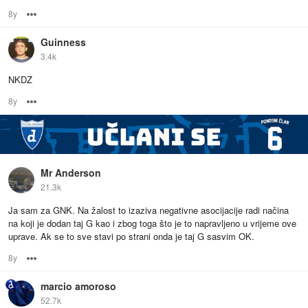
8y
Options
Guinness
3.4k
NKDZ
8y
Options
Mr Anderson
21.3k
Ja sam za GNK. Na žalost to izaziva negativne asocijacije radi načina
na koji je dodan taj G kao i zbog toga što je to napravljeno u vrijeme ove
uprave. Ak se to sve stavi po strani onda je taj G sasvim OK.
8y
Options
marcio amoroso
52.7k