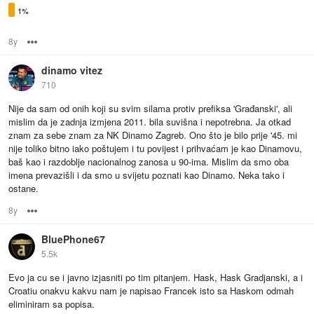
1%
8y
Options
dinamo vitez
710
Nije da sam od onih koji su svim silama protiv prefiksa 'Građanski', ali
mislim da je zadnja izmjena 2011. bila suvišna i nepotrebna. Ja otkad
znam za sebe znam za NK Dinamo Zagreb. Ono što je bilo prije '45. mi
nije toliko bitno iako poštujem i tu povijest i prihvaćam je kao Dinamovu,
baš kao i razdoblje nacionalnog zanosa u 90-ima. Mislim da smo oba
imena prevazišli i da smo u svijetu poznati kao Dinamo. Neka tako i
ostane.
8y
Options
BluePhone67
5.5k
Evo ja cu se i javno izjasniti po tim pitanjem. Hask, Hask Gradjanski, a i
Croatiu onakvu kakvu nam je napisao Francek isto sa Haskom odmah
eliminiram sa popisa.