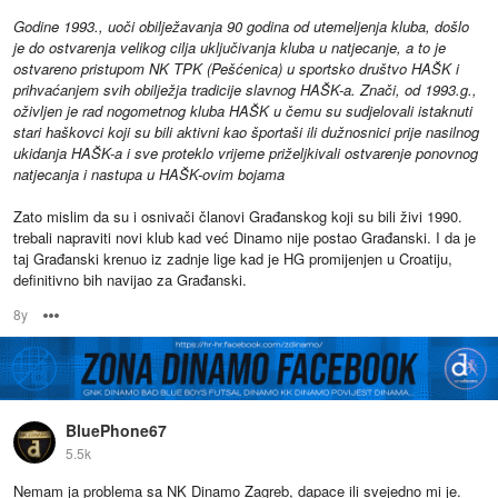
Godine 1993., uoči obilježavanja 90 godina od utemeljenja kluba, došlo
je do ostvarenja velikog cilja uključivanja kluba u natjecanje, a to je
ostvareno pristupom NK TPK (Pešćenica) u sportsko društvo HAŠK i
prihvaćanjem svih obilježja tradicije slavnog HAŠK-a. Znači, od 1993.g.,
oživljen je rad nogometnog kluba HAŠK u čemu su sudjelovali istaknuti
stari haškovci koji su bili aktivni kao športaši ili dužnosnici prije nasilnog
ukidanja HAŠK-a i sve proteklo vrijeme priželjkivali ostvarenje ponovnog
natjecanja i nastupa u HAŠK-ovim bojama
Zato mislim da su i osnivači članovi Građanskog koji su bili živi 1990.
trebali napraviti novi klub kad već Dinamo nije postao Građanski. I da je
taj Građanski krenuo iz zadnje lige kad je HG promijenjen u Croatiju,
definitivno bih navijao za Građanski.
8y
Options
BluePhone67
5.5k
Nemam ja problema sa NK Dinamo Zagreb, dapace ili svejedno mi je.