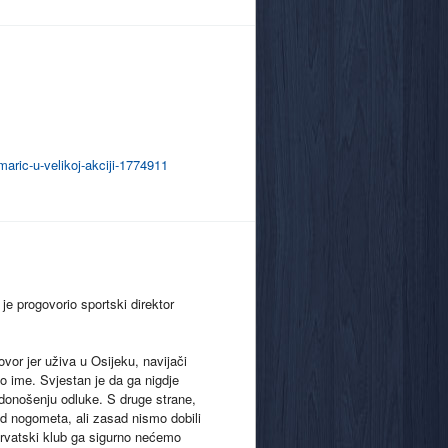
maric-u-velikoj-akciji-1774911
e progovorio sportski direktor
or jer uživa u Osijeku, navijači
o ime. Svjestan je da ga nigdje
u donošenju odluke. S druge strane,
d nogometa, ali zasad nismo dobili
 hrvatski klub ga sigurno nećemo