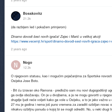
Bosskovitz
21.3k
(da razbijem led i pokažem primjerom)
Dinamo dovodi šest novih igrača! Zajec i Marić u velikoj akciji
https://www.vecernji.hr/sport/dinamo-dovodi-sest-novih-igraca-zajec-i-
2 years ago
Nogo
12.3k
O njegovom statusu, kao i mogućim pojačanjima za Sportske novosti j
Osijeka Jose Boto.
- Bit ću izravan oko Ramona - predložio sam mu novi dugogodišnji ugov
ga ovdje obožavaju. On je u dvojbama, a ja ne mogu govoriti u njegov
drugdje ljudi neće voljeti kako ga vole u Osijeku, a to je jako važno 
27 mu je godina i nema još puno vremena za zaraditi ozbiljan novac o
nikakvu ozbiljnu ponudu o kojoj bi se mogli odrediti. No, u neki drugi