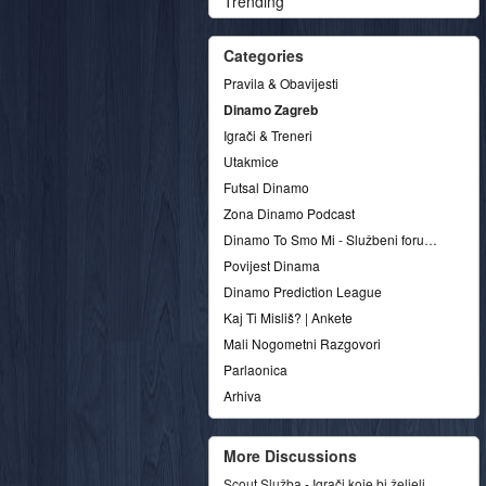
Trending
Categories
Pravila & Obavijesti
Dinamo Zagreb
Igrači & Treneri
Utakmice
Futsal Dinamo
Zona Dinamo Podcast
Dinamo To Smo Mi - Službeni forum udruge
Povijest Dinama
Dinamo Prediction League
Kaj Ti Misliš? | Ankete
Mali Nogometni Razgovori
Parlaonica
Arhiva
More Discussions
Scout Služba - Igrači koje bi željeli