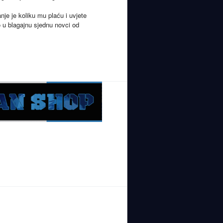
nje je koliku mu plaću i uvjete
o u blagajnu sjednu novci od