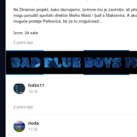
No Dinamov projekt, kako doznajemo, iznimno mu je zanimljiv, ali pita
mogu ponuditi sportski direktor Marko Marić i ljudi s Maksimira. A ak
moguće prodaje Petkovića, bit će tu mogućnosti...
Izvor: 24 sata
2 years ago
Ivdzo11
10.7k
2 years ago
rioda
17.7k