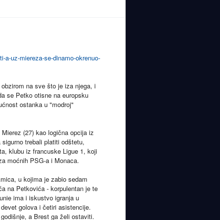
ati-a-uz-miereza-se-dinamo-okrenuo-
obzirom na sve što je iza njega, i
n da se Petko otisne na europsku
gućnost ostanka u "modroj"
Mierez (27) kao logična opcija iz
sigurno trebali platiti odštetu,
, klubu iz francuske Ligue 1, koji
i iza moćnih PSG-a i Monaca.
kmica, u kojima je zabio sedam
ća na Petkovića - korpulentan je te
nie ima i iskustvo igranja u
evet golova i četiri asistencije.
dišnje, a Brest ga želi ostaviti.