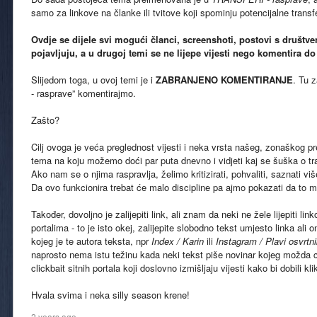
samo za linkove na članke ili tvitove koji spominju potencijalne transf
Ovdje se dijele svi mogući članci, screenshoti, postovi s društve
pojavljuju, a u drugoj temi se ne lijepe vijesti nego komentira do
Slijedom toga, u ovoj temi je i
ZABRANJENO KOMENTIRANJE
. Tu 
- rasprave” komentirajmo.
Zašto?
Cilj ovoga je veća preglednost vijesti i neka vrsta našeg, zonaškog p
tema na koju možemo doći par puta dnevno i vidjeti kaj se šuška o tr
Ako nam se o njima raspravlja, želimo kritizirati, pohvaliti, saznati viš
Da ovo funkcionira trebat će malo discipline pa ajmo pokazati da to 
Također, dovoljno je zalijepiti link, ali znam da neki ne žele lijepiti l
portalima - to je isto okej, zalijepite slobodno tekst umjesto linka ali 
kojeg je te autora teksta, npr
Index / Karin
ili
Instagram / Plavi osvrtn
naprosto nema istu težinu kada neki tekst piše novinar kojeg možda c
clickbait sitnih portala koji doslovno izmišljaju vijesti kako bi dobili kl
Hvala svima i neka silly season krene!
2 years ago