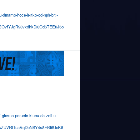
dinamo-hoce-li-itko-od-njih-biti-
SOvfYJgR98vxdhkDi8Od6TEEtiJ6o
i-glasno-porucio-klubu-da-zeli-u-
sZUVRITuaVqDbNSY4s8EBl6UeK8