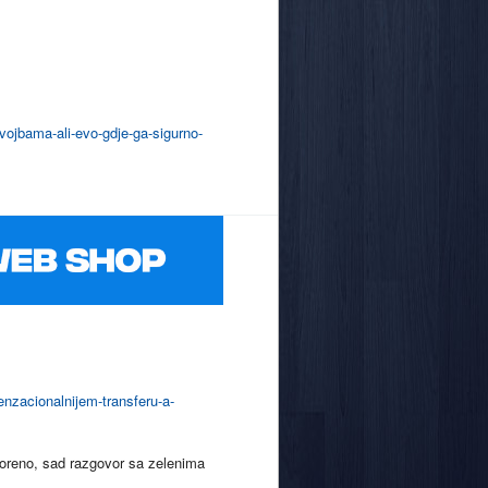
dvojbama-ali-evo-gdje-ga-sigurno-
senzacionalnijem-transferu-a-
ovoreno, sad razgovor sa zelenima