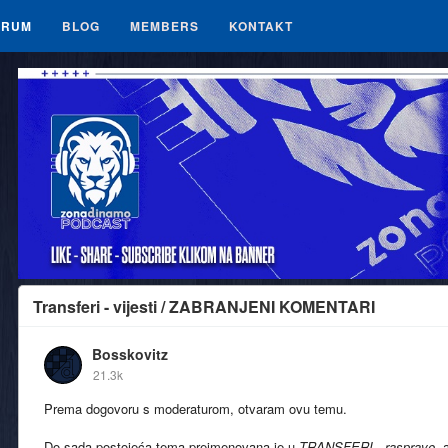
ORUM
BLOG
MEMBERS
KONTAKT
Transferi - vijesti / ZABRANJENI KOMENTARI
Bosskovitz
21.3k
Prema dogovoru s moderaturom, otvaram ovu temu.
Do sada postojeća tema preimenovana je u
TRANSFERI - rasprave
, 