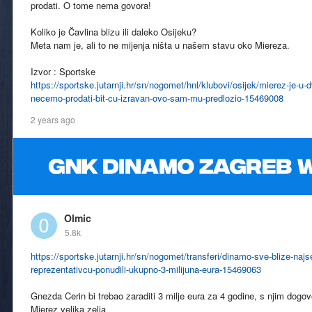
prodati. O tome nema govora!
Koliko je Čavlina blizu ili daleko Osijeku?
Meta nam je, ali to ne mijenja ništa u našem stavu oko Miereza.
Izvor : Sportske
https://sportske.jutarnji.hr/sn/nogomet/hnl/klubovi/osijek/mierez-je-u-
necemo-prodati-bit-cu-izravan-ovo-sam-mu-predlozio-15469008
2 years ago
Olmic
5.8k
https://sportske.jutarnji.hr/sn/nogomet/transferi/dinamo-sve-blize-naj
reprezentativcu-ponudili-ukupno-3-milijuna-eura-15469063
Gnezda Cerin bi trebao zaraditi 3 milje eura za 4 godine, s njim dog
Mierez velika zelja