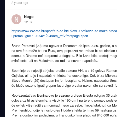
2 years ago
Nogo
12.3k
https://www.24sata.hr/sport/tko-ce-biti-plavi-9-petkovic-se-moze-prod
i-prema-ligue-1-987421?24sata_ref=frontpage-sport
Bruno Petković (29) ima ugovor s Dinamom do ljeta 2025. godine, a s 
na sve što može biti na Euru, ovaj prijelazni rok trebao bi biti ideala
scenu, a Dinamo nešto spremi u blagajnu. Bilo kako bilo, postoji mo
svlačionici, ali na Maksimiru se radi na novom napadaču.
Spominje se najbolji strijelac prošle sezone HNL-a s 19 golova Ramon 
Osijeka, ali tu je i napadač hit kluba francuske lige. Dok bi za Miereza 
Steve Mounie (29) dostupan im je - besplatno. Naime, napadaču Bresta
će iduće sezone igrati grupnu fazu Lige prvaka nakon što su završil
Reprezentativac Benina ove je sezone u dresu Bresta odigrao 35 uta
golova uz tri asistencije, a visok je 190 cm i na terenu pomalo podsje
će uvijek više raditi za momčad, nego za sebe. Treba istaknuti da Mou
Premiershipu, gdje je nosio dres Huddersfielda te imao 59 nastupa uz d
Prema dostupnim podacima, u Francuskoj ima plaću od 840.000 eura go