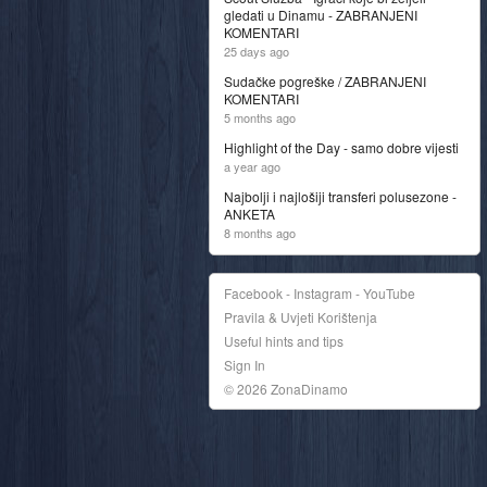
gledati u Dinamu - ZABRANJENI
KOMENTARI
25 days ago
Sudačke pogreške / ZABRANJENI
KOMENTARI
5 months ago
Highlight of the Day - samo dobre vijesti
a year ago
Najbolji i najlošiji transferi polusezone -
ANKETA
8 months ago
Facebook - Instagram - YouTube
Pravila & Uvjeti Korištenja
Useful hints and tips
Sign In
© 2026 ZonaDinamo