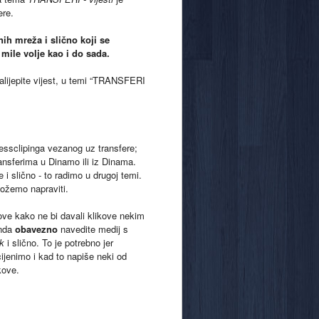
ere.
nih mreža i slično koji se
 mile volje kao i do sada.
zalijepite vijest, u temi “TRANSFERI
ressclipinga vezanog uz transfere;
ansferima u Dinamo ili iz Dinama.
e i slično - to radimo u drugoj temi.
možemo napraviti.
inkove kako ne bi davali klikove nekim
onda
obavezno
navedite medij s
ik
i slično. To je potrebno jer
ijenimo i kad to napiše neki od
ikove.