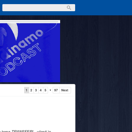
1
2
3
4
5
97
Next
▼
a tema
TRANSFERI - vijesti
je