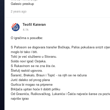
Galesic preskup
2 years ago
Teofil Kateran
4.1k
O igračima s posudbe:
S Pafosom se dogovara transfer Bočkaja, Pafos pokušava snizit cijenu
moglo bi tako i biti.
Tolić je već službeno u Slovanu.
Soldo novi igrač Osijeka.
S Rukavinom se ne zna šta će.
Štefulj raskid ugovora.
Šaranić, Brekalo, Braun i Topić - na njih se ne računa
Jurić daleko od prvog plana
Gurlica bi mogao na pripreme
Brkljača upitan hoće li dobiti priliku
Od Graonića, Ruškovačkog, Lukanića i Čaića najveće šanse za poziv 
najviše igrao