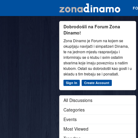
F
Dobrodošli na Forum Zona
Dinamo!
Zona Dinamo je Forum na kojem se
okupljaju navijači i simpatizeri Dinama,
te na jednom mjestu raspravljaju i
informiraju se o klubu i svim ostalim
stvarima koje imaju poveznicu s našim
klubom. Ostali su dobrodošli kao gosti i u
skladu s tim trebaju se i ponašati.
Sign In
Create Account
All Discussions
Categories
Events
Most Viewed