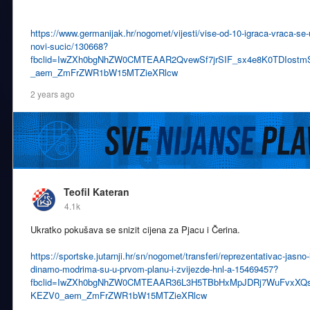
https://www.germanijak.hr/nogomet/vijesti/vise-od-10-igraca-vraca-se-u-
novi-sucic/130668?
fbclid=IwZXh0bgNhZW0CMTEAAR2QvewSf7jrSIF_sx4e8K0TDIostm
_aem_ZmFrZWR1bW15MTZieXRlcw
2 years ago
Teofil Kateran
4.1k
Ukratko pokušava se snizit cijena za Pjacu i Čerina.
https://sportske.jutarnji.hr/sn/nogomet/transferi/reprezentativac-jasno-
dinamo-modrima-su-u-prvom-planu-i-zvijezde-hnl-a-15469457?
fbclid=IwZXh0bgNhZW0CMTEAAR36L3H5TBbHxMpJDRj7WuFvxXQ
KEZV0_aem_ZmFrZWR1bW15MTZieXRlcw