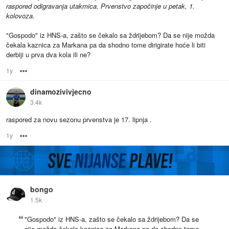
raspored odigravanja utakmica. Prvenstvo započinje u petak, 1.
kolovoza.
"Gospodo" iz HNS-a, zašto se čekalo sa ždrijebom? Da se nije možda
čekala kaznica za Markana pa da shodno tome dirigirate hoće li biti
derbiji u prva dva kola ili ne?
1y
Options
dinamozivivjecno
3.4k
raspored za novu sezonu prvenstva je 17. lipnja .
1y
Options
bongo
1.5k
"Gospodo" iz HNS-a, zašto se čekalo sa ždrijebom? Da se
nije možda čekala kaznica za Markana pa da shodno tome