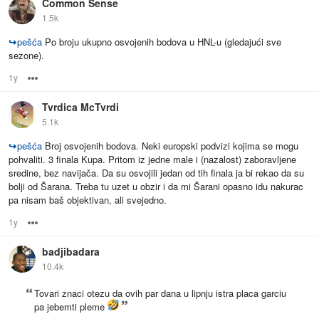
Common Sense
1.5k
↪
pešća
Po broju ukupno osvojenih bodova u HNL-u (gledajući sve
sezone).
1y
Options
Tvrdica McTvrdi
5.1k
↪
pešća
Broj osvojenih bodova. Neki europski podvizi kojima se mogu
pohvaliti. 3 finala Kupa. Pritom iz jedne male i (nazalost) zaboravljene
sredine, bez navijača. Da su osvojili jedan od tih finala ja bi rekao da su
bolji od Šarana. Treba tu uzet u obzir i da mi Šarani opasno idu nakurac
pa nisam baš objektivan, ali svejedno.
1y
Options
badjibadara
10.4k
Tovari znaci otezu da ovih par dana u lipnju istra placa garciu
pa jebemti pleme