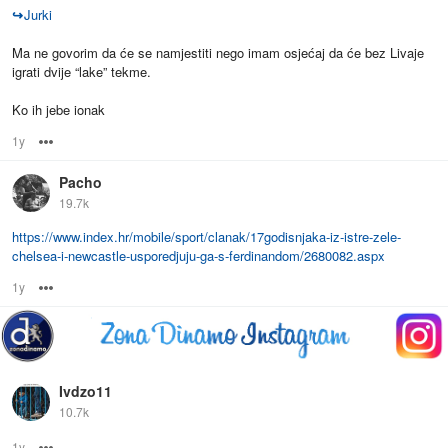
↪
Jurki
Ma ne govorim da će se namjestiti nego imam osjećaj da će bez Livaje
igrati dvije “lake” tekme.
Ko ih jebe ionak
1y
Options
Pacho
19.7k
https://www.index.hr/mobile/sport/clanak/17godisnjaka-iz-istre-zele-
chelsea-i-newcastle-usporedjuju-ga-s-ferdinandom/2680082.aspx
1y
Options
Ivdzo11
10.7k
1y
Options