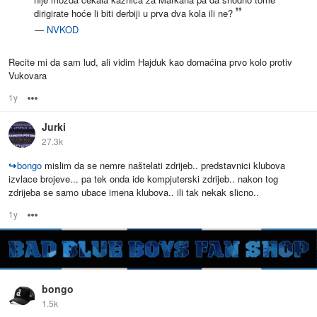
dirigirate hoće li biti derbiji u prva dva kola ili ne?
—
NVKOD
Recite mi da sam lud, ali vidim Hajduk kao domaćina prvo kolo protiv
Vukovara
1y
Options
Jurki
27.3k
↪
bongo
mislim da se nemre naštelati zdrijeb.. predstavnici klubova
izvlace brojeve... pa tek onda ide kompjuterski zdrijeb.. nakon tog
zdrijeba se samo ubace imena klubova.. ili tak nekak slicno..
1y
Options
bongo
1.5k