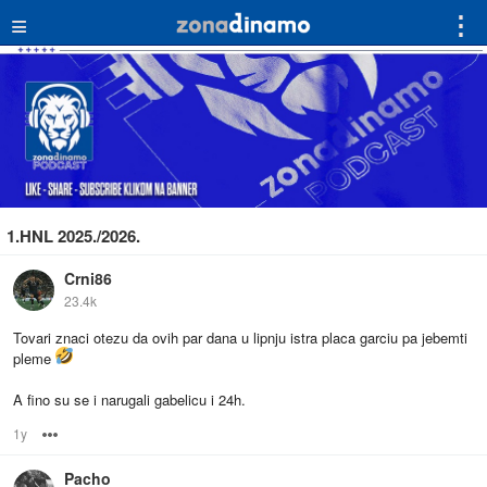
≡
⋮
1.HNL 2025./2026.
Crni86
23.4k
Tovari znaci otezu da ovih par dana u lipnju istra placa garciu pa jebemti
pleme
A fino su se i narugali gabelicu i 24h.
1y
Options
Pacho