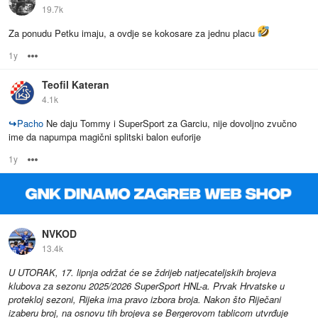
19.7k
Za ponudu Petku imaju, a ovdje se kokosare za jednu placu
1y
Options
Teofil Kateran
4.1k
↪
Pacho
Ne daju Tommy i SuperSport za Garciu, nije dovoljno zvučno
ime da napumpa magični splitski balon euforije
1y
Options
NVKOD
13.4k
U UTORAK, 17. lipnja održat će se ždrijeb natjecateljskih brojeva
klubova za sezonu 2025/2026 SuperSport HNL-a. Prvak Hrvatske u
protekloj sezoni, Rijeka ima pravo izbora broja. Nakon što Riječani
izaberu broj, na osnovu tih brojeva se Bergerovom tablicom utvrđuje