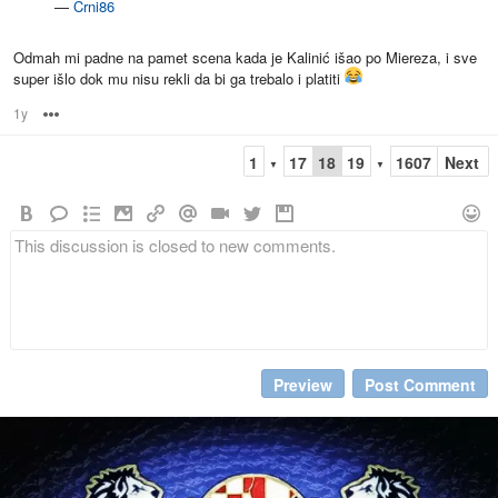
—
Crni86
Odmah mi padne na pamet scena kada je Kalinić išao po Miereza, i sve
super išlo dok mu nisu rekli da bi ga trebalo i platiti
1y
Options
1
17
18
19
1607
Next
▼
▼