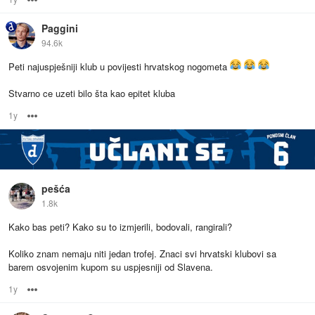
Paggini
94.6k
Peti najuspješniji klub u povijesti hrvatskog nogometa
Stvarno ce uzeti bilo šta kao epitet kluba
1y
Options
pešća
1.8k
Kako bas peti? Kako su to izmjerili, bodovali, rangirali?
Koliko znam nemaju niti jedan trofej. Znaci svi hrvatski klubovi sa
barem osvojenim kupom su uspjesniji od Slavena.
1y
Options