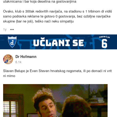
utakmicama i bar koja desetina na gostovanjima
Ovako, klub s 300ak redovitih navijača, na stadionu s 1 tribinom di vidiš
samo podravka reklame te gotovo 0 gostovanja, bez ozbiljne navijačke
skupine (bar ne još), teško naći neku simpatiju
1y
Options
Dr Hofmann
6.1k
Slaven Belupo je Even Steven hrvatskog nogometa, ili po domaći ni vrit
ni mimo