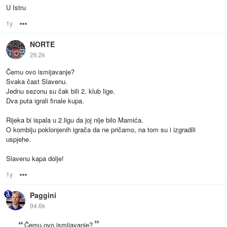
U Istru
1y
Options
NORTE
26.2k
Čemu ovo ismijavanje?
Svaka čast Slavenu.
Jednu sezonu su čak bili 2. klub lige.
Dva puta igrali finale kupa.
Rijeka bi ispala u 2.ligu da joj nije bilo Mamića.
O kombiju poklonjenih igrača da ne pričamo, na tom su i izgradili
uspjehe.
Slavenu kapa dolje!
1y
Options
Paggini
94.6k
Čemu ovo ismijavanje?