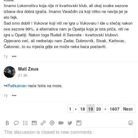
Imamo Lokomotivu koja nije ni kvartovski klub, ali okej svake sezone
izbace dva dobra igrača. Imamo Varaždin za koji nitko ne navija jer je
eto fejk.
Sad smo dobili i Vukovar koji niti ne igra u Vukovaru i ide u stečaj nakon
ove sezone 99%, a alternativa nam je Opatija koja je ista priča, niti ne
igra u Opatiji. Nakon toga Rudeš ili Sesvete - kvartovski klubovi.
Opjevano već, ali nedostaju nam Zadar, Dubrovnik, Sisak, Karlovac,
Čakovec..to su mjesta gdje se može neka baza postaviti.
1y
Options
Mali Zeus
21.9k
↪
Peškaman
neće Istra na more.
1y
Options
1
18
19
20
1607
Next
▼
▼