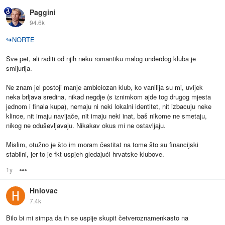
Paggini
94.6k
↪
NORTE
Sve pet, ali raditi od njih neku romantiku malog underdog kluba je
smijurija.
Ne znam jel postoji manje ambiciozan klub, ko vanilija su mi, uvijek
neka brljava sredina, nikad negdje (s iznimkom ajde tog drugog mjesta
jednom i finala kupa), nemaju ni neki lokalni identitet, nit izbacuju neke
klince, nit imaju navijače, nit imaju neki inat, baš nikome ne smetaju,
nikog ne oduševljavaju. Nikakav okus mi ne ostavljaju.
Mislim, otužno je što im moram čestitat na tome što su financijski
stabilni, jer to je fkt uspjeh gledajući hrvatske klubove.
1y
Options
Hnlovac
7.4k
Bilo bi mi simpa da ih se uspije skupit četveroznamenkasto na