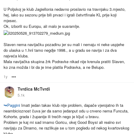
U Poljskoj je klub Jagiellonia nedavno proslavio na travnjaku 3.mjesto,
hej, iako su sezonu prije bili prvaci i igrali četvrtfinale KL prije koji
mjesec.
Ok, izborili su Europu, ali malo je susramlje.
Slaven nema navijačku pozadinu jer su mali i nemaju ni neke uspjehe
do ulaska u 1.hnl tamo negdje 1998., a u gradu se navija i za dva
najveća kluba.
Mala navijačka skupina žrk Podravke nikad nije krenula pratiti Slaven,
ko zna možda i bi da je ime platila Podravka, a ne Belupo.
1y
Options
Tvrdica McTvrdi
5.1k
↪
Paggini
Imati jedan takav klub nije problem, dapače vjerojatno ih ta
neambicioznost čuva jer da samo jedanput odu u crveno nema Funcuta,
Kohorte, grada i županije ili trećih nego je ključ u bravu.
Problem je kaj mi sad imamo Goricu, okej Good Boysi ali realno svi
navijaju za Dinamo, ne razlikuje se u tom pogledu od nekog kvartovskog
kluba.