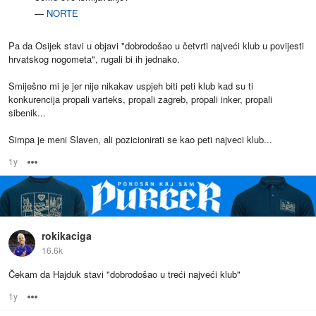
—
NORTE
Pa da Osijek stavi u objavi "dobrodošao u četvrti najveći klub u povijesti
hrvatskog nogometa", rugali bi ih jednako.
Smiješno mi je jer nije nikakav uspjeh biti peti klub kad su ti
konkurencija propali varteks, propali zagreb, propali inker, propali
sibenik...
Simpa je meni Slaven, ali pozicionirati se kao peti najveci klub...
1y
Options
rokikaciga
16.6k
Čekam da Hajduk stavi "dobrodošao u treći najveći klub"
1y
Options