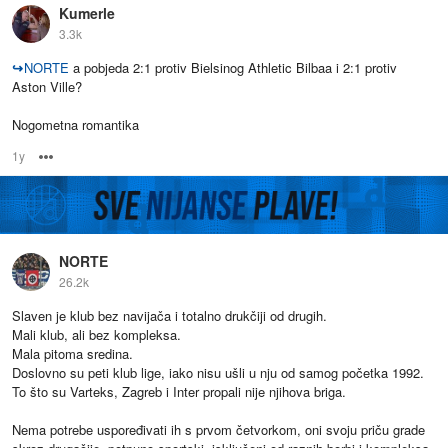
Kumerle
3.3k
↪
NORTE
a pobjeda 2:1 protiv Bielsinog Athletic Bilbaa i 2:1 protiv
Aston Ville?
Nogometna romantika
1y
Options
NORTE
26.2k
Slaven je klub bez navijača i totalno drukčiji od drugih.
Mali klub, ali bez kompleksa.
Mala pitoma sredina.
Doslovno su peti klub lige, iako nisu ušli u nju od samog početka 1992.
To što su Varteks, Zagreb i Inter propali nije njihova briga.
Nema potrebe uspoređivati ih s prvom četvorkom, oni svoju priču grade