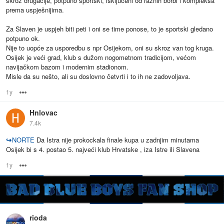
skroz drugačije, potpuno sportski, isključeni od raznih borbi i kompleksa
prema uspješnijima.
Za Slaven je uspjeh biti peti i oni se time ponose, to je sportski gledano
potpuno ok.
Nije to uopće za usporedbu s npr Osijekom, oni su skroz van tog kruga.
Osijek je veći grad, klub s dužom nogometnom tradicijom, većom
navijačkom bazom i modernim stadionom.
Misle da su nešto, ali su doslovno četvrti i to ih ne zadovoljava.
1y
Options
Hnlovac
7.4k
↪
NORTE
Da Istra nije prokockala finale kupa u zadnjim minutama
Osijek bi s 4. postao 5. najveći klub Hrvatske , iza Istre ili Slavena
1y
Options
rioda