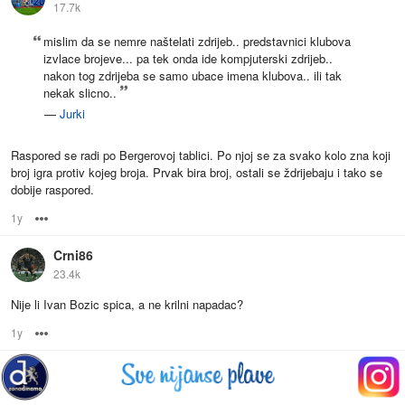
17.7k
mislim da se nemre naštelati zdrijeb.. predstavnici klubova
izvlace brojeve... pa tek onda ide kompjuterski zdrijeb..
nakon tog zdrijeba se samo ubace imena klubova.. ili tak
nekak slicno..
—
Jurki
Raspored se radi po Bergerovoj tablici. Po njoj se za svako kolo zna koji
broj igra protiv kojeg broja. Prvak bira broj, ostali se ždrijebaju i tako se
dobije raspored.
1y
Options
Crni86
23.4k
Nije li Ivan Bozic spica, a ne krilni napadac?
1y
Options