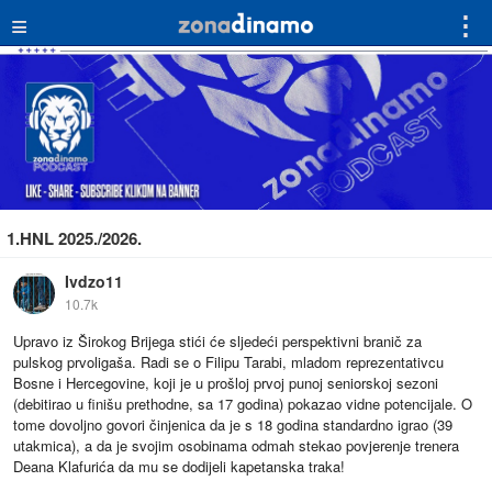
≡
⋮
1.HNL 2025./2026.
Ivdzo11
10.7k
Upravo iz Širokog Brijega stići će sljedeći perspektivni branič za
pulskog prvoligaša. Radi se o Filipu Tarabi, mladom reprezentativcu
Bosne i Hercegovine, koji je u prošloj prvoj punoj seniorskoj sezoni
(debitirao u finišu prethodne, sa 17 godina) pokazao vidne potencijale. O
tome dovoljno govori činjenica da je s 18 godina standardno igrao (39
utakmica), a da je svojim osobinama odmah stekao povjerenje trenera
Deana Klafurića da mu se dodijeli kapetanska traka!