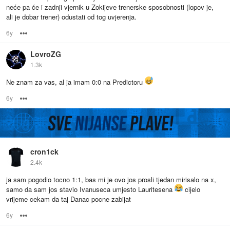
neće pa će i zadnji vjernik u Zokijeve trenerske sposobnosti (lopov je,
ali je dobar trener) odustati od tog uvjerenja.
6y
Options
LovroZG
1.3k
Ne znam za vas, al ja imam 0:0 na Predictoru
6y
Options
cron1ck
2.4k
ja sam pogodio tocno 1:1, bas mi je ovo jos prosli tjedan mirisalo na x,
samo da sam jos stavio Ivanuseca umjesto Lauritesena
cijelo
vrijeme cekam da taj Danac pocne zabijat
6y
Options