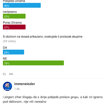
Pobjeda Dinama
46%
nerijeseno
27%
Poraz Dinama
27%
S obzirom na dosad prikazano, ocekujete li prolazak skupine
(59 votes)
DA
25%
NE
75%
6y
Options
immerwieder
1.8k
i jürgeni ziher šlogaju da s dvije pobjede prolaze grupu, a kak mi igramo
pod daltonom, nije niti nerealno