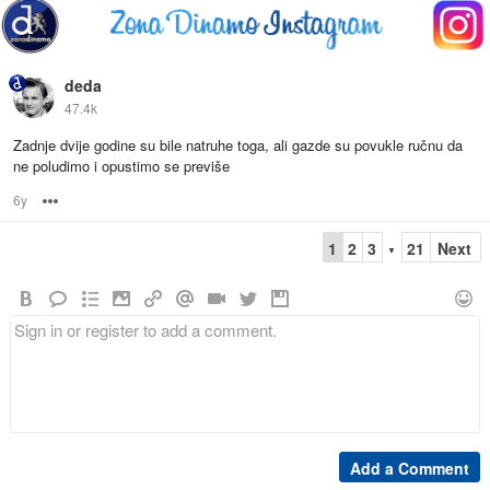
deda
47.4k
Zadnje dvije godine su bile natruhe toga, ali gazde su povukle ručnu da
ne poludimo i opustimo se previše
6y
Options
1
2
3
21
Next
▼
Add a Comment