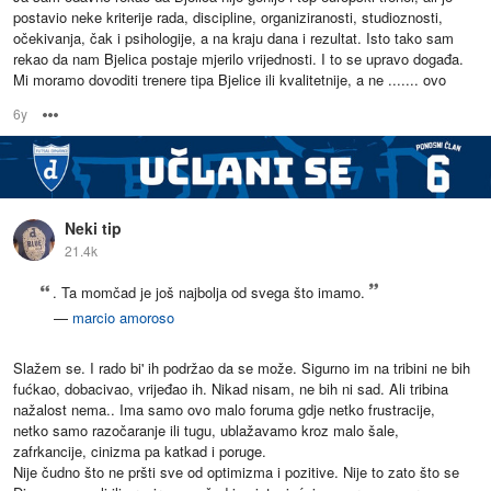
postavio neke kriterije rada, discipline, organiziranosti, studioznosti,
očekivanja, čak i psihologije, a na kraju dana i rezultat. Isto tako sam
rekao da nam Bjelica postaje mjerilo vrijednosti. I to se upravo događa.
Mi moramo dovoditi trenere tipa Bjelice ili kvalitetnije, a ne ....... ovo
6y
Options
Neki tip
21.4k
. Ta momčad je još najbolja od svega što imamo.
—
marcio amoroso
Slažem se. I rado bi' ih podržao da se može. Sigurno im na tribini ne bih
fućkao, dobacivao, vrijeđao ih. Nikad nisam, ne bih ni sad. Ali tribina
nažalost nema.. Ima samo ovo malo foruma gdje netko frustracije,
netko samo razočaranje ili tugu, ublažavamo kroz malo šale,
zafrkancije, cinizma pa katkad i poruge.
Nije čudno što ne pršti sve od optimizma i pozitive. Nije to zato što se