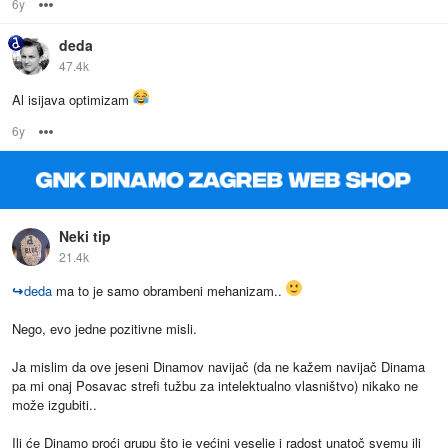
6y
Options
deda
47.4k
Al isijava optimizam
6y
Options
Neki tip
21.4k
↪
deda
ma to je samo obrambeni mehanizam..
Nego, evo jedne pozitivne misli.
Ja mislim da ove jeseni Dinamov navijač (da ne kažem navijač Dinama
pa mi onaj Posavac strefi tužbu za intelektualno vlasništvo) nikako ne
može izgubiti..
Ili će Dinamo proći grupu što je većini veselje i radost unatoč svemu ili