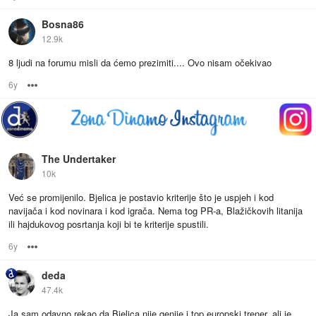
Bosna86
12.9k
8 ljudi na forumu misli da ćemo prezimiti.... Ovo nisam očekivao
6y
Options
The Undertaker
10k
Već se promijenilo. Bjelica je postavio kriterije što je uspjeh i kod
navijača i kod novinara i kod igrača. Nema tog PR-a, Blažičkovih litanija
ili hajdukovog posrtanja koji bi te kriterije spustili.
6y
Options
deda
47.4k
Ja sam odavno rekao da Bjelica nije genije i top europski trener, ali je