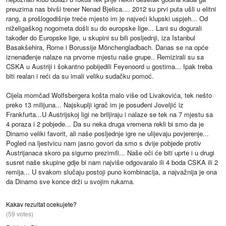
preuzima nas bivši trener Nenad Bjelica.... 2012 su prvi puta ušli u elitni
rang, a prošlogodišnje treće mjesto im je najveći klupski uspjeh... Od
niželigaškog nogometa došli su do europske lige... Lani su dogurali
također do Europske lige, u skupini su bili posljednji, iza Istanbul
Basakšehira, Rome i Borussije Mönchengladbach. Danas se na opće
iznenađenje nalaze na prvome mjestu naše grupe.. Remizirali su sa
CSKA u Austriji i šokantno pobijedili Feyenoord u gostima... Ipak treba
biti realan i reći da su imali veliku sudačku pomoć.
Cijela momčad Wolfsbergera košta malo više od Livakovića, tek nešto
preko 13 milijuna... Najskuplji igrač im je posuđeni Joveljić iz
Frankfurta...U Austrijskoj ligi ne briljiraju i nalaze se tek na 7 mjestu sa
4 poraza i 2 pobjede... Da su neka druga vremena rekli bi smo da je
Dinamo veliki favorit, ali naše posljednje igre ne ulijevaju povjerenje...
Pogled na ljestvicu nam jasno govori da smo s dvije pobjede protiv
Austrijanaca skoro pa sigurno prezimili... Naše oči će biti uprte i u drugi
susret naše skupine gdje bi nam najviše odgovaralo ili 4 boda CSKA ili 2
remija... U svakom slučaju postoji puno kombinacija, a najvažnija je ona
da Dinamo sve konce drži u svojim rukama.
Kakav rezultat ocekujete?
(59 votes)