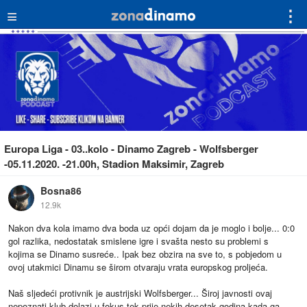
≡
⋮
Europa Liga - 03..kolo - Dinamo Zagreb - Wolfsberger
-05.11.2020. -21.00h, Stadion Maksimir, Zagreb
Bosna86
12.9k
Nakon dva kola imamo dva boda uz opći dojam da je moglo i bolje... 0:0
gol razlika, nedostatak smislene igre i svašta nesto su problemi s
kojima se Dinamo susreće.. Ipak bez obzira na sve to, s pobjedom u
ovoj utakmici Dinamu se širom otvaraju vrata europskog proljeća.
Naš sljedeći protivnik je austrijski Wolfsberger... Široj javnosti ovaj
nepoznati klub dolazi u fokus tek prije nekih desetak godina kada ga