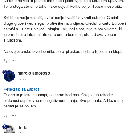
Dinamo ne voli ili prezire momčad i poistovjećuje s usranom upravom.
To je stoga što smo tako friško osjetili koliko bolje i ljepše može biti..
Svi bi se radije veselili, svi bi radije hvalili i stvarali euforiju. Gledali
druge grupe i već slagali protivnike na proljeće. Gledali u kartu Europe i
zamišljali izlete u veljači, ožujku.. Ali, nažalost, nije takvo vrijeme. Ni
igrom ni rezultatom ni atmosferom, a bome ni, eto, zdravstvenom
situacijom.
Na ovojesenske izvedbe nitko ne bi pljeskao ni da je Bjelica na klupi..
6y
Options
marcio amoroso
52.7k
↪
Neki tip sa Zapada
Opcenito je losa situacija, ne samo kod nas. Ovaj virus također
pridonosi depresivnom i negativnom stanju. Sve po malo. A Boze moj,
nadati je se boljem.
6y
Options
deda