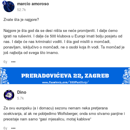
marcio amoroso
52.7k
Znate šta je najgore?
Najgore je šta god da se desi ništa se neće promijeniti. I dalje ćemo
igrati na ruševini. I dalje će 500 klubova u Europi imati bolju posjetu od
nas. I dalje će nas kriminalci voditi. I šta god mislili o momčadi,
ponavljam, isključivo o momčadi, ne o osobi koja ih vodi. Ta momčad je
još najbolja od svega što imamo.
6y
Options
Dino
5.7k
Za ovu europsku (a i domacu) sezonu nemam neka pretjerana
ocekivanja, al ak ne pobijedimo Wolfsberger, onda smo stvarno panjine i
preostaje nam samo “gasi mjesalicu, motaj kablove”
6y
Options