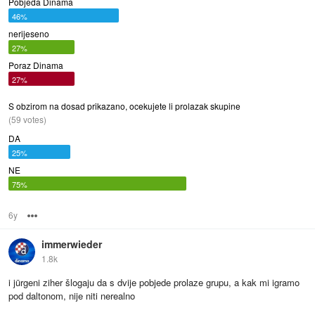
Pobjeda Dinama
46%
nerijeseno
27%
Poraz Dinama
27%
S obzirom na dosad prikazano, ocekujete li prolazak skupine
(59 votes)
DA
25%
NE
75%
6y
Options
immerwieder
1.8k
i jürgeni ziher šlogaju da s dvije pobjede prolaze grupu, a kak mi igramo
pod daltonom, nije niti nerealno