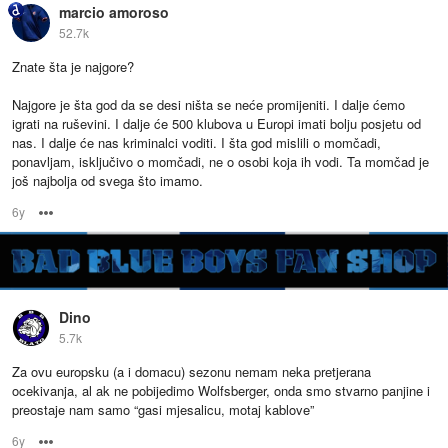
marcio amoroso
52.7k
Znate šta je najgore?
Najgore je šta god da se desi ništa se neće promijeniti. I dalje ćemo
igrati na ruševini. I dalje će 500 klubova u Europi imati bolju posjetu od
nas. I dalje će nas kriminalci voditi. I šta god mislili o momčadi,
ponavljam, isključivo o momčadi, ne o osobi koja ih vodi. Ta momčad je
još najbolja od svega što imamo.
6y
Options
Dino
5.7k
Za ovu europsku (a i domacu) sezonu nemam neka pretjerana
ocekivanja, al ak ne pobijedimo Wolfsberger, onda smo stvarno panjine i
preostaje nam samo “gasi mjesalicu, motaj kablove”
6y
Options