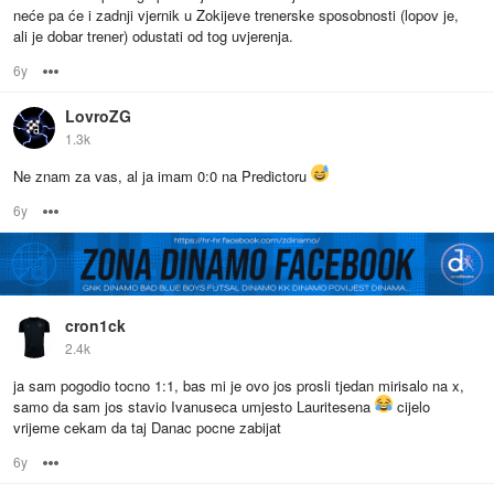
neće pa će i zadnji vjernik u Zokijeve trenerske sposobnosti (lopov je,
ali je dobar trener) odustati od tog uvjerenja.
6y
Options
LovroZG
1.3k
Ne znam za vas, al ja imam 0:0 na Predictoru
6y
Options
cron1ck
2.4k
ja sam pogodio tocno 1:1, bas mi je ovo jos prosli tjedan mirisalo na x,
samo da sam jos stavio Ivanuseca umjesto Lauritesena
cijelo
vrijeme cekam da taj Danac pocne zabijat
6y
Options