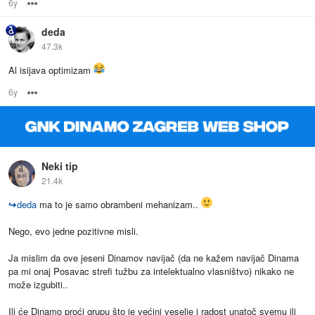
6y
Options
deda
47.3k
Al isijava optimizam
6y
Options
Neki tip
21.4k
↪
deda
ma to je samo obrambeni mehanizam..
Nego, evo jedne pozitivne misli.
Ja mislim da ove jeseni Dinamov navijač (da ne kažem navijač Dinama
pa mi onaj Posavac strefi tužbu za intelektualno vlasništvo) nikako ne
može izgubiti..
Ili će Dinamo proći grupu što je većini veselje i radost unatoč svemu ili