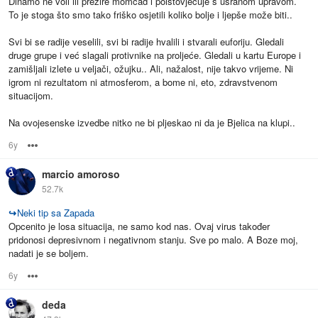
Dinamo ne voli ili prezire momčad i poistovjećuje s usranom upravom.
To je stoga što smo tako friško osjetili koliko bolje i ljepše može biti..
Svi bi se radije veselili, svi bi radije hvalili i stvarali euforiju. Gledali
druge grupe i već slagali protivnike na proljeće. Gledali u kartu Europe i
zamišljali izlete u veljači, ožujku.. Ali, nažalost, nije takvo vrijeme. Ni
igrom ni rezultatom ni atmosferom, a bome ni, eto, zdravstvenom
situacijom.
Na ovojesenske izvedbe nitko ne bi pljeskao ni da je Bjelica na klupi..
6y
Options
marcio amoroso
52.7k
↪
Neki tip sa Zapada
Opcenito je losa situacija, ne samo kod nas. Ovaj virus također
pridonosi depresivnom i negativnom stanju. Sve po malo. A Boze moj,
nadati je se boljem.
6y
Options
deda