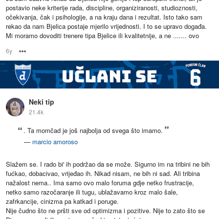
postavio neke kriterije rada, discipline, organiziranosti, studioznosti,
očekivanja, čak i psihologije, a na kraju dana i rezultat. Isto tako sam
rekao da nam Bjelica postaje mjerilo vrijednosti. I to se upravo događa.
Mi moramo dovoditi trenere tipa Bjelice ili kvalitetnije, a ne ....... ovo
6y
Options
Neki tip
21.4k
. Ta momčad je još najbolja od svega što imamo.
—
marcio amoroso
Slažem se. I rado bi' ih podržao da se može. Sigurno im na tribini ne bih
fućkao, dobacivao, vrijeđao ih. Nikad nisam, ne bih ni sad. Ali tribina
nažalost nema.. Ima samo ovo malo foruma gdje netko frustracije,
netko samo razočaranje ili tugu, ublažavamo kroz malo šale,
zafrkancije, cinizma pa katkad i poruge.
Nije čudno što ne pršti sve od optimizma i pozitive. Nije to zato što se