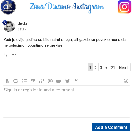
deda
47.3k
Zadnje dvije godine su bile natruhe toga, ali gazde su povukle ručnu da
ne poludimo i opustimo se previše
6y
Options
1
2
3
21
Next
▼
Add a Comment