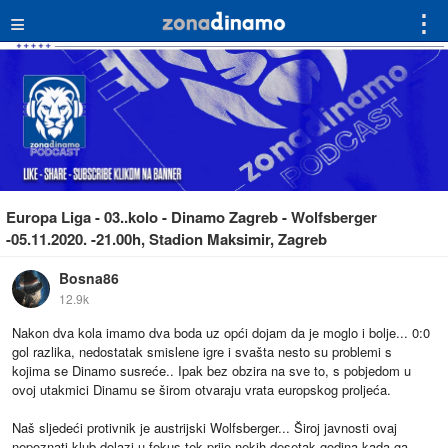
≡
⋮
Europa Liga - 03..kolo - Dinamo Zagreb - Wolfsberger
-05.11.2020. -21.00h, Stadion Maksimir, Zagreb
Bosna86
12.9k
Nakon dva kola imamo dva boda uz opći dojam da je moglo i bolje... 0:0
gol razlika, nedostatak smislene igre i svašta nesto su problemi s
kojima se Dinamo susreće.. Ipak bez obzira na sve to, s pobjedom u
ovoj utakmici Dinamu se širom otvaraju vrata europskog proljeća.
Naš sljedeći protivnik je austrijski Wolfsberger... Široj javnosti ovaj
nepoznati klub dolazi u fokus tek prije nekih desetak godina kada ga