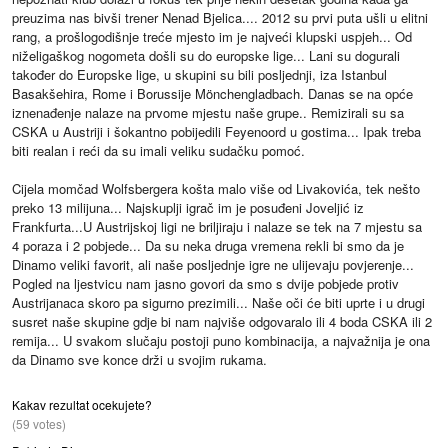
preuzima nas bivši trener Nenad Bjelica.... 2012 su prvi puta ušli u elitni
rang, a prošlogodišnje treće mjesto im je najveći klupski uspjeh... Od
niželigaškog nogometa došli su do europske lige... Lani su dogurali
također do Europske lige, u skupini su bili posljednji, iza Istanbul
Basakšehira, Rome i Borussije Mönchengladbach. Danas se na opće
iznenađenje nalaze na prvome mjestu naše grupe.. Remizirali su sa
CSKA u Austriji i šokantno pobijedili Feyenoord u gostima... Ipak treba
biti realan i reći da su imali veliku sudačku pomoć.
Cijela momčad Wolfsbergera košta malo više od Livakovića, tek nešto
preko 13 milijuna... Najskuplji igrač im je posuđeni Joveljić iz
Frankfurta...U Austrijskoj ligi ne briljiraju i nalaze se tek na 7 mjestu sa
4 poraza i 2 pobjede... Da su neka druga vremena rekli bi smo da je
Dinamo veliki favorit, ali naše posljednje igre ne ulijevaju povjerenje...
Pogled na ljestvicu nam jasno govori da smo s dvije pobjede protiv
Austrijanaca skoro pa sigurno prezimili... Naše oči će biti uprte i u drugi
susret naše skupine gdje bi nam najviše odgovaralo ili 4 boda CSKA ili 2
remija... U svakom slučaju postoji puno kombinacija, a najvažnija je ona
da Dinamo sve konce drži u svojim rukama.
Kakav rezultat ocekujete?
(59 votes)