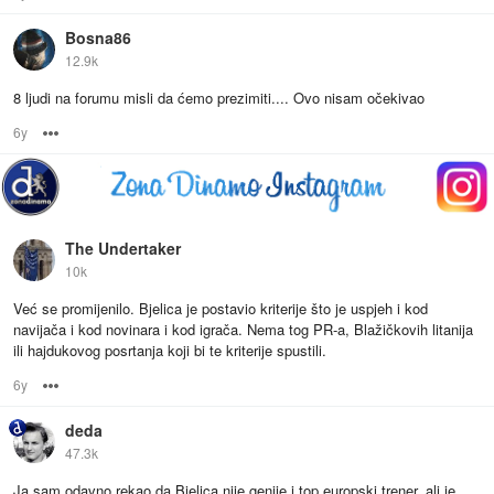
Bosna86
12.9k
8 ljudi na forumu misli da ćemo prezimiti.... Ovo nisam očekivao
6y
Options
The Undertaker
10k
Već se promijenilo. Bjelica je postavio kriterije što je uspjeh i kod
navijača i kod novinara i kod igrača. Nema tog PR-a, Blažičkovih litanija
ili hajdukovog posrtanja koji bi te kriterije spustili.
6y
Options
deda
47.3k
Ja sam odavno rekao da Bjelica nije genije i top europski trener, ali je