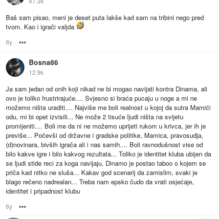
47.3k
Baš sam pisao, meni je deset puta lakše kad sam na tribini nego pred
tvom. Kao i igrači valjda
6y
Options
Bosna86
12.9k
Ja sam jedan od onih koji nikad ne bi mogao navijati kontra Dinama, ali
ovo je toliko frustrirajuće.... Svjesno si braća pucaju u noge a mi ne
možemo ništa uraditi.... Najviše me boli realnost u kojoj da sutra Mamići
odu, mi bi opet izvisili... Ne može 2 tisuće ljudi ništa na svijetu
promijeniti.... Boli me da ni ne možemo uprijeti rukom u krivca, jer ih je
previše... Počevši od državne i gradske politike, Mamica, pravosudja,
(d)novinara, bivših igrača ali i nas samih.... Boli ravnodušnost vise od
bilo kakve igre i bilo kakvog rezultata... Toliko je identitet kluba ubijen da
se ljudi stide reci za koga navijaju, Dinamo je postao taboo o kojem se
priča kad nitko ne sluša... Kakav god scenarij da zamislim, svaki je
blago rečeno nadrealan... Treba nam epsko čudo da vrati osjećaje,
identitet i pripadnost klubu
6y
Options