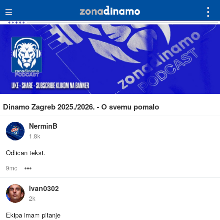
≡
⋮
Dinamo Zagreb 2025./2026. - O svemu pomalo
NerminB
1.8k
Odlican tekst.
9mo
Options
Ivan0302
2k
Ekipa imam pitanje