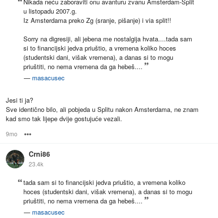
Nikada neću zaboraviti onu avanturu zvanu Amsterdam-Split
u listopadu 2007.g.
Iz Amsterdama preko Zg (sranje, pišanje) i via split!!
Sorry na digresiji, ali jebena me nostalgija hvata....tada sam
si to financijski jedva priuštio, a vremena koliko hoces
(studentski dani, višak vremena), a danas si to mogu
priuštiti, no nema vremena da ga hebeš....
—
masacusec
Jesi ti ja?
Sve identično bilo, ali pobjeda u Splitu nakon Amsterdama, ne znam
kad smo tak lijepe dvije gostujuće vezali.
9mo
Options
Crni86
23.4k
tada sam si to financijski jedva priuštio, a vremena koliko
hoces (studentski dani, višak vremena), a danas si to mogu
priuštiti, no nema vremena da ga hebeš....
—
masacusec