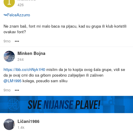
426
↪
FelceAzzurro
Ne znam baš, font mi malo baca na pijacu, kad su grupa ili klub koristili
ovakav font?
9mo
Options
Minken Bojna
244
https://ibb.co/chNyk1H0
mislim da je to kopija ovog šala grupe, vidi se
da je ovaj crni dio sa grbom posebno zalijepljen ili zašiven
@
LM1995
kolega, posudio sam sliku
9mo
Options
Ličani1986
1.4k