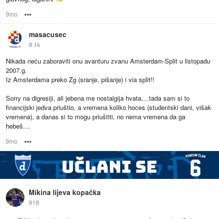
9mo
Options
masacusec
8.1k
Nikada neću zaboraviti onu avanturu zvanu Amsterdam-Split u listopadu
2007.g.
Iz Amsterdama preko Zg (sranje, pišanje) i via split!!
Sorry na digresiji, ali jebena me nostalgija hvata....tada sam si to
financijski jedva priuštio, a vremena koliko hoces (studentski dani, višak
vremena), a danas si to mogu priuštiti, no nema vremena da ga
hebeš....
9mo
Options
Mikina lijeva kopačka
918