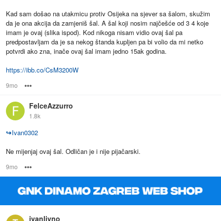
Kad sam došao na utakmicu protiv Osijeka na sjever sa šalom, skužim
da je ona akcija da zamjeniš šal. A šal koji nosim najčešće od 3 4 koje
imam je ovaj (slika ispod). Kod nikoga nisam vidio ovaj šal pa
predpostavljam da je sa nekog štanda kupljen pa bi volio da mi netko
potvrdi ako zna, inače ovaj šal imam jedno 15ak godina.
https://ibb.co/CsM3200W
9mo
Options
FelceAzzurro
1.8k
↪
Ivan0302
Ne mijenjaj ovaj šal. Odličan je i nije pijačarski.
9mo
Options
ivanlivno