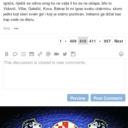
igrača, riješiš se odma onog ko ne valja il ko se ne uklapa, bilo to
Vidović, Villar, Galešić, Kova. Bakrar bi mi igrao svaku utakmicu, skoro
jedini koji slavi svaki gol i koji je stalno pozitivan, trebamo ga držat kao
kap vode na dlanu.
9mo
Options
1
409
410
411
957
Next
▼
▼