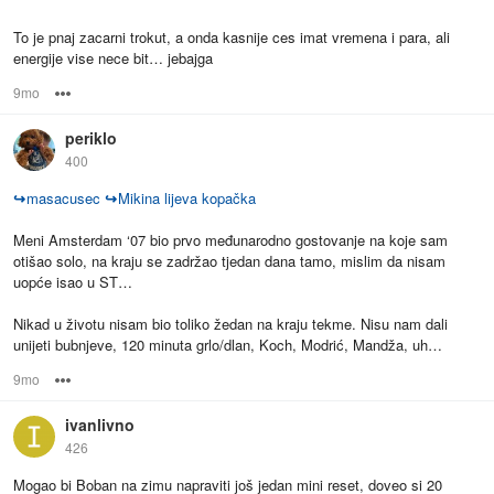
To je pnaj zacarni trokut, a onda kasnije ces imat vremena i para, ali
energije vise nece bit… jebajga
9mo
Options
periklo
400
↪
masacusec
↪
Mikina lijeva kopačka
Meni Amsterdam ‘07 bio prvo međunarodno gostovanje na koje sam
otišao solo, na kraju se zadržao tjedan dana tamo, mislim da nisam
uopće isao u ST…
Nikad u životu nisam bio toliko žedan na kraju tekme. Nisu nam dali
unijeti bubnjeve, 120 minuta grlo/dlan, Koch, Modrić, Mandža, uh…
9mo
Options
ivanlivno
426
Mogao bi Boban na zimu napraviti još jedan mini reset, doveo si 20