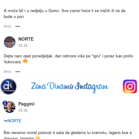
A može bit i u nedjelju u Gorici. Sve zavisi hoće li se tražiti ili ne da
bude u pon.
9mo
Options
NORTE
26.2k
Dajte nam opet ponedjeljak, dan odmora više pa "igru" i poraz kao protiv
Vukovara.
9mo
Options
Paggini
94.3k
↪
NORTE
Bar necemo morat putovat 4 sata da gledamo tu sramotu, lagano bus s
glavnog, laganini