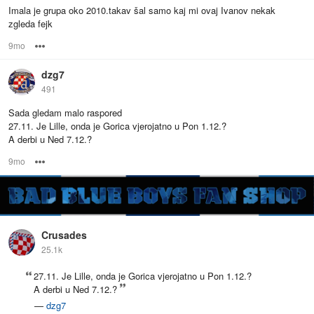
Imala je grupa oko 2010.takav šal samo kaj mi ovaj Ivanov nekak
zgleda fejk
9mo
Options
dzg7
491
Sada gledam malo raspored
27.11. Je Lille, onda je Gorica vjerojatno u Pon 1.12.?
A derbi u Ned 7.12.?
9mo
Options
Crusades
25.1k
27.11. Je Lille, onda je Gorica vjerojatno u Pon 1.12.?
A derbi u Ned 7.12.?
—
dzg7