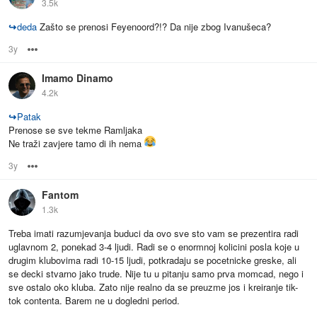
3.5k
↪
deda
Zašto se prenosi Feyenoord?!? Da nije zbog Ivanušeca?
3y
Options
Imamo Dinamo
4.2k
↪
Patak
Prenose se sve tekme Ramljaka
Ne traži zavjere tamo di ih nema
3y
Options
Fantom
1.3k
Treba imati razumjevanja buduci da ovo sve sto vam se prezentira radi
uglavnom 2, ponekad 3-4 ljudi. Radi se o enormnoj kolicini posla koje u
drugim klubovima radi 10-15 ljudi, potkradaju se pocetnicke greske, ali
se decki stvarno jako trude. Nije tu u pitanju samo prva momcad, nego i
sve ostalo oko kluba. Zato nije realno da se preuzme jos i kreiranje tik-
tok contenta. Barem ne u dogledni period.