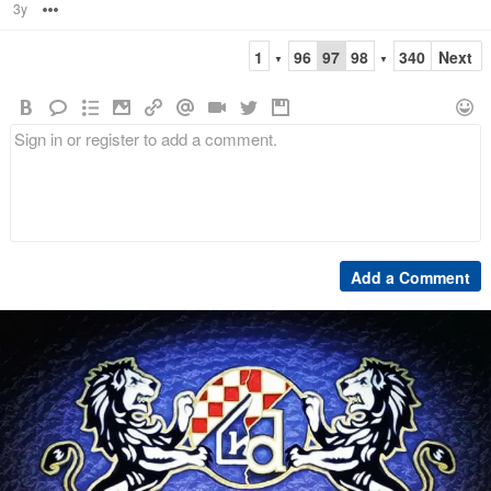
3y
Options
1
96
97
98
340
Next
▼
▼
Add a Comment