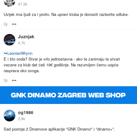
47.3k
Uvijek ima ljudi za i protiv. Na upravi kluba je donositi razborite odluke.
3y
Options
Juznjak
4.7k
↪
LeonianWrynn
E i što onda? Stvar je vrlo jednostavna - ako te zanimaju te stvari
vezane za klub dat ćeš 19€ godišnje. Ne razumijem čemu uopće
rasprava oko ovoga.
3y
Options
og1986
2.9k
Sad postoje 2 Dinamove aplikacije "GNK Dinamo" i "dinamo+".