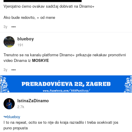
Vjerojatno ćemo ovakav sadržaj dobivati na Dinamo+
Ako bude redovito, + od mene
3y
Options
blueboy
191
Trenutno se na kanalu platforme Dinamo+ prikazuje nekakav promotivni
video Dinama iz
MOSKVE
3y
Options
IstinaZaDinamo
2.7k
↪
blueboy
I to na repeat, ocito se to nije do kraja razradilo i treba ocekivati jos
puno propusta