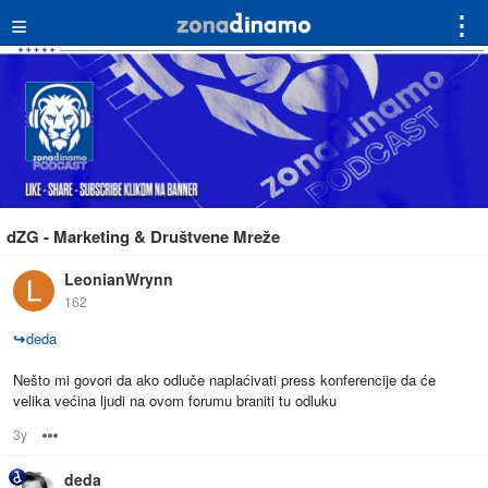
≡
⋮
dZG - Marketing & Društvene Mreže
LeonianWrynn
162
↪
deda
Nešto mi govori da ako odluče naplaćivati press konferencije da će
velika većina ljudi na ovom forumu braniti tu odluku
3y
Options
deda