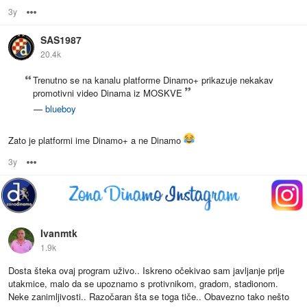
3y
Options
SAS1987
20.4k
Trenutno se na kanalu platforme Dinamo+ prikazuje nekakav
promotivni video Dinama iz MOSKVE
—
blueboy
Zato je platformi ime Dinamo+ a ne Dinamo
3y
Options
Ivanmtk
1.9k
Dosta šteka ovaj program uživo.. Iskreno očekivao sam javljanje prije
utakmice, malo da se upoznamo s protivnikom, gradom, stadionom.
Neke zanimljivosti.. Razočaran šta se toga tiče.. Obavezno tako nešto