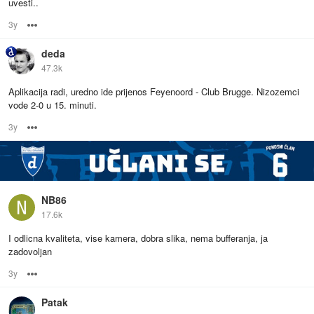
uvesti..
3y
Options
deda
47.3k
Aplikacija radi, uredno ide prijenos Feyenoord - Club Brugge. Nizozemci
vode 2-0 u 15. minuti.
3y
Options
NB86
17.6k
I odlicna kvaliteta, vise kamera, dobra slika, nema bufferanja, ja
zadovoljan
3y
Options
Patak