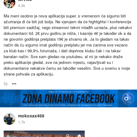
4.3k
Ma meni osobno je nova aplikacija super, s vremenom će sigurno biti
ažuriranja di će biti još bolja. Ne vjerujem da će highlightsi i konferencije
biti premium sadržaj, nego streamovi tekmi mlađih uzrasta, plus nekakvi
dokumentarci itd. 2€ prvu godinu je ništa, i kasnije 4€ je također ok a da
ne govorim godišnja pretplata 19€ je stvarno ok. Ja to gledam na takav
način da ću sigurno imat godišnju pretplatu jer me zanima sve vezano
za klub kao i 99,9% forumaša, i dati doprinos klubu čak i na takav
banalan način. Sve sam gledao na youtubeu, al mi je nekako draže
preko aplikacije gledat, sve na jednom mjestu, najavljivali su i
dokumentarce nekakve čemu se također veselim. Sve u svemu s moje
strane pohvale za aplikaciju.
3y
Options
mokoxax468
1.7k