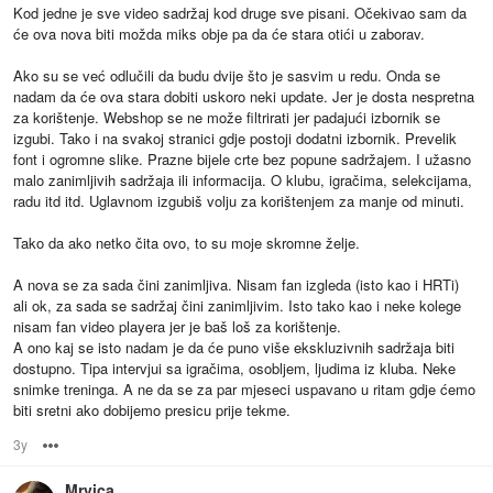
Kod jedne je sve video sadržaj kod druge sve pisani. Očekivao sam da
će ova nova biti možda miks obje pa da će stara otići u zaborav.
Ako su se već odlučili da budu dvije što je sasvim u redu. Onda se
nadam da će ova stara dobiti uskoro neki update. Jer je dosta nespretna
za korištenje. Webshop se ne može filtrirati jer padajući izbornik se
izgubi. Tako i na svakoj stranici gdje postoji dodatni izbornik. Prevelik
font i ogromne slike. Prazne bijele crte bez popune sadržajem. I užasno
malo zanimljivih sadržaja ili informacija. O klubu, igračima, selekcijama,
radu itd itd. Uglavnom izgubiš volju za korištenjem za manje od minuti.
Tako da ako netko čita ovo, to su moje skromne želje.
A nova se za sada čini zanimljiva. Nisam fan izgleda (isto kao i HRTi)
ali ok, za sada se sadržaj čini zanimljivim. Isto tako kao i neke kolege
nisam fan video playera jer je baš loš za korištenje.
A ono kaj se isto nadam je da će puno više ekskluzivnih sadržaja biti
dostupno. Tipa intervjui sa igračima, osobljem, ljudima iz kluba. Neke
snimke treninga. A ne da se za par mjeseci uspavano u ritam gdje ćemo
biti sretni ako dobijemo presicu prije tekme.
3y
Options
Mrvica