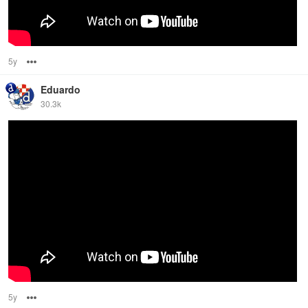
5y
Options
Eduardo
30.3k
5y
Options