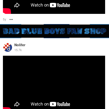
5y
Options
Nolifer
15.7k