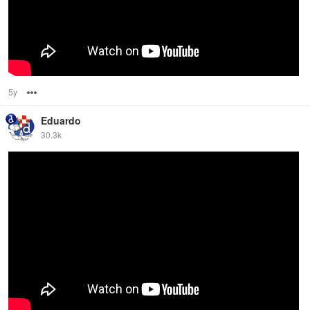
5y
Options
Eduardo
30.3k