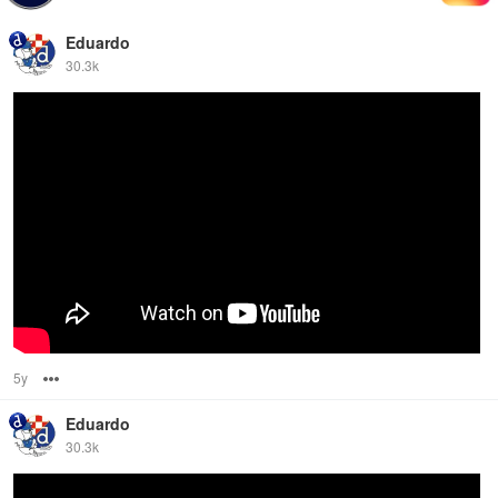
Eduardo
30.3k
5y
Options
Eduardo
30.3k