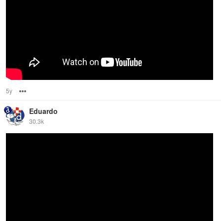
5y
Options
Eduardo
30.3k