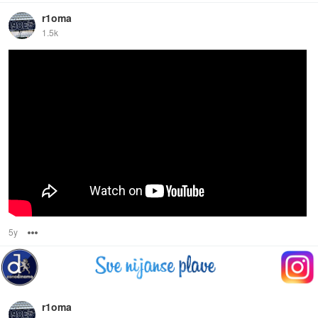
r1oma
1.5k
5y
Options
r1oma