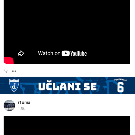
5y
Options
r1oma
1.5k