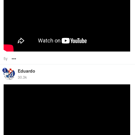
5y
Options
Eduardo
30.3k