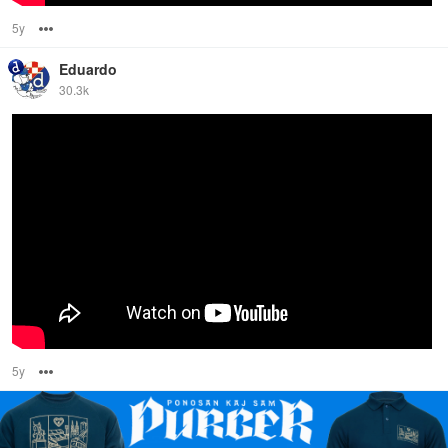
5y
Options
Eduardo
30.3k
5y
Options