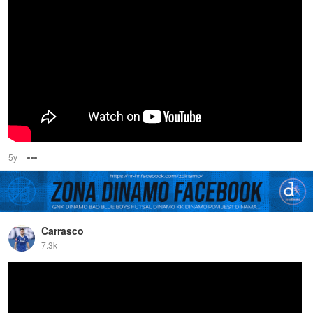
5y
Options
Carrasco
7.3k