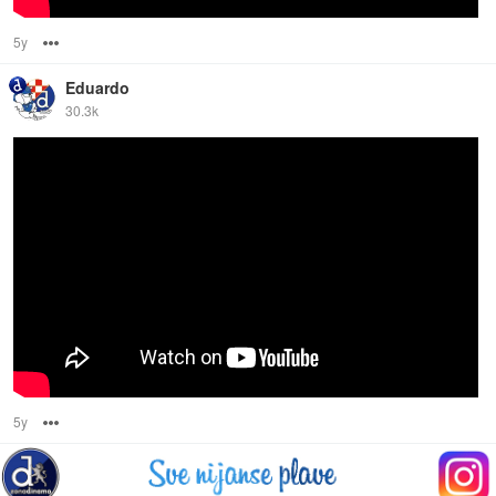
5y
Options
Eduardo
30.3k
5y
Options