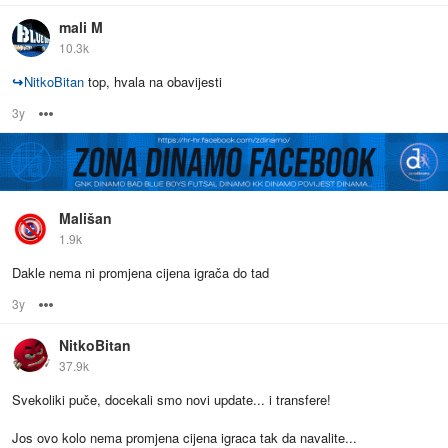
mali M
10.3k
↪
NitkoBitan
top, hvala na obavijesti
3y
Options
Mališan
1.9k
Dakle nema ni promjena cijena igrača do tad
3y
Options
NitkoBitan
37.9k
Svekoliki puče, docekali smo novi update... i transfere!
Jos ovo kolo nema promjena cijena igraca tak da navalite...