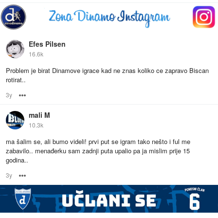
Efes Pilsen
16.6k
Problem je birat Dinamove igrace kad ne znas koliko ce zapravo Biscan
rotirat..
3y
Options
mali M
10.3k
ma šalim se, ali bumo videli! prvi put se igram tako nešto i ful me
zabavilo.. menađerku sam zadnji puta upalio pa ja mislim prije 15
godina..
3y
Options