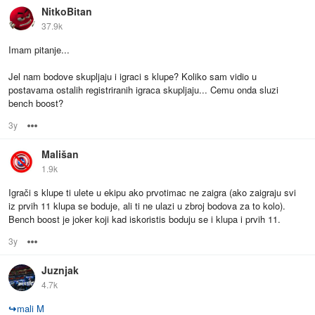
NitkoBitan
37.9k
Imam pitanje...
Jel nam bodove skupljaju i igraci s klupe? Koliko sam vidio u
postavama ostalih registriranih igraca skupljaju... Cemu onda sluzi
bench boost?
3y
Options
Mališan
1.9k
Igrači s klupe ti ulete u ekipu ako prvotimac ne zaigra (ako zaigraju svi
iz prvih 11 klupa se boduje, ali ti ne ulazi u zbroj bodova za to kolo).
Bench boost je joker koji kad iskoristis boduju se i klupa i prvih 11.
3y
Options
Juznjak
4.7k
↪
mali M