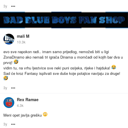
3y
Options
mali M
10.3k
evo sve napokon radi.. imam samo prijedlog, nemožeš biti u ligi
ZonaDinamo ako nemaš tri igrača Dinama u momčadi od kojih bar dva u
prvoj!
vidim tu, na vrhu ljestvice sve neki puni osijeka, rijeke i hajduka!
Sad će kroz Fantasy isplivati sve duše koje potajice navijaju za druge!
3y
Options
Rex Ramae
4.3k
Meni opet javlja grešku
3y
Options