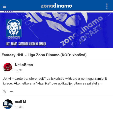
≡
⋮
Fantasy HNL - Liga Zona Dinamo (KOD: xbn5xd)
NitkoBitan
37.9k
Jel vi mozete transfere radit? Ja iskoristio wildcard a ne mogu zamjenit
igrace. Ako netko zna "vlasnike" ove aplikacije, pitam za prijatelja...
3y
Options
mali M
10.3k