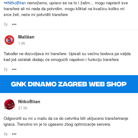
↪
NitkoBitan
nemožemo, upravo se na to i žalim... mogu napravit sve
transfere ali mi neda da potvrdim. mogu kliktat na kvačicu koliko mi
srce želi, neće mi potvrditi transfere
3y
Options
Mališan
1.9k
Također ne dozvoljava mi transfere. Upisali su većinu bodova pa valjda
kad još ostatak dodaju će omogućiti napokon i funkciju transfera
3y
Options
NitkoBitan
37.9k
Odgovorili su mi u mailu da ce do cetvrtka biti ukljuceno transferiranje
igraca. Trenutno im je to ugaseno zbog optimizacije servera.
3y
Options