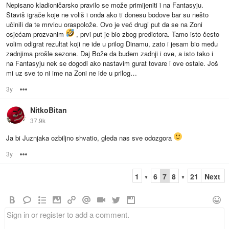
Nepisano kladioničarsko pravilo se može primijeniti i na Fantasyju.
Staviš igrače koje ne voliš i onda ako ti donesu bodove bar su nešto
učinili da te mrvicu oraspolože. Ovo je već drugi put da se na Zoni
osjećam prozvanim
, prvi put je bio zbog predictora. Tamo isto često
volim odigrat rezultat koji ne ide u prilog Dinamu, zato i jesam bio među
zadnjima prošle sezone. Daj Bože da budem zadnji i ove, a isto tako i
na Fantasyju nek se dogodi ako nastavim gurat tovare i ove ostale. Još
mi uz sve to ni ime na Zoni ne ide u prilog…
3y
Options
NitkoBitan
37.9k
Ja bi Juznjaka ozbiljno shvatio, gleda nas sve odozgora
3y
Options
1
6
7
8
21
Next
▼
▼