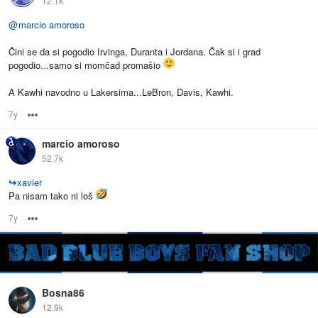
12.1k
@
marcio amoroso
Čini se da si pogodio Irvinga, Duranta i Jordana. Čak si i grad
pogodio...samo si momčad promašio
A Kawhi navodno u Lakersima...LeBron, Davis, Kawhi.
7y
Options
marcio amoroso
52.7k
↪
xavier
Pa nisam tako ni loš
7y
Options
Bosna86
12.9k