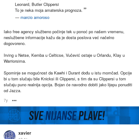
Leonard, Butler Clippersi
To je neka moja amaterska prognoza.
—
marcio amoroso
Iako free agency službeno počinje tek u ponoć po našem vremenu,
neslužbene informacije kažu da je dosta poslova već načelno
dogovoreno.
Irving u Netse, Kemba u Celticse, Vučević ostaje u Orlandu, Klay u
Warriorsima.
Spominje se mogućnost da Kawhi i Durant dođu u istu momčad. Opcije
bi u tom slučaju bile Knicksi ili Clippersi, s tim da su Clippersi u tom
slučaju puno realnija opcija. Bojan će navodno dobiti jako lijepu ponuditi
od Jazza.
7y
Options
xavier