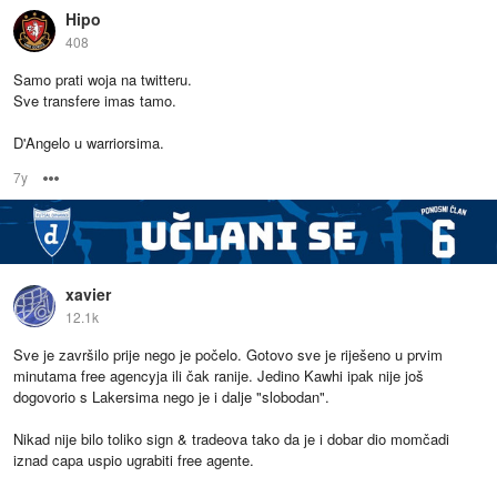
Hipo
408
Samo prati woja na twitteru.
Sve transfere imas tamo.
D'Angelo u warriorsima.
7y
Options
xavier
12.1k
Sve je završilo prije nego je počelo. Gotovo sve je riješeno u prvim
minutama free agencyja ili čak ranije. Jedino Kawhi ipak nije još
dogovorio s Lakersima nego je i dalje "slobodan".
Nikad nije bilo toliko sign & tradeova tako da je i dobar dio momčadi
iznad capa uspio ugrabiti free agente.