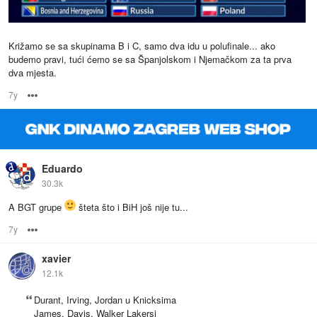
Križamo se sa skupinama B i C, samo dva idu u polufinale... ako
budemo pravi, tući ćemo se sa Španjolskom i Njemačkom za ta prva
dva mjesta.
7y
Options
Eduardo
30.3k
A BGT grupe
šteta što i BiH još nije tu...
7y
Options
xavier
12.1k
Durant, Irving, Jordan u Knicksima
James, Davis, Walker Lakersi