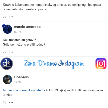
Kawhi u Lakersima mi nema nikakvog smisla, od omiljenog nba igraca
bi se pretvorio u nesto suprotno
7y
Options
marcio amoroso
52.7k
Koji transferi su gotovi?
Gdje se može to pratiti točno?
7y
Options
Bosna86
12.9k
↪
marcio amoroso
Hoopster.hr
ili ESPN lajkaj na fb i biti ces vise manje
u toku
7y
Options