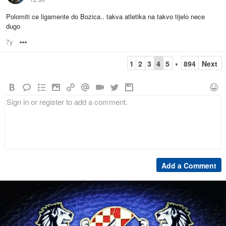
Polomiti ce ligamente do Bozica.. takva atletika na takvo tijelo nece
dugo
7y
Options
1
2
3
4
5
894
Next
▼
Add a Comment