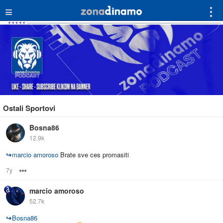
≡
⋮
Ostali Sportovi
Bosna86
12.9k
↪
marcio amoroso
Brate sve ces promasiti
7y
Options
marcio amoroso
52.7k
↪
Bosna86