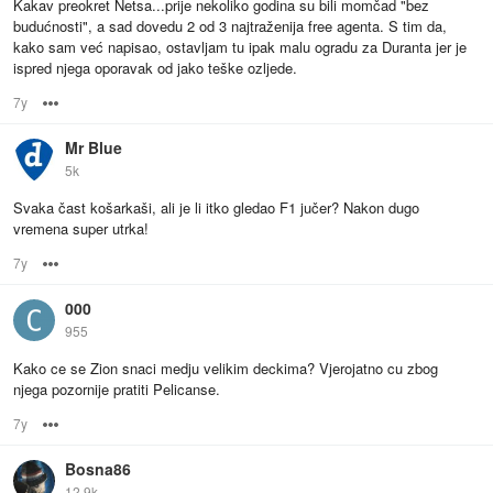
Kakav preokret Netsa...prije nekoliko godina su bili momčad "bez
budućnosti", a sad dovedu 2 od 3 najtraženija free agenta. S tim da,
kako sam već napisao, ostavljam tu ipak malu ogradu za Duranta jer je
ispred njega oporavak od jako teške ozljede.
7y
Options
Mr Blue
5k
Svaka čast košarkaši, ali je li itko gledao F1 jučer? Nakon dugo
vremena super utrka!
7y
Options
000
955
Kako ce se Zion snaci medju velikim deckima? Vjerojatno cu zbog
njega pozornije pratiti Pelicanse.
7y
Options
Bosna86
12.9k