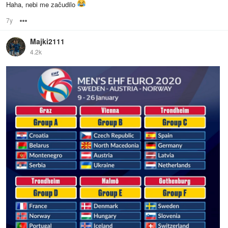
Haha, nebi me začudilo
7y
Options
Majki2111
4.2k