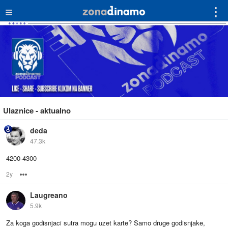
≡
⋮
Ulaznice - aktualno
deda
47.3k
4200-4300
2y
Options
Laugreano
5.9k
Za koga godisnjaci sutra mogu uzet karte? Samo druge godisnjake,