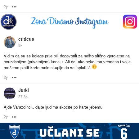
2y
Options
criticus
9k
Vidim da su se kolege prije bili dogovorili za nešto slično vjerojatno na
pouzdanijem (privatnijem) kanalu. Ali da, ako neko ima vremena i volje
možemo platit karte malo skuplje da se isplati ić
2y
Options
Jurki
27.3k
Ajde Varazdinci.. dajte ljudima skocite po karte jebemu.
2y
Options