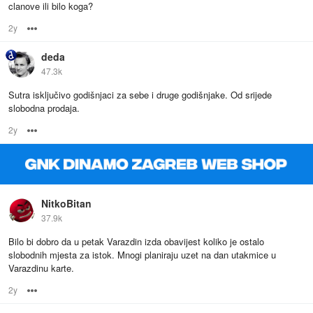
clanove ili bilo koga?
2y
Options
deda
47.3k
Sutra isključivo godišnjaci za sebe i druge godišnjake. Od srijede
slobodna prodaja.
2y
Options
NitkoBitan
37.9k
Bilo bi dobro da u petak Varazdin izda obavijest koliko je ostalo
slobodnih mjesta za istok. Mnogi planiraju uzet na dan utakmice u
Varazdinu karte.
2y
Options