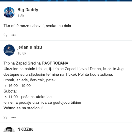
Big Daddy
1.8k
Tko mi 2 moze nabaviti, svaka mu dala
2y
Options
jedan u nizu
18.8k
Tribina Zapad Sredina RASPRODANA!
Ulaznice za ostale tribine, tj. tribine Zapad Lijevo i Desno, Istok te Jug,
dostupne su u sljedećim termina na Tickek Pointa kod stadiona:
utorak, srijeda, četvrtak, petak
-> 16:00 - 19:00
Subota:
-> 11:00 - početak utakmice
-> nema prodaje ulaznica za gostujuću tribinu
Vidimo se na stadionu!
2y
Options
NKDZ86