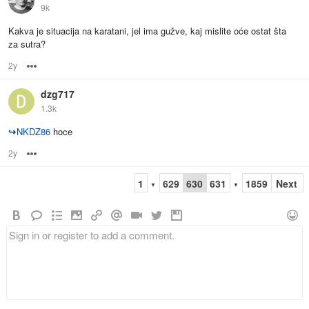
9k
Kakva je situacija na karatani, jel ima gužve, kaj mislite oće ostat šta
za sutra?
2y
Options
dzg717
1.3k
↪
NKDZ86
hoce
2y
Options
1
629
630
631
1859
Next
▼
▼