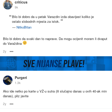
criticus
9k
Bilo bi dobro da u petak Varazdin izda obavijest koliko je
ostalo slobodnih mjesta za istok.
—
NitkoBitan
Bilo bi dobro da svaki dan to naprave. Da mogu ocijenit moram li dvaput
do Varaždina
2y
Options
Purgeri
1.3k
Ako ide netko po karte u VŽ-u sutra (ili slučajno danas u ovih 40-ak min
danas), pliz javite
2y
Options