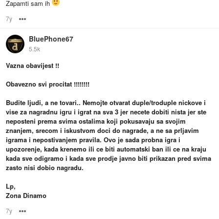
Zapamti sam ih
7y
Options
BluePhone67
5.5k
Vazna obavijest !!
Obavezno svi procitat !!!!!!!!
Budite ljudi, a ne tovari.. Nemojte otvarat duple/troduple nickove i
vise za nagradnu igru i igrat na sva 3 jer necete dobiti nista jer ste
neposteni prema svima ostalima koji pokusavaju sa svojim
znanjem, srecom i iskustvom doci do nagrade, a ne sa prljavim
igrama i nepostivanjem pravila. Ovo je sada probna igra i
upozorenje, kada krenemo ili ce biti automatski ban ili ce na kraju
kada sve odigramo i kada sve prodje javno biti prikazan pred svima
zasto nisi dobio nagradu.
Lp,
Zona Dinamo
7y
Options