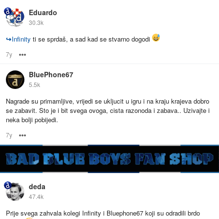
Eduardo
30.3k
↪
Infinity
ti se sprdaš, a sad kad se stvarno dogodi
7y
Options
BluePhone67
5.5k
Nagrade su primamljive, vrijedi se ukljucit u igru i na kraju krajeva dobro
se zabavit. Sto je i bit svega ovoga, cista razonoda i zabava.. Uzivajte i
neka bolji pobijedi.
7y
Options
deda
47.4k
Prije svega zahvala kolegi Infinity i Bluephone67 koji su odradili brdo