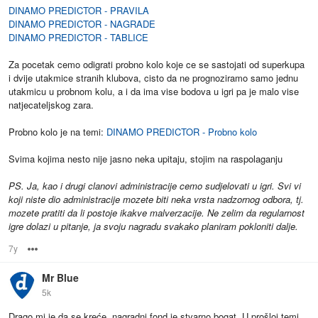
DINAMO PREDICTOR - PRAVILA
DINAMO PREDICTOR - NAGRADE
DINAMO PREDICTOR - TABLICE
Za pocetak cemo odigrati probno kolo koje ce se sastojati od superkupa
i dvije utakmice stranih klubova, cisto da ne prognoziramo samo jednu
utakmicu u probnom kolu, a i da ima vise bodova u igri pa je malo vise
natjecateljskog zara.
Probno kolo je na temi:
DINAMO PREDICTOR - Probno kolo
Svima kojima nesto nije jasno neka upitaju, stojim na raspolaganju
PS. Ja, kao i drugi clanovi administracije cemo sudjelovati u igri. Svi vi
koji niste dio administracije mozete biti neka vrsta nadzornog odbora, tj.
mozete pratiti da li postoje ikakve malverzacije. Ne zelim da regularnost
igre dolazi u pitanje, ja svoju nagradu svakako planiram pokloniti dalje.
7y
Options
Mr Blue
5k
Drago mi je da se kreće, nagradni fond je stvarno bogat. U prošloj temi