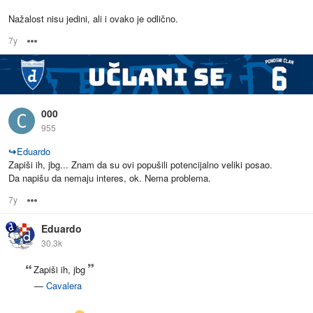
Nažalost nisu jedini, ali i ovako je odlično.
7y
Options
000
955
↪
Eduardo
Zapiši ih, jbg... Znam da su ovi popušili potencijalno veliki posao.
Da napišu da nemaju interes, ok. Nema problema.
7y
Options
Eduardo
30.3k
Zapiši ih, jbg
—
Cavalera