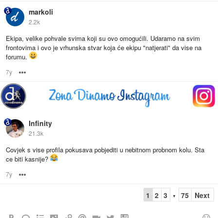
markoli
2.2k
Ekipa, velike pohvale svima koji su ovo omogućili. Udaramo na svim
frontovima i ovo je vrhunska stvar koja će ekipu "natjerati" da vise na
forumu.
7y
Options
Infinity
21.3k
Covjek s vise profila pokusava pobjediti u nebitnom probnom kolu. Sta
ce biti kasnije?
7y
Options
1
2
3
75
Next
▼