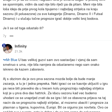
se spominjalo, vidim da sad nije bilo riječi pa da pitam. Meni nije bila
loša ideja da prije prvog kola tipujemo i najboljeg strijelca na kraju
sezonu (ili polusezone) za sve kategorije (Dinamo, Dinamo II i Futsal
Dinamo) i u slučaju točne prognoze igrač dobije veliki broj bodova.
Je li se od toga odustalo ili?
7y
Options
Infinity
21.3k
↪
Mr Blue
U bas velikoj guzvi sam ovo sastavljao i vjeruj da sam
smetnuo s uma, nije bila namjera da odustanemo nego sam onako
iskreno da kazem zaboravio.
Aj s obzirom da je ovo prva sezona mozda bolje da bude manje
zezanja, a tu je i jedna prepreka. Neki igraci ce se kasnije ukljuciti u igru
pa nece biti pravedno da u trecem kolu prognoziraju najboljeg strijelca
koji je u prva dva dao hattrick. Za iducu sezonu kad vec budemo
uhodani ce se unaprijed znati da se igra i bit ce obavezna prijava na taj
nacin da se prognozira najbolji strijelac, al mozemo ubaciti i prognoze za
plasman u ligama, kupovima, Europi. Bit ce sigurno jos noviteta. Ovo ce
sad bit sve i svasta, zato je dobro i da se igra samo do polusezone.