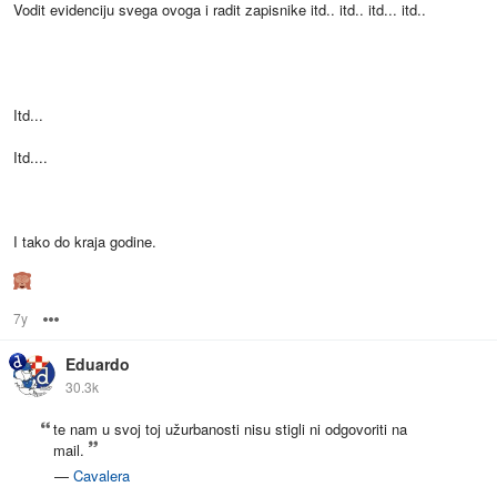
Vodit evidenciju svega ovoga i radit zapisnike itd.. itd.. itd... itd..
Itd...
Itd....
I tako do kraja godine.
7y
Options
Eduardo
30.3k
te nam u svoj toj užurbanosti nisu stigli ni odgovoriti na
mail.
—
Cavalera