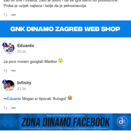
Proba je uvijek najteza i bolje da je jednostavnija.
7y
Options
Eduardo
30.3k
Ja prvo moram googlati Maribor
7y
Options
Infinity
21.3k
↪
Eduardo
Mogao si tipovati 'Autogol'
7y
Options