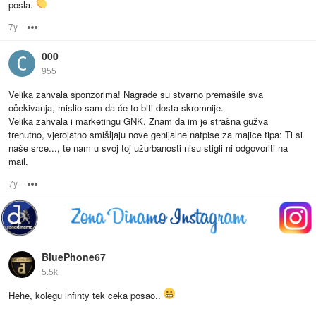
posla.
7y
Options
000
955
Velika zahvala sponzorima! Nagrade su stvarno premašile sva
očekivanja, mislio sam da će to biti dosta skromnije.
Velika zahvala i marketingu GNK. Znam da im je strašna gužva
trenutno, vjerojatno smišljaju nove genijalne natpise za majice tipa: Ti si
naše srce..., te nam u svoj toj užurbanosti nisu stigli ni odgovoriti na
mail.
7y
Options
BluePhone67
5.5k
Hehe, kolegu infinty tek ceka posao..