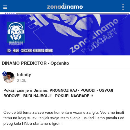
≡
⋮
DINAMO PREDICTOR - Općenito
Infinity
21.3k
Pokazi znanje o Dinamu. PROGNOZIRAJ - POGODI - OSVOJI
BODOVE - BUDI NAJBOLJI - POKUPI NAGRADE!!!
Ovo ce biti tema za sve vase komentare vezane za igru. Vec smo imali
temu na kojoj su svi iznijeli svoja razmisljanja, uskladili smo pravila i od
prvog kola HNL-a startamo s igrom.