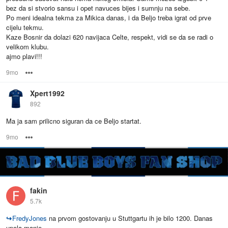
bez da si stvorio sansu i opet navuces bijes i sumnju na sebe.
Po meni idealna tekma za Mikica danas, i da Beljo treba igrat od prve
cijelu tekmu.
Kaze Bosnir da dolazi 620 navijaca Celte, respekt, vidi se da se radi o
velikom klubu.
ajmo plavi!!!
9mo
Options
Xpert1992
892
Ma ja sam prilicno siguran da ce Beljo startat.
9mo
Options
fakin
5.7k
↪
FredyJones
na prvom gostovanju u Stuttgartu ih je bilo 1200. Danas
upola manje