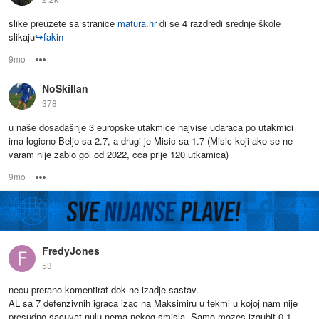
slike preuzete sa stranice
matura.hr
di se 4 razdredi srednje škole
slikaju
↪
fakin
9mo
Options
NoSkillan
378
u naše dosadašnje 3 europske utakmice najvise udaraca po utakmici
ima logicno Beljo sa 2.7, a drugi je Misic sa 1.7 (Misic koji ako se ne
varam nije zabio gol od 2022, cca prije 120 utkamica)
9mo
Options
FredyJones
53
necu prerano komentirat dok ne izadje sastav.
AL sa 7 defenzivnih igraca izac na Maksimiru u tekmi u kojoj nam nije
presudno sacuvat nulu nema nekog smisla. Samo mozes izgubit 0 1