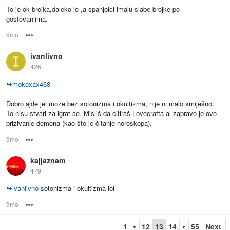
To je ok brojka,daleko je ,a spanjolci imaju slabe brojke po
gostovanjima.
9mo
Options
ivanlivno
426
↪
mokoxax468
Dobro ajde jel moze bez sotonizma i okultizma, nije ni malo smiješno.
To nisu stvari za igrat se. Misliš da citiraš Lovecrafta al zapravo je ovo
prizivanje demona (kao što je čitanje horoskopa).
9mo
Options
kajjaznam
479
↪
ivanlivno
sotonizma i okultizma lol
9mo
Options
1
12
13
14
55
Next
▼
▼