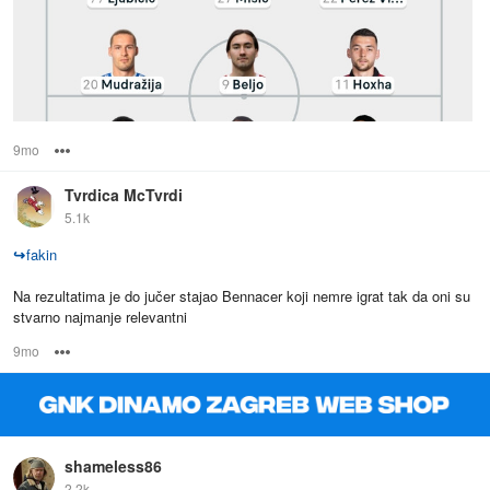
9mo
Options
Tvrdica McTvrdi
5.1k
↪
fakin
Na rezultatima je do jučer stajao Bennacer koji nemre igrat tak da oni su
stvarno najmanje relevantni
9mo
Options
shameless86
2.2k