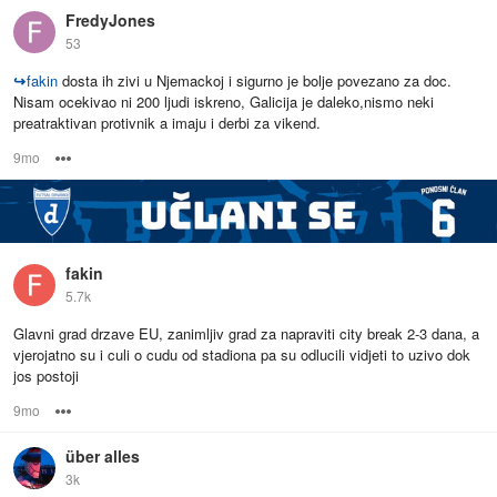
FredyJones
53
↪
fakin
dosta ih zivi u Njemackoj i sigurno je bolje povezano za doc.
Nisam ocekivao ni 200 ljudi iskreno, Galicija je daleko,nismo neki
preatraktivan protivnik a imaju i derbi za vikend.
9mo
Options
fakin
5.7k
Glavni grad drzave EU, zanimljiv grad za napraviti city break 2-3 dana, a
vjerojatno su i culi o cudu od stadiona pa su odlucili vidjeti to uzivo dok
jos postoji
9mo
Options
über alles
3k