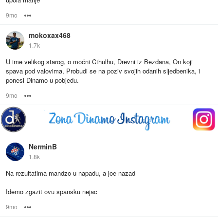
9mo
Options
mokoxax468
1.7k
U ime velikog starog, o moćni Cthulhu, Drevni iz Bezdana, On koji
spava pod valovima, Probudi se na poziv svojih odanih sljedbenika, i
ponesi Dinamo u pobjedu.
9mo
Options
NerminB
1.8k
Na rezultatima mandzo u napadu, a joe nazad
Idemo zgazit ovu spansku nejac
9mo
Options