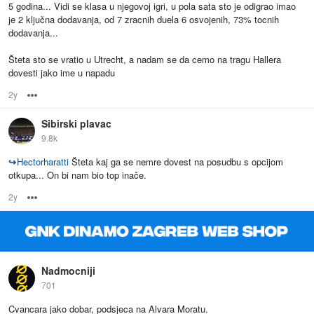
5 godina... Vidi se klasa u njegovoj igri, u pola sata sto je odigrao imao
je 2 ključna dodavanja, od 7 zracnih duela 6 osvojenih, 73% tocnih
dodavanja...
Šteta sto se vratio u Utrecht, a nadam se da cemo na tragu Hallera
dovesti jako ime u napadu
2y
Options
Sibirski plavac
9.8k
↪
Hectorharatti
Šteta kaj ga se nemre dovest na posudbu s opcijom
otkupa... On bi nam bio top inače.
2y
Options
Nadmocniji
701
Cvancara jako dobar, podsjeca na Alvara Moratu.