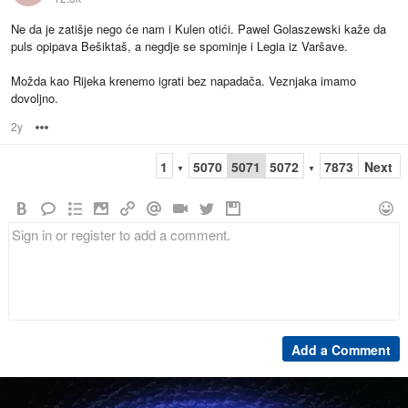
Ne da je zatišje nego će nam i Kulen otići. Pawel Golaszewski kaže da
puls opipava Bešiktaš, a negdje se spominje i Legia iz Varšave.
Možda kao Rijeka krenemo igrati bez napadača. Veznjaka imamo
dovoljno.
2y
Options
1
5070
5071
5072
7873
Next
▼
▼
Add a Comment