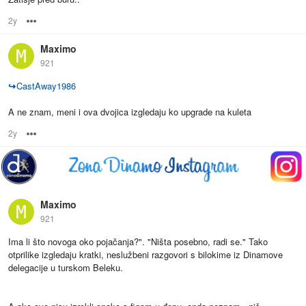
2y
Options
Maximo
921
↪
CastAway1986
A ne znam, meni i ova dvojica izgledaju ko upgrade na kuleta
2y
Options
Maximo
921
Ima li što novoga oko pojačanja?". "Ništa posebno, radi se." Tako
otprilike izgledaju kratki, neslužbeni razgovori s bilokime iz Dinamove
delegacije u turskom Beleku.