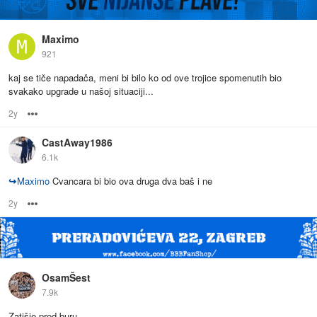
Maximo
921
kaj se tiče napadača, meni bi bilo ko od ove trojice spomenutih bio
svakako upgrade u našoj situaciji...
2y
Options
CastAway1986
6.1k
↪
Maximo
Cvancara bi bio ova druga dva baš i ne
2y
Options
OsamŠest
7.9k
Zatišje pred buru..