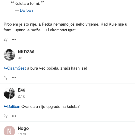
Kuleta u formi.
—
Daliban
Problem je što nije, a Petka nemamo još neko vrijeme. Kad Kule nije u
formi, upitno je može li u Lokomotivi igrat
2y
Options
NKDZ86
9k
↪
OsamŠest
a bura već počela, znači kasni se!
2y
Options
E46
2.1k
↪
Daliban
Cvancara nije upgrade na kuleta?
2y
Options
Nogo
12.3k