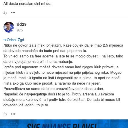
Ali dosta nerealan cini mi se.
2y
Options
dd29
975
↪
Odani Zgd
Nitko ne govori za zimski prijelazni, kaže čovjek da je imao 2,5 mjeseca
da dovede napadača da bude prvi dan priprema tu.
To vrijedi samo za free agente, a iste te se moglo dovesti i na ljeto, tako
da oni vjerojatno nisu bili ni u razmatranju.
Igrača pod ugovorom možeš dovesti samo kad njegov klub prihvati, a
nijedan klub na svijetu to neće mjesecima prije prijelaznog roka. Mogao
je marić imati 10 igrača na listi i dogovoriti se s njima, to opet ne znači
ništa ako ga klub neće prodat, a naravno da neće na jesen.
Preuveličava se samo da bi se preuveličavalo iz dana u dan.
Napadač će najvjerojatnije doći i to je to. Protiv arsenala u svakom
slučaju mora kulenović, a i protiv istre će izdržati. Do tada bi morao bit
doveden još jedan i to je to.
2y
Options