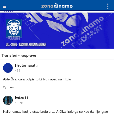
≡
⋮
Transferi - rasprave
Hectorharatti
455
Ajde Čvančara potpis to bi bio napad na Titulu
2y
Options
Ivdzo11
10.7k
Haller danas kad je ušao brutalan... A šikaniralo ga se kao da nije igrao