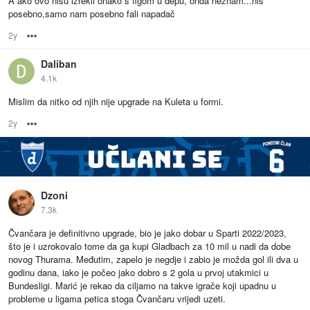
A ako ovo nisu izrekli onako s figom u đepu, onda neznam...niš
posebno,samo nam posebno fali napadač
2y
Options
Daliban
4.1k
Mislim da nitko od njih nije upgrade na Kuleta u formi.
2y
Options
Dzoni
7.3k
Čvančara je definitivno upgrade, bio je jako dobar u Sparti 2022/2023,
što je i uzrokovalo tome da ga kupi Gladbach za 10 mil u nadi da dobe
novog Thurama. Međutim, zapelo je negdje i zabio je možda gol ili dva u
godinu dana, iako je počeo jako dobro s 2 gola u prvoj utakmici u
Bundesligi. Marić je rekao da ciljamo na takve igrače koji upadnu u
probleme u ligama petica stoga Čvančaru vrijedi uzeti.