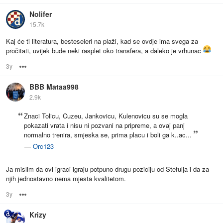
Nolifer
15.7k
Kaj će ti literatura, besteseleri na plaži, kad se ovdje ima svega za
pročitati, uvijek bude neki rasplet oko transfera, a daleko je vrhunac
3y
Options
BBB Mataa998
2.9k
Znaci Tolicu, Cuzeu, Jankovicu, Kulenovicu su se mogla
pokazati vrata i nisu ni pozvani na pripreme, a ovaj panj
normalno trenira, smjeska se, prima placu i boli ga k..ac...
—
Orc123
Ja mislim da ovi igraci igraju potpuno drugu poziciju od Stefulja i da za
njih jednostavno nema mjesta kvalitetom.
3y
Options
Krizy