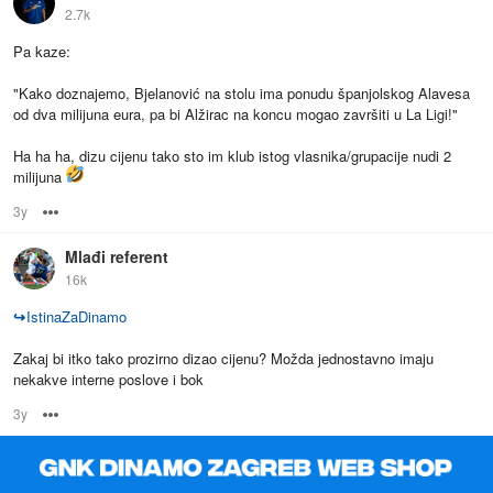
2.7k
Pa kaze:
"Kako doznajemo, Bjelanović na stolu ima ponudu španjolskog Alavesa
od dva milijuna eura, pa bi Alžirac na koncu mogao završiti u La Ligi!"
Ha ha ha, dizu cijenu tako sto im klub istog vlasnika/grupacije nudi 2
milijuna
3y
Options
Mlađi referent
16k
↪
IstinaZaDinamo
Zakaj bi itko tako prozirno dizao cijenu? Možda jednostavno imaju
nekakve interne poslove i bok
3y
Options