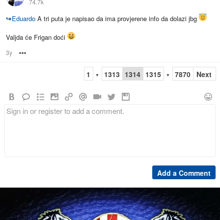
74.7k
↪
Eduardo
A tri puta je napisao da ima provjerene info da dolazi jbg
Valjda će Frigan doći
3y
Options
1
1313
1314
1315
7870
Next
▼
▼
Add a Comment