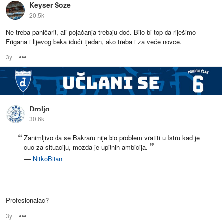
Keyser Soze
20.5k
Ne treba paničarit, ali pojačanja trebaju doć. Bilo bi top da riješimo
Frigana i lijevog beka idući tjedan, ako treba i za veće novce.
3y
Options
Droljo
30.6k
Zanimljivo da se Bakraru nije bio problem vratiti u Istru kad je
cuo za situaciju, mozda je upitnih ambicija.
—
NitkoBitan
Profesionalac?
3y
Options