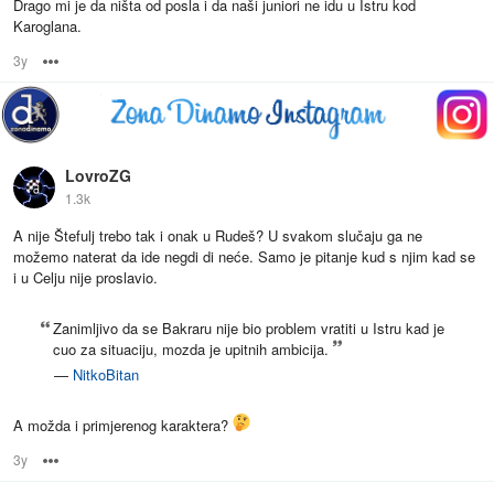
Drago mi je da ništa od posla i da naši juniori ne idu u Istru kod
Karoglana.
3y
Options
LovroZG
1.3k
A nije Štefulj trebo tak i onak u Rudeš? U svakom slučaju ga ne
možemo naterat da ide negdi di neće. Samo je pitanje kud s njim kad se
i u Celju nije proslavio.
Zanimljivo da se Bakraru nije bio problem vratiti u Istru kad je
cuo za situaciju, mozda je upitnih ambicija.
—
NitkoBitan
A možda i primjerenog karaktera?
3y
Options