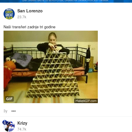
San Lorenzo
23.7k
Naši transferi zadnje tri godine
GIF
3y
Options
Krizy
74.7k