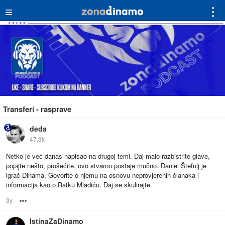
≡
⋮
Transferi - rasprave
deda
47.3k
Netko je već danas napisao na drugoj temi. Daj malo razbistrite glave,
popijte nešto, prošećite, ovo stvarno postaje mučno. Daniel Štefulj je
igrač Dinama. Govorite o njemu na osnovu neprovjerenih članaka i
informacija kao o Ratku Mladiću. Daj se skulirajte.
3y
Options
IstinaZaDinamo