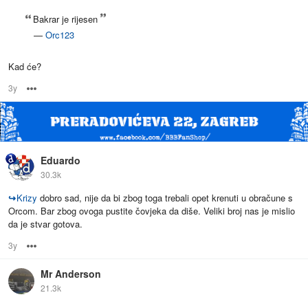
Bakrar je rijesen
—
Orc123
Kad će?
3y
Options
Eduardo
30.3k
↪
Krizy
dobro sad, nije da bi zbog toga trebali opet krenuti u obračune s
Orcom. Bar zbog ovoga pustite čovjeka da diše. Veliki broj nas je mislio
da je stvar gotova.
3y
Options
Mr Anderson
21.3k