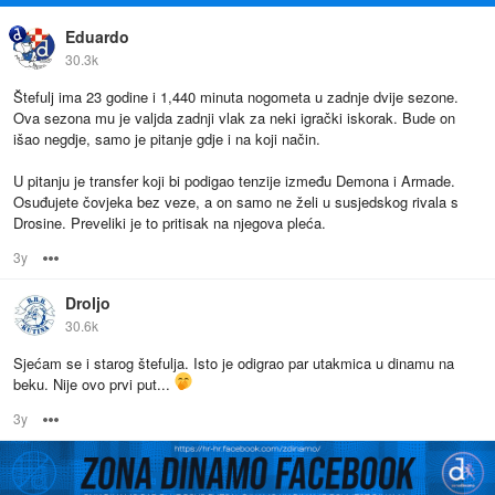
Eduardo
30.3k
Štefulj ima 23 godine i 1,440 minuta nogometa u zadnje dvije sezone.
Ova sezona mu je valjda zadnji vlak za neki igrački iskorak. Bude on
išao negdje, samo je pitanje gdje i na koji način.
U pitanju je transfer koji bi podigao tenzije između Demona i Armade.
Osuđujete čovjeka bez veze, a on samo ne želi u susjedskog rivala s
Drosine. Preveliki je to pritisak na njegova pleća.
3y
Options
Droljo
30.6k
Sjećam se i starog štefulja. Isto je odigrao par utakmica u dinamu na
beku. Nije ovo prvi put...
3y
Options