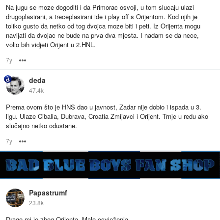
Na jugu se moze dogoditi i da Primorac osvoji, u tom slucaju ulazi
drugoplasirani, a treceplasirani ide i play off s Orijentom. Kod njih je
toliko gusto da netko od tog dvojca moze biti i peti. Iz Orijenta mogu
navijati da dvojac ne bude na prva dva mjesta. I nadam se da nece,
volio bih vidjeti Orijent u 2.HNL.
7y
Options
deda
47.4k
Prema ovom što je HNS dao u javnost, Zadar nije dobio i ispada u 3.
ligu. Ulaze Cibalia, Dubrava, Croatia Zmijavci i Orijent. Trnje u redu ako
slučajno netko odustane.
7y
Options
Papastrumf
23.8k
Drago mi je zbog Orijenta. Malo osvježenja.