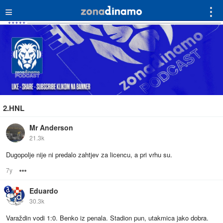
≡
⋮
2.HNL
Mr Anderson
21.3k
Dugopolje nije ni predalo zahtjev za licencu, a pri vrhu su.
7y
Options
Eduardo
30.3k
Varaždin vodi 1:0. Benko iz penala. Stadion pun, utakmica jako dobra.