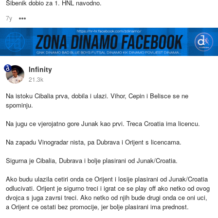
Šibenik dobio za 1. HNL navodno.
7y
Options
Infinity
21.3k
Na istoku Cibalia prva, dobila i ulazi. Vihor, Cepin i Belisce se ne
spominju.
Na jugu ce vjerojatno gore Junak kao prvi. Treca Croatia ima licencu.
Na zapadu Vinogradar nista, pa Dubrava i Orijent s licencama.
Sigurna je Cibalia, Dubrava i bolje plasirani od Junak/Croatia.
Ako budu ulazila cetiri onda ce Orijent i losije plasirani od Junak/Croatia
odlucivati. Orijent je sigurno treci i igrat ce se play off ako netko od ovog
dvojca s juga zavrsi treci. Ako netko od njih bude drugi onda ce oni uci,
a Orijent ce ostati bez promocije, jer bolje plasirani ima prednost.