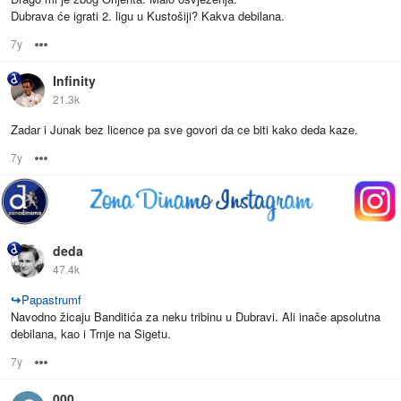
Dubrava će igrati 2. ligu u Kustošiji? Kakva debilana.
7y
Options
Infinity
21.3k
Zadar i Junak bez licence pa sve govori da ce biti kako deda kaze.
7y
Options
deda
47.4k
↪
Papastrumf
Navodno žicaju Banditića za neku tribinu u Dubravi. Ali inače apsolutna
debilana, kao i Trnje na Sigetu.
7y
Options
000