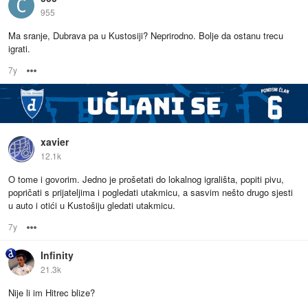
955
Ma sranje, Dubrava pa u Kustosiji? Neprirodno. Bolje da ostanu trecu
igrati.
7y
Options
xavier
12.1k
O tome i govorim. Jedno je prošetati do lokalnog igrališta, popiti pivu,
popričati s prijateljima i pogledati utakmicu, a sasvim nešto drugo sjesti
u auto i otići u Kustošiju gledati utakmicu.
7y
Options
Infinity
21.3k
Nije li im Hitrec blize?