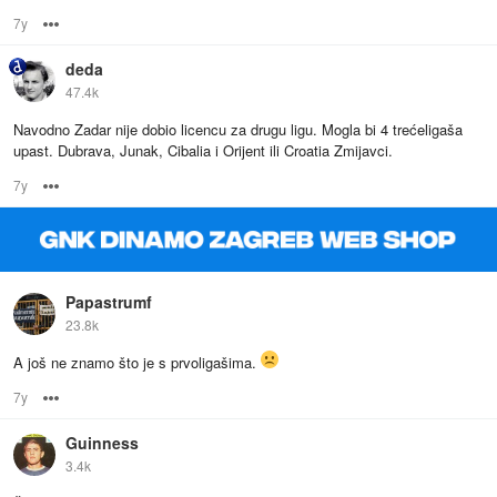
7y
Options
deda
47.4k
Navodno Zadar nije dobio licencu za drugu ligu. Mogla bi 4 trećeligaša
upast. Dubrava, Junak, Cibalia i Orijent ili Croatia Zmijavci.
7y
Options
Papastrumf
23.8k
A još ne znamo što je s prvoligašima.
7y
Options
Guinness
3.4k