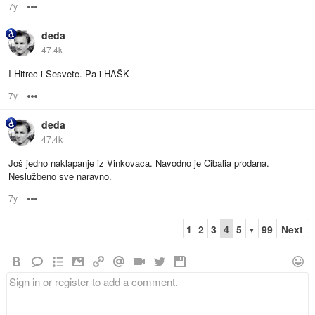
7y
Options
deda
47.4k
I Hitrec i Sesvete. Pa i HAŠK
7y
Options
deda
47.4k
Još jedno naklapanje iz Vinkovaca. Navodno je Cibalia prodana.
Neslužbeno sve naravno.
7y
Options
1
2
3
4
5
99
Next
▼