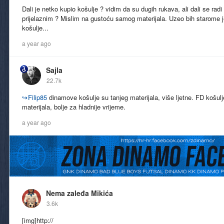
Dali je netko kupio košulje ? vidim da su dugih rukava, ali dali se radi
prijelaznim ? Mislim na gustoću samog materijala. Uzeo bih starome j
košulje...
a year ago
Sajla
22.7k
↪
Filip85
dinamove košulje su tanjeg materijala, više ljetne. FD košul
materijala, bolje za hladnije vrijeme.
a year ago
Nema zaleđa Mikića
3.6k
[img]http://