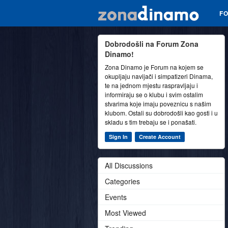
F
Dobrodošli na Forum Zona
Dinamo!
Zona Dinamo je Forum na kojem se
okupljaju navijači i simpatizeri Dinama,
te na jednom mjestu raspravljaju i
informiraju se o klubu i svim ostalim
stvarima koje imaju poveznicu s našim
klubom. Ostali su dobrodošli kao gosti i u
skladu s tim trebaju se i ponašati.
Sign In
Create Account
All Discussions
Categories
Events
Most Viewed