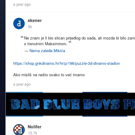
a year ago
skener
9k
Ne znam je li bio slican prijedlog do sada, ali mozda bi bilo zani
s trenutnim Maksimirom.
—
Nema zaleđa Mikića
https://shop.gnkdinamo.hr/hr/p/196/puzzle-3d-dinamo-stadion
Ako misliš na nešto ovako to već imamo
a year ago
Nolifer
15.7k