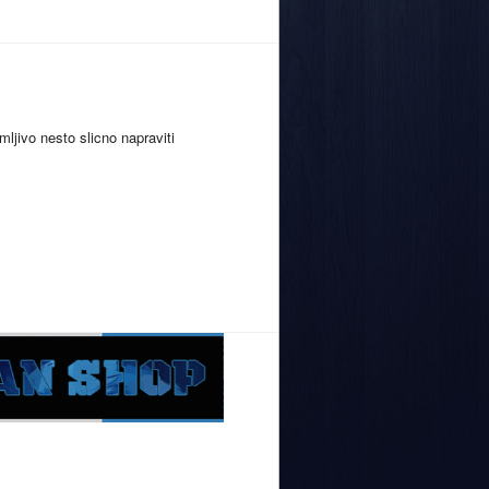
mljivo nesto slicno napraviti