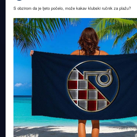
S obzirom da je ljeto počelo, može kakav klubski ručnik za plažu?