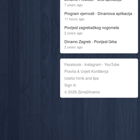
7 years ago
Program vjernosti - Dinamova aplikacija
11 hours ago
Povijest zagrebačkog nogometa
2 years ago
Dinamo Zagreb - Povijest Grba
2 years ago
Facebook - Instagram - YouTube
Pravila & Uvjeti Korištenja
Useful hints and tips
Sign In
© 2026 ZonaDinamo