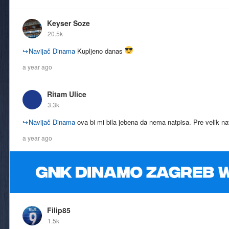
Keyser Soze
20.5k
↪
Navijač Dinama
Kupljeno danas
a year ago
Ritam Ulice
3.3k
↪
Navijač Dinama
ova bi mi bila jebena da nema natpisa. Pre velik na
a year ago
Filip85
1.5k