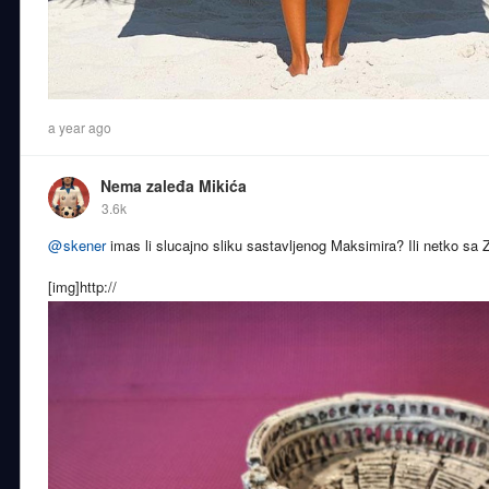
a year ago
Nema zaleđa Mikića
3.6k
@
skener
imas li slucajno sliku sastavljenog Maksimira? Ili netko sa 
[img]http://