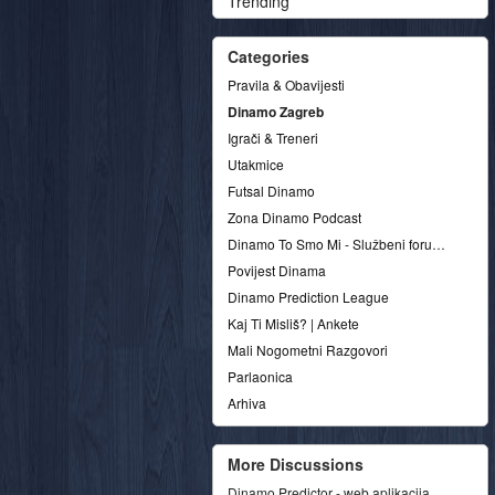
Trending
Categories
Pravila & Obavijesti
Dinamo Zagreb
Igrači & Treneri
Utakmice
Futsal Dinamo
Zona Dinamo Podcast
Dinamo To Smo Mi - Službeni forum udruge
Povijest Dinama
Dinamo Prediction League
Kaj Ti Misliš? | Ankete
Mali Nogometni Razgovori
Parlaonica
Arhiva
More Discussions
Dinamo Predictor - web aplikacija