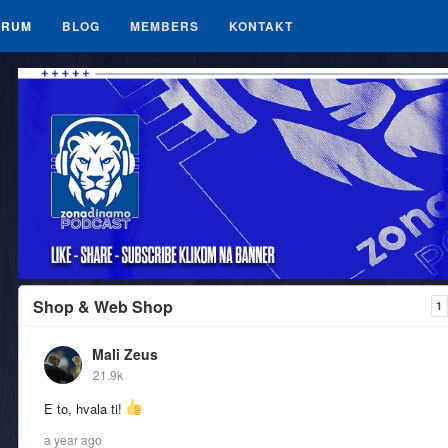
ORUM
BLOG
MEMBERS
KONTAKT
Shop & Web Shop
1
Mali Zeus
21.9k
E to, hvala ti!
a year ago