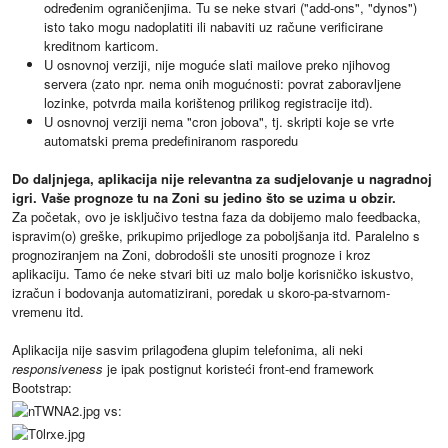
određenim ograničenjima. Tu se neke stvari ("add-ons", "dynos")
isto tako mogu nadoplatiti ili nabaviti uz račune verificirane
kreditnom karticom.
U osnovnoj verziji, nije moguće slati mailove preko njihovog
servera (zato npr. nema onih mogućnosti: povrat zaboravljene
lozinke, potvrda maila korištenog prilikog registracije itd).
U osnovnoj verziji nema "cron jobova", tj. skripti koje se vrte
automatski prema predefiniranom rasporedu
Do daljnjega, aplikacija nije relevantna za sudjelovanje u nagradnoj
igri. Vaše prognoze tu na Zoni su jedino što se uzima u obzir.
Za početak, ovo je isključivo testna faza da dobijemo malo feedbacka,
ispravim(o) greške, prikupimo prijedloge za poboljšanja itd. Paralelno s
prognoziranjem na Zoni, dobrodošli ste unositi prognoze i kroz
aplikaciju. Tamo će neke stvari biti uz malo bolje korisničko iskustvo,
izračun i bodovanja automatizirani, poredak u skoro-pa-stvarnom-
vremenu itd.
Aplikacija nije sasvim prilagođena glupim telefonima, ali neki
responsiveness
je ipak postignut koristeći front-end framework
Bootstrap:
vs: