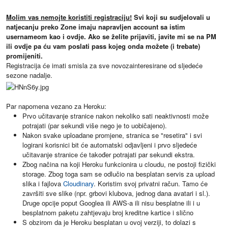
Molim vas nemojte koristiti registraciju!
Svi koji su sudjelovali u
natjecanju preko Zone imaju napravljen account sa istim
usernameom kao i ovdje. Ako se želite prijaviti, javite mi se na PM
ili ovdje pa ću vam poslati pass kojeg onda možete (i trebate)
promijeniti.
Registracija će imati smisla za sve novozainteresirane od sljedeće
sezone nadalje.
Par napomena vezano za Heroku:
Prvo učitavanje stranice nakon nekoliko sati neaktivnosti može
potrajati (par sekundi više nego je to uobičajeno).
Nakon svake uploadane promjene, stranica se "resetira" i svi
logirani korisnici bit će automatski odjavljeni i prvo sljedeće
učitavanje stranice će također potrajati par sekundi ekstra.
Zbog načina na koji Heroku funkcionira u cloudu, ne postoji fizički
storage. Zbog toga sam se odlučio na besplatan servis za upload
slika i fajlova
Cloudinary
. Koristim svoj privatni račun. Tamo će
završiti sve slike (npr. grbovi klubova, jednog dana avatari i sl.).
Druge opcije poput Googlea ili AWS-a ili nisu besplatne ili i u
besplatnom paketu zahtjevaju broj kreditne kartice i slično
S obzirom da je Heroku besplatan u ovoj verziji, to dolazi s