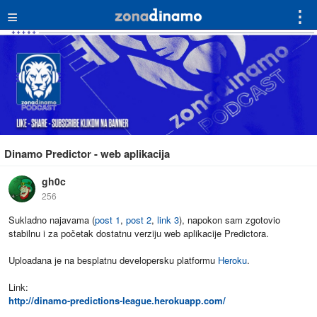
≡
⋮
Dinamo Predictor - web aplikacija
gh0c
256
Sukladno najavama (
post 1
,
post 2
,
link 3
), napokon sam zgotovio
stabilnu i za početak dostatnu verziju web aplikacije Predictora.
Uploadana je na besplatnu developersku platformu
Heroku
.
Link:
http://dinamo-predictions-league.herokuapp.com/