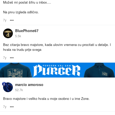
Možeš mi poslat šifru u inbox....
Na prvu izgleda odlično.
7y
Options
BluePhone67
5.5k
Bez citanja bravo majstore, kada ulovim vremena cu procitati u detalje. I
hvala na trudu prije svega
7y
Options
marcio amoroso
52.7k
Bravo majstore i veliko hvala u moje osobno i u ime Zone.
7y
Options