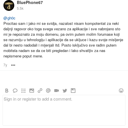
BluePhone67
5.5k
@
gh0c
Procitao sam i jako mi se svidja, nazalost nisam kompotentat za neki
daljnji ragovor oko toga svega vezano za aplikacije i sve nabrojano sto
mi je nepoznato za moju domenu, pa ovim putem molim forumase koji
se razumiju u tehnologiju i aplikacije da se ukljuce i kazu svoje misljenje
dal bi nesto nadodali i mijenjali itd. Posto isključivo sve radim putem
mobitela nadam se da ce biti pregledan i lako shvatljiv za nas
nepismene poput mene.
7y
Options