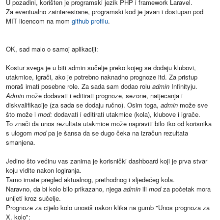
U pozadini, korišten je programski jezik PHP i framework Laravel.
Za eventualno zainteresirane, programski kod je javan i dostupan pod
MIT licencom na mom
github profilu
.
OK, sad malo o samoj aplikaciji:
Kostur svega je u biti admin sučelje preko kojeg se dodaju klubovi,
utakmice, igrači, ako je potrebno naknadno prognoze itd. Za pristup
moraš imati posebne role. Za sada sam dodao rolu
admin
Infinityju.
Admin
može dodavati i editirati prognoze, sezone, natjecanja i
diskvalifikacije (za sada se dodaju ručno). Osim toga,
admin
može sve
što može i
mod
: dodavati i editirati utakmice (kola), klubove i igrače.
To znači da unos rezultata utakmice može napraviti bilo tko od korisnika
s ulogom
mod
pa je šansa da se dugo čeka na izračun rezultata
smanjena.
Jedino što većinu vas zanima je korisnički dashboard koji je prva stvar
koju vidite nakon logiranja.
Tamo imate pregled aktualnog, prethodnog i sljedećeg kola.
Naravno, da bi kolo bilo prikazano, njega
admin
ili
mod
za početak mora
unijeti kroz sučelje.
Prognoze za cijelo kolo unosiš nakon klika na gumb "Unos prognoza za
X. kolo":