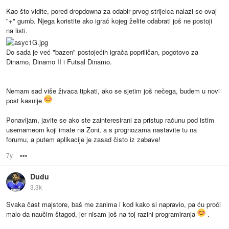
Kao što vidite, pored dropdowna za odabir prvog strijelca nalazi se ovaj
"+" gumb. Njega koristite ako igrač kojeg želite odabrati još ne postoji
na listi.
Do sada je već "bazen" postojećih igrača popriličan, pogotovo za
Dinamo, Dinamo II i Futsal Dinamo.
Nemam sad više živaca tipkati, ako se sjetim još nečega, budem u novi
post kasnije
Ponavljam, javite se ako ste zainteresirani za pristup računu pod istim
usernameom koji imate na Zoni, a s prognozama nastavite tu na
forumu, a putem aplikacije je zasad čisto iz zabave!
7y
Options
Dudu
3.3k
Svaka čast majstore, baš me zanima i kod kako si napravio, pa ću proći
malo da naučim štagod, jer nisam još na toj razini programiranja
.