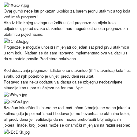
Ovaj gumb neće biti prikazan ukoliko za barem jednu utakmicu tog kola
već imaš prognozu!
Ako iz bilo kojeg razloga ne želiš unijeti prognoze za cijelo kolo
odjednom, pored svake utakmice imaš mogućnost unosa prognoze za
utakmicu pojedinačno:
Prognoze je moguće unositi i mijenjati do jedan sat pred prvu utakmicu
u tom kolu. Nadam se da sam ispravno implementirao ovu validaciju i
da su ostala pravila Predictora pokrivena.
Kod dodavanja prognoze, izlistane su utakmice (ili 1 utakmica) kola i uz
svaku od njih potrebno je unijeti predviđeni rezultat.
Postavio sam neku dodatnu validaciju da se izbjegnu nedozvoljene
situacije kao u par slučajeva na forumu. Npr:
!
Izračun iskorištenih jokera ne radi baš točno (zbrajaju se samo jokeri u
kolima gdje je poznat ishod i bodovanje, ne i eventualno aktualno kolo),
ali predviđena je i validacija da ne možeš prekoračiti broj odigranih
jokera. Inače, broj jokera može se dinamički mijenjani na razini sezone: