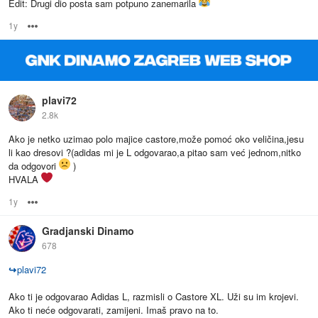
Edit: Drugi dio posta sam potpuno zanemarila
1y
Options
plavi72
2.8k
Ako je netko uzimao polo majice castore,može pomoć oko veličina,jesu
li kao dresovi ?(adidas mi je L odgovarao,a pitao sam već jednom,nitko
da odgovori
)
HVALA
1y
Options
Gradjanski Dinamo
678
↪
plavi72
Ako ti je odgovarao Adidas L, razmisli o Castore XL. Uži su im krojevi.
Ako ti neće odgovarati, zamijeni. Imaš pravo na to.