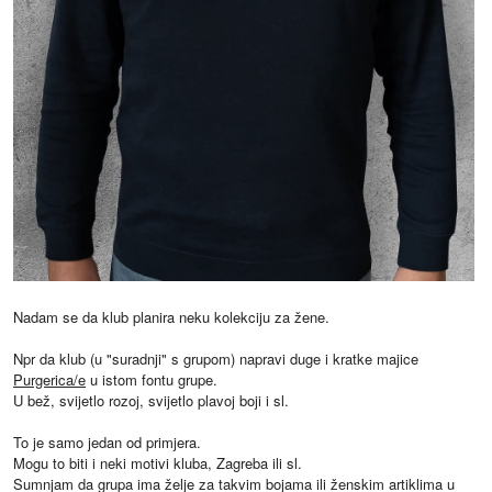
Nadam se da klub planira neku kolekciju za žene.
Npr da klub (u "suradnji" s grupom) napravi duge i kratke majice
Purgerica/e
u istom fontu grupe.
U bež, svijetlo rozoj, svijetlo plavoj boji i sl.
To je samo jedan od primjera.
Mogu to biti i neki motivi kluba, Zagreba ili sl.
Sumnjam da grupa ima želje za takvim bojama ili ženskim artiklima u