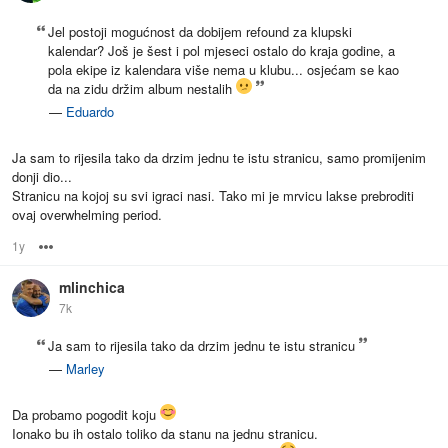
Jel postoji mogućnost da dobijem refound za klupski
kalendar? Još je šest i pol mjeseci ostalo do kraja godine, a
pola ekipe iz kalendara više nema u klubu... osjećam se kao
da na zidu držim album nestalih
—
Eduardo
Ja sam to rijesila tako da drzim jednu te istu stranicu, samo promijenim
donji dio...
Stranicu na kojoj su svi igraci nasi. Tako mi je mrvicu lakse prebroditi
ovaj overwhelming period.
1y
Options
mlinchica
7k
Ja sam to rijesila tako da drzim jednu te istu stranicu
—
Marley
Da probamo pogodit koju
Ionako bu ih ostalo toliko da stanu na jednu stranicu.