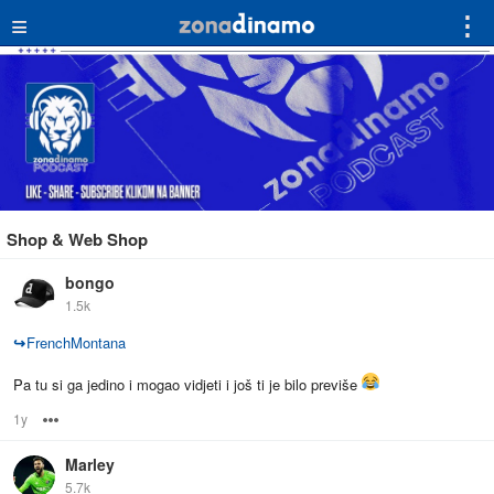
≡
⋮
Shop & Web Shop
bongo
1.5k
↪
FrenchMontana
Pa tu si ga jedino i mogao vidjeti i još ti je bilo previše
1y
Options
Marley
5.7k