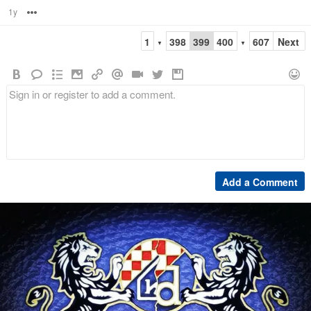
1y
Options
1
398
399
400
607
Next
▼
▼
Add a Comment