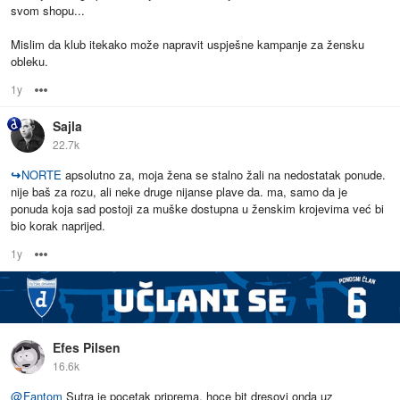
svom shopu...
Mislim da klub itekako može napravit uspješne kampanje za žensku
obleku.
1y
Options
Sajla
22.7k
↪
NORTE
apsolutno za, moja žena se stalno žali na nedostatak ponude.
nije baš za rozu, ali neke druge nijanse plave da. ma, samo da je
ponuda koja sad postoji za muške dostupna u ženskim krojevima već bi
bio korak naprijed.
1y
Options
Efes Pilsen
16.6k
@
Fantom
Sutra je pocetak priprema, hoce bit dresovi onda uz