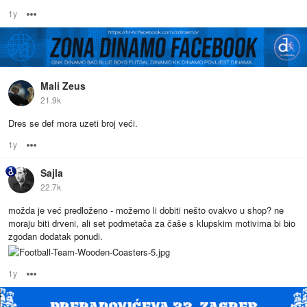
1y
Options
Mali Zeus
21.9k
Dres se def mora uzeti broj veći.
1y
Options
Sajla
22.7k
možda je već predloženo - možemo li dobiti nešto ovakvo u shop? ne
moraju biti drveni, ali set podmetača za čaše s klupskim motivima bi bio
zgodan dodatak ponudi.
1y
Options