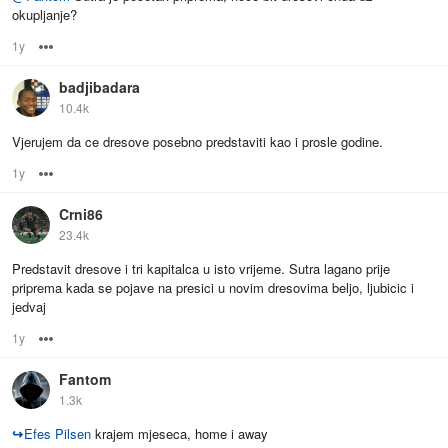
okupljanje?
1y
Options
badjibadara
10.4k
Vjerujem da ce dresove posebno predstaviti kao i prosle godine.
1y
Options
Crni86
23.4k
Predstavit dresove i tri kapitalca u isto vrijeme. Sutra lagano prije
priprema kada se pojave na presici u novim dresovima beljo, ljubicic i
jedvaj
1y
Options
Fantom
1.3k
↪
Efes Pilsen
krajem mjeseca, home i away