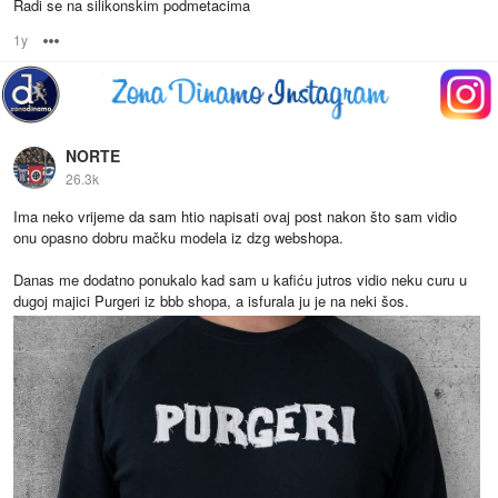
Radi se na silikonskim podmetacima
1y
Options
NORTE
26.3k
Ima neko vrijeme da sam htio napisati ovaj post nakon što sam vidio
onu opasno dobru mačku modela iz dzg webshopa.
Danas me dodatno ponukalo kad sam u kafiću jutros vidio neku curu u
dugoj majici Purgeri iz bbb shopa, a isfurala ju je na neki šos.