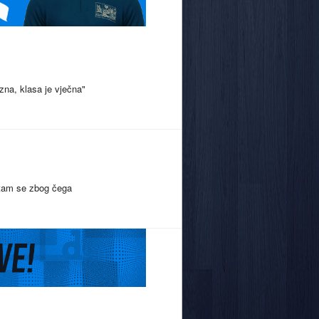
azna, klasa je vječna"
pitam se zbog čega