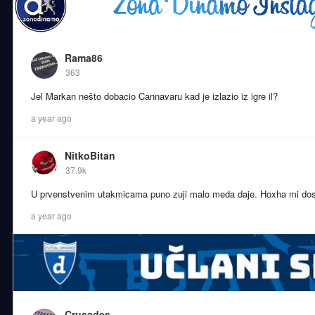
Rama86
363
Jel Markan nešto dobacio Cannavaru kad je izlazio iz igre il?
a year ago
NitkoBitan
37.9k
U prvenstvenim utakmicama puno zuji malo meda daje. Hoxha mi dosta 
a year ago
Crusades