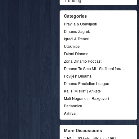
Trending
Categories
Pravila & Obavijesti
Dinamo Zagreb
Igrači & Treneri
Utakmice
Futsal Dinamo
Zona Dinamo Podcast
Dinamo To Smo Mi - Službeni forum udruge
Povijest Dinama
Dinamo Prediction League
Kaj Ti Misliš? | Ankete
Mali Nogometni Razgovori
Parlaonica
Arhiva
More Discussions
1.HNL - 02.kolo - NK Istra 1961 -