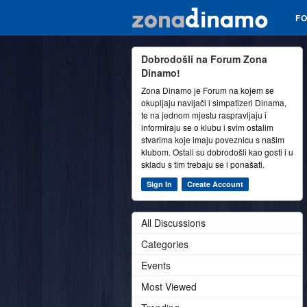
F
Dobrodošli na Forum Zona
Dinamo!
Zona Dinamo je Forum na kojem se
okupljaju navijači i simpatizeri Dinama,
te na jednom mjestu raspravljaju i
informiraju se o klubu i svim ostalim
stvarima koje imaju poveznicu s našim
klubom. Ostali su dobrodošli kao gosti i u
skladu s tim trebaju se i ponašati.
Sign In
Create Account
All Discussions
Categories
Events
Most Viewed