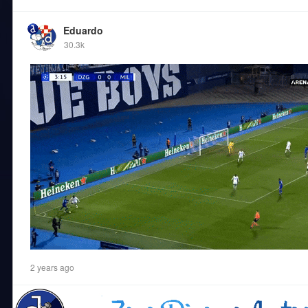
Eduardo
30.3k
2 years ago