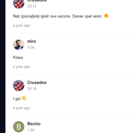
25.1k
Naš (po)najbolji igrač ove sezone. Danas opet asist.
a year ago
miro
9.5k
Klasa
a year ago
Crusades
25.1k
I gol
a year ago
Benito
1.5k