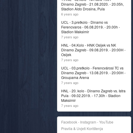
Dinamo Zagreb - 21.08.2020. - 20.05h,
Stadion Aldo Drosina, Pula
6 years ago
UCL - 3.pretkolo - Dinamo vs
Ferencvaros - 06.08.2019. - 20.00h -
Stadion Maksimir
7 years ago
HNL - 04.Kolo - HNK Osijek vs NK
Dinamo Zagreb - 09.08.2019. - 20:00H -
Osijek
7 years ago
UCL - 03.pretkolo - Ferencvárosi TC vs
Dinamo Zagreb - 13.08.2019. - 20:00H -
Groupama Arena
7 years ago
HNL - 20. kolo - Dinamo Zagreb vs. Istra
Pula - 09.02.2019. - 17.30h - Stadion
Maksimir
7 years ago
Facebook - Instagram - YouTube
Pravila & Uvjeti Korištenja