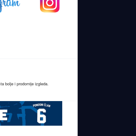
bolje i prodornije izgleda.