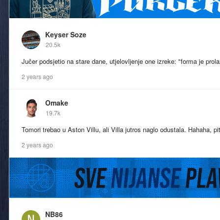
Keyser Soze
20.5k
Jučer podsjetio na stare dane, utjelovljenje one izreke: "forma je prol
2 years ago
Omake
19.7k
Tomori trebao u Aston Villu, ali Villa jutros naglo odustala. Hahaha, 
2 years ago
NB86