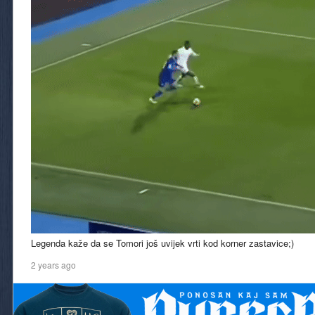
Legenda kaže da se Tomori još uvijek vrti kod korner zastavice;)
2 years ago