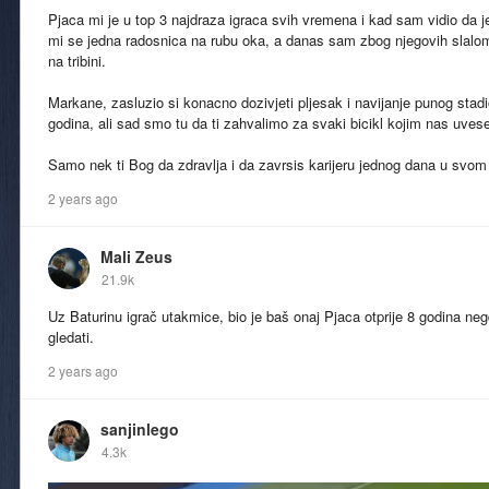
Pjaca mi je u top 3 najdraza igraca svih vremena i kad sam vidio da 
mi se jedna radosnica na rubu oka, a danas sam zbog njegovih slalom
na tribini.
Markane, zasluzio si konacno dozivjeti pljesak i navijanje punog stadi
godina, ali sad smo tu da ti zahvalimo za svaki bicikl kojim nas uvese
Samo nek ti Bog da zdravlja i da zavrsis karijeru jednog dana u svom
2 years ago
Mali Zeus
21.9k
Uz Baturinu igrač utakmice, bio je baš onaj Pjaca otprije 8 godina negd
gledati.
2 years ago
sanjinlego
4.3k