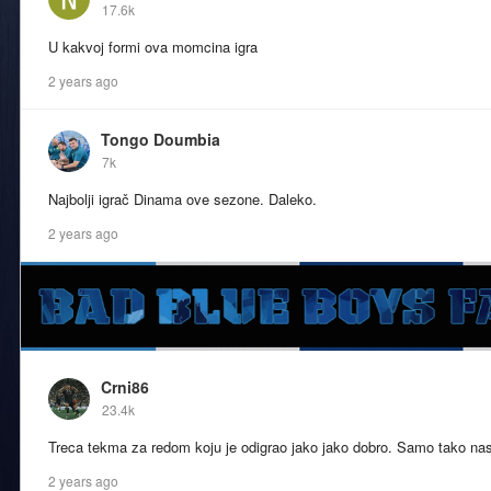
17.6k
U kakvoj formi ova momcina igra
2 years ago
Tongo Doumbia
7k
Najbolji igrač Dinama ove sezone. Daleko.
2 years ago
Crni86
23.4k
Treca tekma za redom koju je odigrao jako jako dobro. Samo tako na
2 years ago