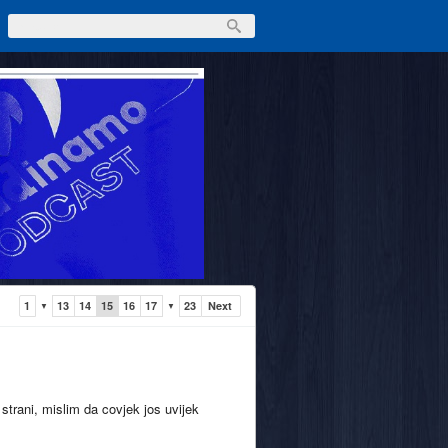
1
13
14
15
16
17
23
Next
▼
▼
trani, mislim da covjek jos uvijek