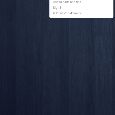
Useful hints and tips
Sign In
© 2026 ZonaDinamo