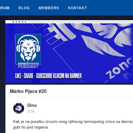
ORUM
BLOG
MEMBERS
KONTAKT
Marko Pjaca #20
Dino
5.7k
Kak je na pocetku izvozio onog njihovog tamnoputog crnca na desnoj s
gubi tlo pod nogama.