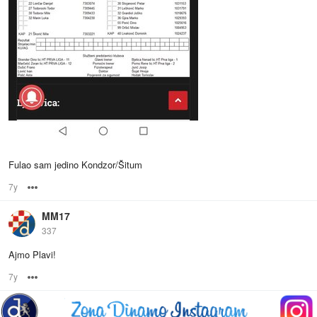
Fulao sam jedino Kondzor/Šitum
7y
Options
MM17
337
Ajmo Plavi!
7y
Options