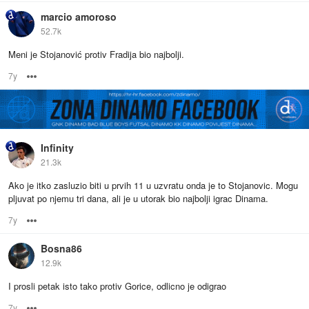
marcio amoroso
52.7k
Meni je Stojanović protiv Fradija bio najbolji.
7y
Options
Infinity
21.3k
Ako je itko zasluzio biti u prvih 11 u uzvratu onda je to Stojanovic. Mogu
pljuvat po njemu tri dana, ali je u utorak bio najbolji igrac Dinama.
7y
Options
Bosna86
12.9k
I prosli petak isto tako protiv Gorice, odlicno je odigrao
7y
Options