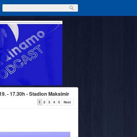
19. - 17.30h - Stadion Maksimir
1
2
3
4
5
Next