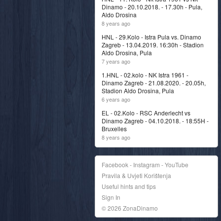
Dinamo - 20.10.2018. - 17.30h - Pula,
Aldo Drosina
8 years ago
HNL - 29.Kolo - Istra Pula vs. Dinamo
Zagreb - 13.04.2019. 16:30h - Stadion
Aldo Drosina, Pula
7 years ago
1.HNL - 02.kolo - NK Istra 1961 -
Dinamo Zagreb - 21.08.2020. - 20.05h,
Stadion Aldo Drosina, Pula
6 years ago
EL - 02.Kolo - RSC Anderlecht vs
Dinamo Zagreb - 04.10.2018. - 18:55H -
Bruxelles
8 years ago
Facebook - Instagram - YouTube
Pravila & Uvjeti Korištenja
Useful hints and tips
Sign In
© 2026 ZonaDinamo