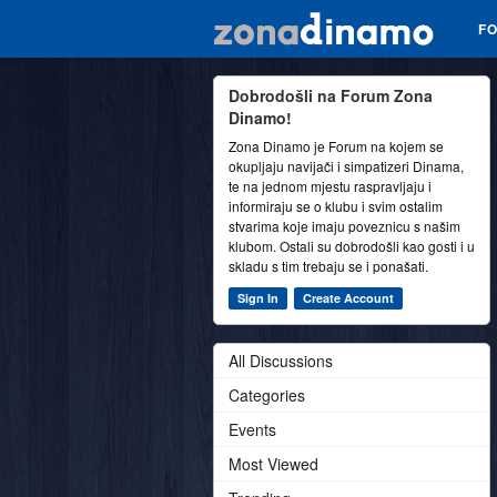
F
Dobrodošli na Forum Zona
Dinamo!
Zona Dinamo je Forum na kojem se
okupljaju navijači i simpatizeri Dinama,
te na jednom mjestu raspravljaju i
informiraju se o klubu i svim ostalim
stvarima koje imaju poveznicu s našim
klubom. Ostali su dobrodošli kao gosti i u
skladu s tim trebaju se i ponašati.
Sign In
Create Account
All Discussions
Categories
Events
Most Viewed