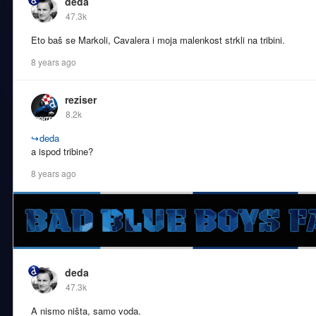
deda
47.3k
Eto baš se Markoli, Cavalera i moja malenkost strkli na tribini.
8 years ago
reziser
8.2k
↪
deda
a ispod tribine?
8 years ago
deda
47.3k
A nismo ništa, samo voda.