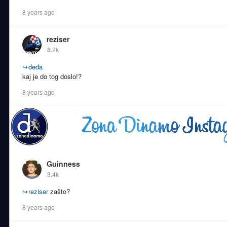
8 years ago
reziser
8.2k
↪
deda
kaj je do tog doslo!?
8 years ago
Guinness
3.4k
↪
reziser
zašto?
8 years ago