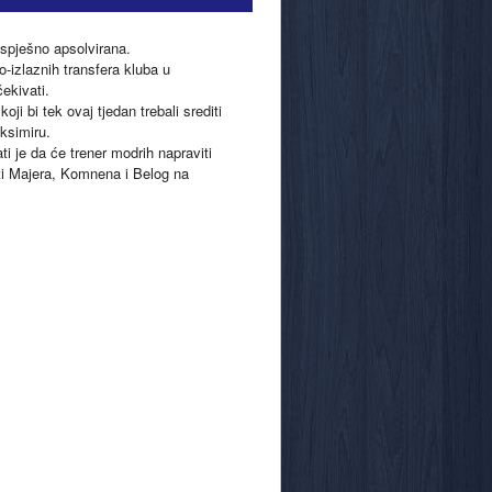
spješno apsolvirana.
o-izlaznih transfera kluba u
ekivati.
ji bi tek ovaj tjedan trebali srediti
aksimiru.
 je da će trener modrih napraviti
ti Majera, Komnena i Belog na