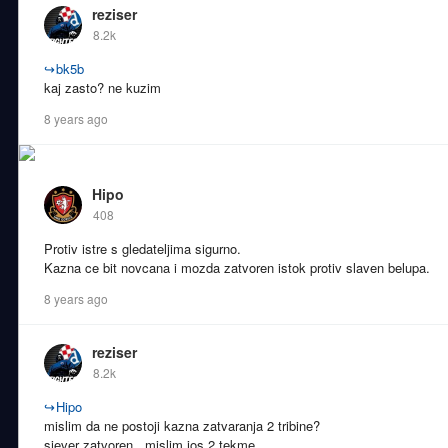
reziser
8.2k
↪
bk5b
kaj zasto? ne kuzim
8 years ago
Hipo
408
Protiv istre s gledateljima sigurno.
Kazna ce bit novcana i mozda zatvoren istok protiv slaven belupa.
8 years ago
reziser
8.2k
↪
Hipo
mislim da ne postoji kazna zatvaranja 2 tribine?
sjever zatvoren...mislim jos 2 tekme....