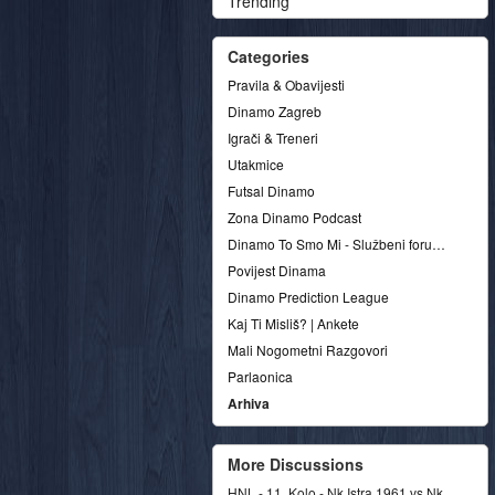
Trending
Categories
Pravila & Obavijesti
Dinamo Zagreb
Igrači & Treneri
Utakmice
Futsal Dinamo
Zona Dinamo Podcast
Dinamo To Smo Mi - Službeni forum udruge
Povijest Dinama
Dinamo Prediction League
Kaj Ti Misliš? | Ankete
Mali Nogometni Razgovori
Parlaonica
Arhiva
More Discussions
HNL - 11. Kolo - Nk Istra 1961 vs Nk