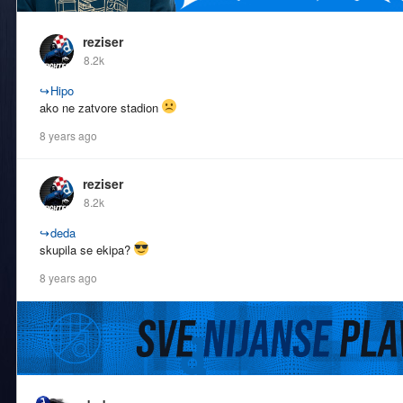
reziser
8.2k
↪
Hipo
ako ne zatvore stadion
8 years ago
reziser
8.2k
↪
deda
skupila se ekipa?
8 years ago