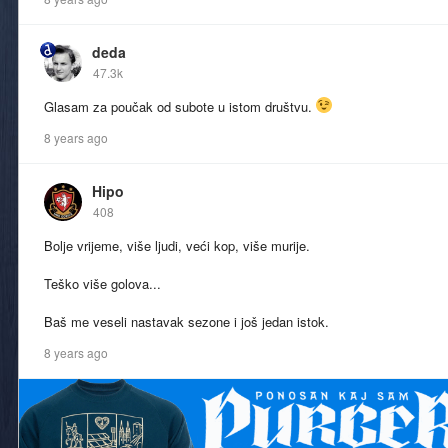
deda
47.3k
Glasam za poučak od subote u istom društvu.
8 years ago
Hipo
408
Bolje vrijeme, više ljudi, veći kop, više murije.
Teško više golova...
Baš me veseli nastavak sezone i još jedan istok.
8 years ago