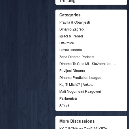
Trending
Categories
Pravila & Obavijesti
Dinamo Zagreb
Igrači & Treneri
Utakmice
Futsal Dinamo
Zona Dinamo Podcast
Dinamo To Smo Mi - Službeni forum udruge
Povijest Dinama
Dinamo Prediction League
Kaj Ti Misliš? | Ankete
Mali Nogometni Razgovori
Parlaonica
Arhiva
More Discussions
KK CIBONA na Zoni? ANKETA