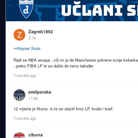
Zagreb1992
3.7k
↪
Keyser Soze
Radi se NBA eruopa ..cilj im je da Manchester pokrene svoje košarkaš
..preko FIBA LP bi se došlo do tamo također
7 months ago
emilperska
17.8k
12 mjesta je fiksno. 4 će se ulaziti kroz LP, kvale i koef.
7 months ago
cibona