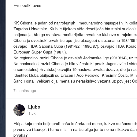
Evo kratki uvod:
KK Cibona je jedan od najtrofejnijih i međunarodno najuspješnijih koša
Zagreba i Hrvatske. Klub je tijekom više desetljeća bio stalni sudionik
natjecanja, što ga svrstava među rijetke hrvatske klubove s trajnim 
Cibona je dvostruki prvak Europe (EuroLeague) u sezonama 1984/85 i 
osvajač FIBA Saporta Cupa (1981/82 i 1986/87), osvajač FIBA Korać
European Super Cupa (1987.).
Na regionalnoj razini Cibona je osvajač Jadranske lige (2013/14), uz tr
Na nacionalnoj razini Cibona je bila višestruki prvak Jugoslavije i viš
u samostalnoj Hrvatskoj osvojila 19 naslova prvaka države, što je nac
Identitet kluba obilježili su Dražen i Aco Petrović, Krešimir Ćosić, M
Šarić i ostali velikani čija imena su neraskidivo vezana uz povijest 
7 months ago
Ljubo
1.5k
Ekipa koja malo bolje prati našu košarku od mene, kakve su šanse d
prvenstvu i Europi, i tu ne mislim na Euroligu jer to nema nikakve ša
prvaka?