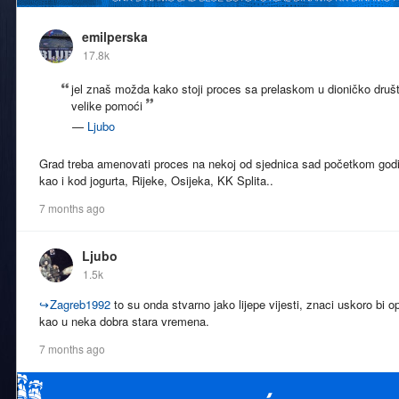
emilperska
17.8k
jel znaš možda kako stoji proces sa prelaskom u dioničko društ
velike pomoći
—
Ljubo
Grad treba amenovati proces na nekoj od sjednica sad početkom godi
kao i kod jogurta, Rijeke, Osijeka, KK Splita..
7 months ago
Ljubo
1.5k
↪
Zagreb1992
to su onda stvarno jako lijepe vijesti, znaci uskoro bi
kao u neka dobra stara vremena.
7 months ago