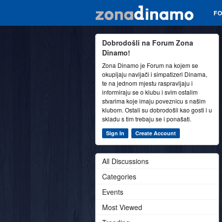
F
Dobrodošli na Forum Zona
Dinamo!
Zona Dinamo je Forum na kojem se
okupljaju navijači i simpatizeri Dinama,
te na jednom mjestu raspravljaju i
informiraju se o klubu i svim ostalim
stvarima koje imaju poveznicu s našim
klubom. Ostali su dobrodošli kao gosti i u
skladu s tim trebaju se i ponašati.
Sign In
Create Account
All Discussions
Categories
Events
Most Viewed