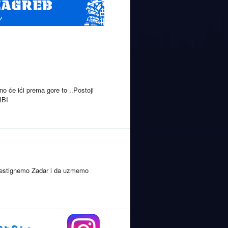
o će ići prema gore to ..Postoji
IBI
 prestignemo Zadar i da uzmemo