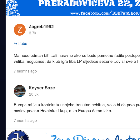
Zagreb1992
3.7k
↪
Ljubo
Ma neće odmah biti ..ali naravno ako se bude pametno radilo postepen
velika mogućnost da klub igra fiba LP sljedeće sezone ..ovisi sve o F
7 months ago
Keyser Soze
20.5k
Europa mi je u kontekstu uspjeha trenutno nebitna, volio bi da prvo
naslov prvaka Hrvatske i kup, a za Europu ćemo lako.
7 months ago