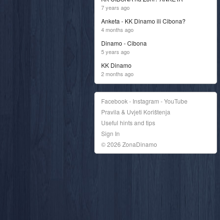
7 years ago
Anketa - KK Dinamo ili Cibona?
4 months ago
Dinamo - Cibona
5 years ago
KK Dinamo
2 months ago
Facebook - Instagram - YouTube
Pravila & Uvjeti Korištenja
Useful hints and tips
Sign In
© 2026 ZonaDinamo