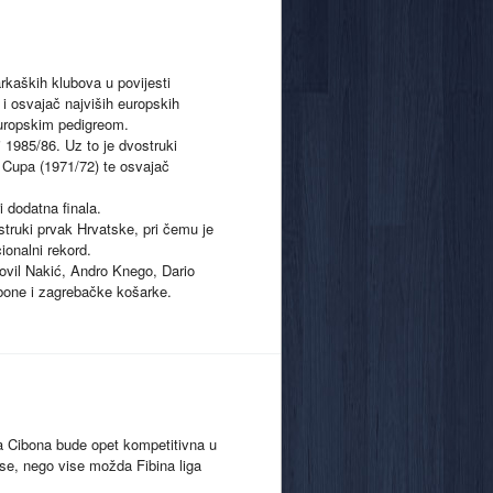
rkaških klubova u povijesti
 i osvajač najviših europskih
europskim pedigreom.
1985/86. Uz to je dvostruki
 Cupa (1971/72) te osvajač
i dodatna finala.
estruki prvak Hrvatske, pri čemu je
ionalni rekord.
ihovil Nakić, Andro Knego, Dario
Cibone i zagrebačke košarke.
a Cibona bude opet kompetitivna u
nse, nego vise možda Fibina liga