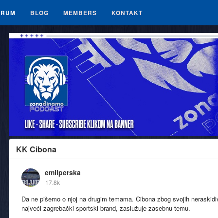
ORUM
BLOG
MEMBERS
KONTAKT
KK Cibona
emilperska
17.8k
Da ne pišemo o njoj na drugim temama. Cibona zbog svojih neraskidi
najveći zagrebački sportski brand, zaslužuje zasebnu temu.