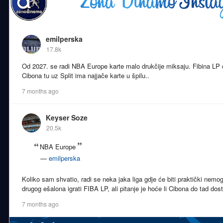
emilperska
17.8k
Od 2027. se radi NBA Europe karte malo drukčije miksaju. Fibina LP ć
Cibona tu uz Split ima najjače karte u špilu..
7 months ago
Keyser Soze
20.5k
NBA Europe
—
emilperska
Koliko sam shvatio, radi se neka jaka liga gdje će biti praktički nemog
drugog ešalona igrati FIBA LP, ali pitanje je hoće li Cibona do tad dosti
7 months ago