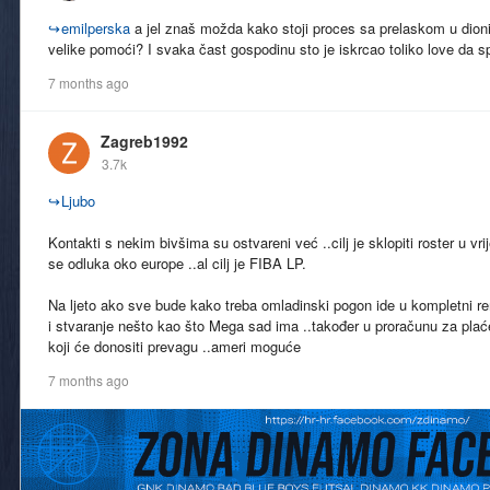
↪
emilperska
a jel znaš možda kako stoji proces sa prelaskom u dioni
velike pomoći? I svaka čast gospodinu sto je iskrcao toliko love da s
7 months ago
Zagreb1992
3.7k
↪
Ljubo
Kontakti s nekim bivšima su ostvareni već ..cilj je sklopiti roster u vr
se odluka oko europe ..al cilj je FIBA LP.
Na ljeto ako sve bude kako treba omladinski pogon ide u kompletni r
i stvaranje nešto kao što Mega sad ima ..također u proračunu za plaće 
koji će donositi prevagu ..ameri moguće
7 months ago