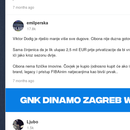
7 months ago
emilperska
17.8k
Viktor Dodig je riješio manje više sve dugove. Cibona nije duzna got
Sama činjenica da je lik ulupao 2,5 mil EUR prije privatizacije da bi v
ići jako kroz sezonu dvije.
Cibona nema fizičke imovine. Čovjek je kupio (odnosno kupit će ako i 
brand, legacy i pristup FIBAinim natjecanjima kao bivši prvak..
7 months ago
Ljubo
1.5k