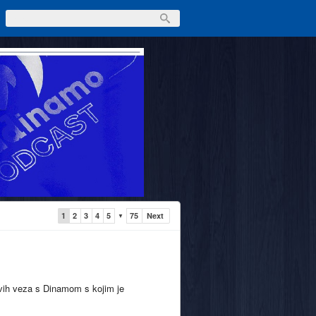
1
2
3
4
5
75
Next
▼
vih veza s Dinamom s kojim je