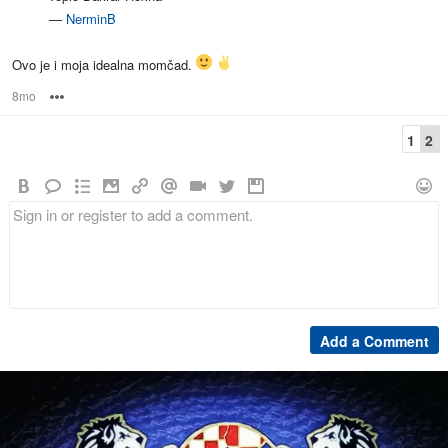
—
NerminB
Ovo je i moja idealna momčad.
8mo
Options
1
2
Add a Comment