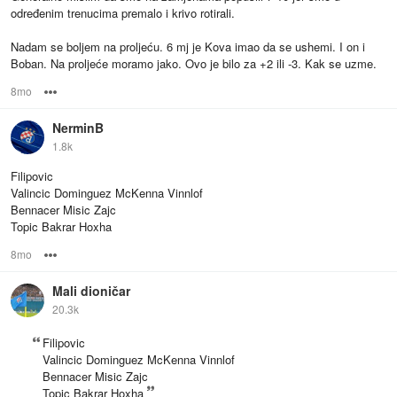
određenim trenucima premalo i krivo rotirali.
Nadam se boljem na proljeću. 6 mj je Kova imao da se ushemi. I on i
Boban. Na proljeće moramo jako. Ovo je bilo za +2 ili -3. Kak se uzme.
8mo
Options
NerminB
1.8k
Filipovic
Valincic Dominguez McKenna Vinnlof
Bennacer Misic Zajc
Topic Bakrar Hoxha
8mo
Options
Mali dioničar
20.3k
Filipovic
Valincic Dominguez McKenna Vinnlof
Bennacer Misic Zajc
Topic Bakrar Hoxha