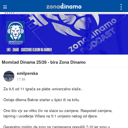
≡
⋮
Momčad Dinama 25/26 - bira Zona Dinamo
emilperska
17.8k
Za 9,5 od 11 igrača se plebs univerzalno slaže..
Ostaje dilema Bakrar starter u špici ili na krilu.
Ono što vjv se nitko živ ne slaze su zamjene. Raspored zamjena,
tajming i uvođenje Villara na 5:1 umjesto nekog od djece.
Generalno mislim da smo na zamjenama popušili 7-10 jer smo u