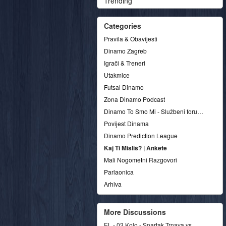
Trending
Categories
Pravila & Obavijesti
Dinamo Zagreb
Igrači & Treneri
Utakmice
Futsal Dinamo
Zona Dinamo Podcast
Dinamo To Smo Mi - Službeni forum udruge
Povijest Dinama
Dinamo Prediction League
Kaj Ti Misliš? | Ankete
Mali Nogometni Razgovori
Parlaonica
Arhiva
More Discussions
EL - 03.Kolo - Spartak Trnava vs.