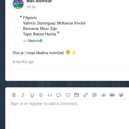
Mali dioničar
20.3k
Filipovic
Valincic Dominguez McKenna Vinnlof
Bennacer Misic Zajc
Topic Bakrar Hoxha
—
NerminB
Ovo je i moja idealna momčad.
8 months ago