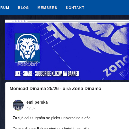
ORUM
BLOG
MEMBERS
KONTAKT
Momčad Dinama 25/26 - bira Zona Dinamo
emilperska
17.8k
Za 9,5 od 11 igrača se plebs univerzalno slaže..
Ostaje dilema Bakrar starter u špici ili na krilu.