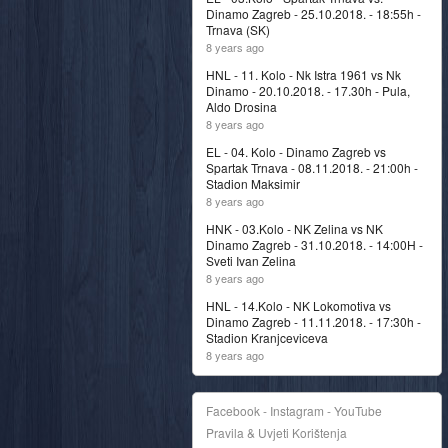
Dinamo Zagreb - 25.10.2018. - 18:55h -
Trnava (SK)
8 years ago
HNL - 11. Kolo - Nk Istra 1961 vs Nk
Dinamo - 20.10.2018. - 17.30h - Pula,
Aldo Drosina
8 years ago
EL - 04. Kolo - Dinamo Zagreb vs
Spartak Trnava - 08.11.2018. - 21:00h -
Stadion Maksimir
8 years ago
HNK - 03.Kolo - NK Zelina vs NK
Dinamo Zagreb - 31.10.2018. - 14:00H -
Sveti Ivan Zelina
8 years ago
HNL - 14.Kolo - NK Lokomotiva vs
Dinamo Zagreb - 11.11.2018. - 17:30h -
Stadion Kranjceviceva
8 years ago
Facebook - Instagram - YouTube
Pravila & Uvjeti Korištenja