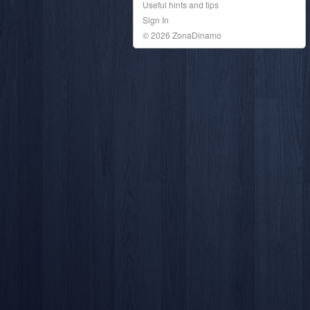
Useful hints and tips
Sign In
© 2026 ZonaDinamo