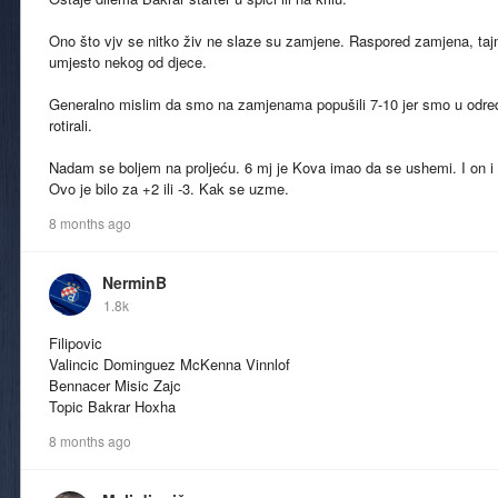
Ono što vjv se nitko živ ne slaze su zamjene. Raspored zamjena, tajm
umjesto nekog od djece.
Generalno mislim da smo na zamjenama popušili 7-10 jer smo u određ
rotirali.
Nadam se boljem na proljeću. 6 mj je Kova imao da se ushemi. I on 
Ovo je bilo za +2 ili -3. Kak se uzme.
8 months ago
NerminB
1.8k
Filipovic
Valincic Dominguez McKenna Vinnlof
Bennacer Misic Zajc
Topic Bakrar Hoxha
8 months ago