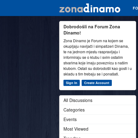
F
Dobrodošli na Forum Zona
Dinamo!
Zona Dinamo je Forum na kojem se
okupljaju navijači i simpatizeri Dinama,
te na jednom mjestu raspravljaju i
informiraju se o klubu i svim ostalim
stvarima koje imaju poveznicu s našim
klubom. Ostali su dobrodošli kao gosti i u
skladu s tim trebaju se i ponašati.
Sign In
Create Account
All Discussions
Categories
Events
Most Viewed