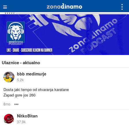
≡
⋮
Ulaznice - aktualno
bbb medimurje
5.2k
Dosta jaki tempo od otvaranja karatane
Zapad gore jos 260
8mo
Options
NitkoBitan
37.9k