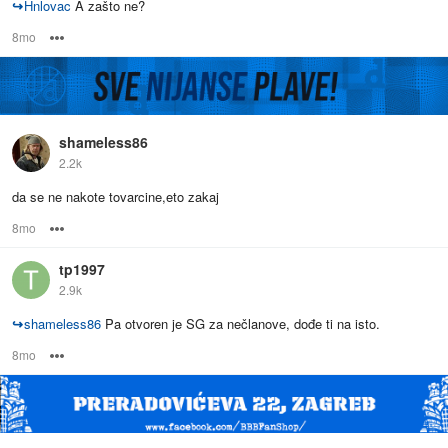
↪
Hnlovac
A zašto ne?
8mo
Options
shameless86
2.2k
da se ne nakote tovarcine,eto zakaj
8mo
Options
tp1997
2.9k
↪
shameless86
Pa otvoren je SG za nečlanove, dođe ti na isto.
8mo
Options