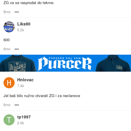
ZG ce se rasprodat do tekme.
8mo
Options
Liks90
5.2k
600
8mo
Options
Hnlovac
7.4k
Jel baš bilo nužno otvarati ZG i za neclanove
8mo
Options
tp1997
2.9k