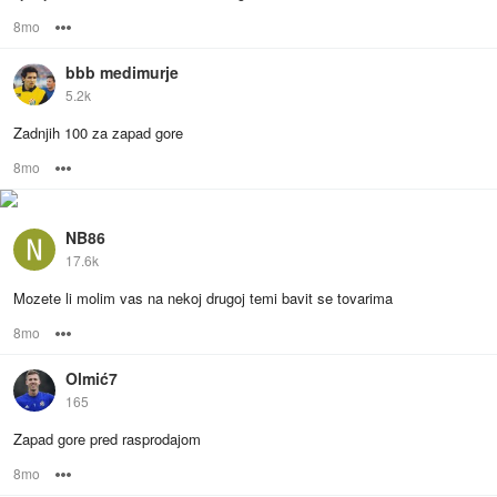
8mo
Options
bbb medimurje
5.2k
Zadnjih 100 za zapad gore
8mo
Options
NB86
17.6k
Mozete li molim vas na nekoj drugoj temi bavit se tovarima
8mo
Options
Olmić7
165
Zapad gore pred rasprodajom
8mo
Options