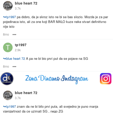
blue heart 72
3.7k
↪
tp1997
pa dobro, da je skroz isto ne bi se bas slozio. Mozda je za par
pojedinaca isto, ali za one koji BAR MALO kuze neke stvari definitivno
nije isto
8mo
Options
tp1997
2.9k
↪
blue heart 72
A pa ne bi bio prvi put da se pojave na SG
8mo
Options
blue heart 72
3.7k
↪
tp1997
znam da ne bi bilo prvi puta, ali svejedno je puno manja
vjerojartnost da ce uzimati SG , nego ZG