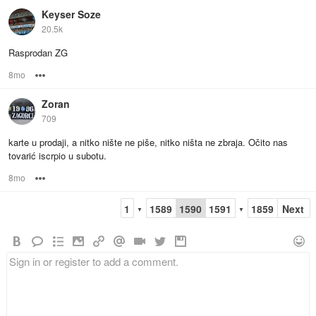
Keyser Soze
20.5k
Rasprodan ZG
8mo
Options
Zoran
709
karte u prodaji, a nitko nište ne piše, nitko ništa ne zbraja. Očito nas
tovarić iscrpio u subotu.
8mo
Options
1
1589
1590
1591
1859
Next
▼
▼