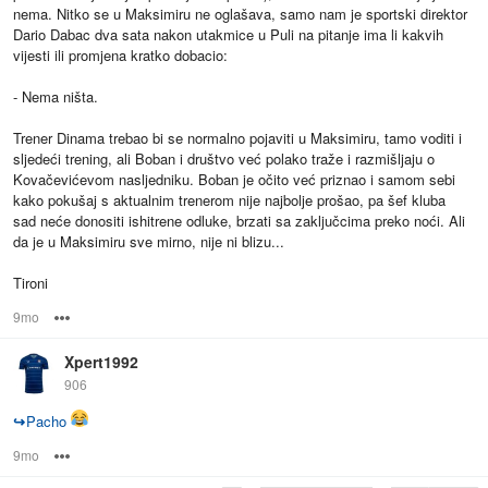
nema. Nitko se u Maksimiru ne oglašava, samo nam je sportski direktor
Dario Dabac dva sata nakon utakmice u Puli na pitanje ima li kakvih
vijesti ili promjena kratko dobacio:
- Nema ništa.
Trener Dinama trebao bi se normalno pojaviti u Maksimiru, tamo voditi i
sljedeći trening, ali Boban i društvo već polako traže i razmišljaju o
Kovačevićevom nasljedniku. Boban je očito već priznao i samom sebi
kako pokušaj s aktualnim trenerom nije najbolje prošao, pa šef kluba
sad neće donositi ishitrene odluke, brzati sa zaključcima preko noći. Ali
da je u Maksimiru sve mirno, nije ni blizu...
Tironi
9mo
Options
Xpert1992
906
↪
Pacho
9mo
Options