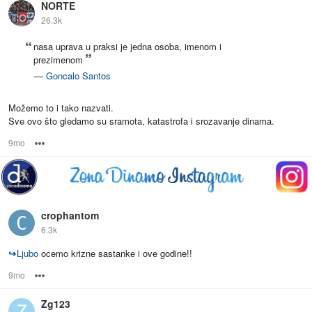
NORTE
26.3k
nasa uprava u praksi je jedna osoba, imenom i
prezimenom
—
Goncalo Santos
Možemo to i tako nazvati.
Sve ovo što gledamo su sramota, katastrofa i srozavanje dinama.
9mo
Options
crophantom
6.3k
↪
Ljubo
ocemo krizne sastanke i ove godine!!
9mo
Options
Zg123