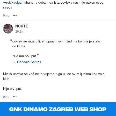
↪
rokikaciga
hahaha, a dobar.. da ista covjeka nasmije nakon ovog
svega
9mo
Options
NORTE
26.3k
covjek se ruga u lice i upravi i svim ljudima kojima je stalo
do kluba.
Nije mu prvi put
—
Goncalo Santos
Misliš uprava se već neko vrijeme ruga u lice svim ljudima koji vole
klub.
Nije prvi put.
9mo
Options