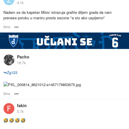
4.1k
Nadam se da kapetan Misic istrazuje grafite diljem grada da nam
prenese poruku u maniru prosle sezone "a sto ako uspijemo"
9mo
Options
Pacho
19.7k
↪
Zg123
9mo
Options
fakin
5.7k