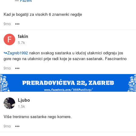
—
FazeN
Kad je bogatiji za visokih 6 znamenki negdje
9mo
Options
fakin
5.7k
↪
Zagreb1992
nakon svakog sastanka u idućoj utakmici odigraju jos
gore nego na utakmici prije radi koje je sazvan sastanak. Fascinantno
9mo
Options
Ljubo
1.5k
Više treniramo sastanke nego kornere.
9mo
Options