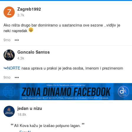
Zagreb1992
3.7k
Ako ništa drugo bar dominiramo u sastancima ove sezone ..vidljiv je
neki napredak
9mo
Options
Goncalo Santos
4.3k
↪
NORTE
nasa uprava u praksi je jedna osoba, imenom i prezimenom
9mo
Options
jedan u nizu
18.8k
Ali Kova kažu je izašao potpuno lagan.