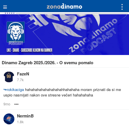
≡
⋮
Dinamo Zagreb 2025./2026. - O svemu pomalo
FazeN
7.7k
↪
rokikaciga
hahahahahahahahahahhahahaha moram priznati da si me
uspio nasmijati nakon ove stresne večeri hahahahaha
9mo
Options
NerminB
1.8k