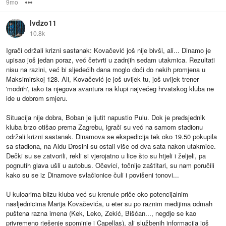
9mo
Options
Ivdzo11
10.8k
Igrači održali krizni sastanak: Kovačević još nije bivši, ali... Dinamo je
upisao još jedan poraz, već četvrti u zadnjih sedam utakmica. Rezultati
nisu na razini, već bi sljedećih dana moglo doći do nekih promjena u
Maksimirskoj 128. Ali, Kovačević je još uvijek tu, još uvijek trener
'modrih', iako ta njegova avantura na klupi najvećeg hrvatskog kluba ne
ide u dobrom smjeru.
Situacija nije dobra, Boban je ljutit napustio Pulu. Dok je predsjednik
kluba brzo otišao prema Zagrebu, igrači su već na samom stadionu
održali krizni sastanak. Dinamova se ekspedicija tek oko 19.50 pokupila
sa stadiona, na Aldu Drosini su ostali više od dva sata nakon utakmice.
Dečki su se zatvorili, rekli si vjerojatno u lice što su htjeli i željeli, pa
pognutih glava ušli u autobus. Očevici, točnije zaštitari, su nam poručili
kako su se iz Dinamove svlačionice čuli i povišeni tonovi...
U kuloarima blizu kluba već su krenule priče oko potencijalnim
nasljednicima Marija Kovačevića, u eter su po raznim medijima odmah
puštena razna imena (Kek, Leko, Zekić, Bišćan..., negdje se kao
privremeno rješenje spominje i Capellas), ali službenih informacija još