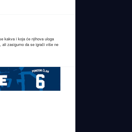
 se kakva i koja će njihova uloga
, ali zasigurno da se igrači više ne