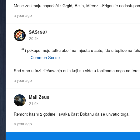
Mene zanimaju napadači : Grgić, Beljo, Mierez...Frigan je nedostupan
a year ago
SAS1987
20.4k
i pokupe moju tetku ako ima mjesta u autu, ide u toplice na rehab
—
Common Sense
Sad smo u fazi riješavanja onih koji su više u toplicama nego na ter
a year ago
Mali Zeus
21.9k
Remont kasni 2 godine i svaka čast Bobanu da se uhvatio toga.
a year ago