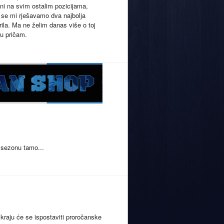
eni na svim ostalim pozicijama,
 se mi rješavamo dva najbolja
rila. Ma ne želim danas više o toj
mu pričam.
u sezonu tamo...
kraju će se ispostaviti proročanske