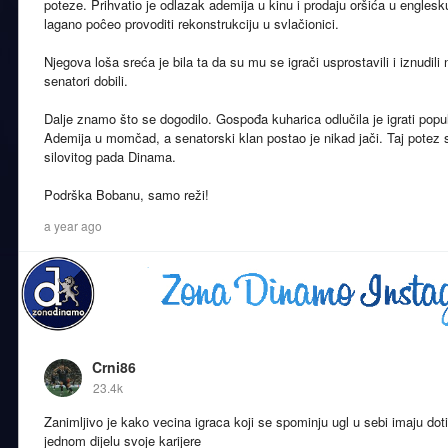
poteze. Prihvatio je odlazak ademija u kinu i prodaju oršića u engles
lagano poĉeo provoditi rekonstrukciju u svlačionici.
Njegova loša sreća je bila ta da su mu se igrači usprostavili i iznudil
senatori dobili.
Dalje znamo što se dogodilo. Gospođa kuharica odlučila je igrati populi
Ademija u momčad, a senatorski klan postao je nikad jači. Taj potez
silovitog pada Dinama.
Podrška Bobanu, samo reži!
a year ago
Crni86
23.4k
Zanimljivo je kako vecina igraca koji se spominju ugl u sebi imaju d
jednom dijelu svoje karijere