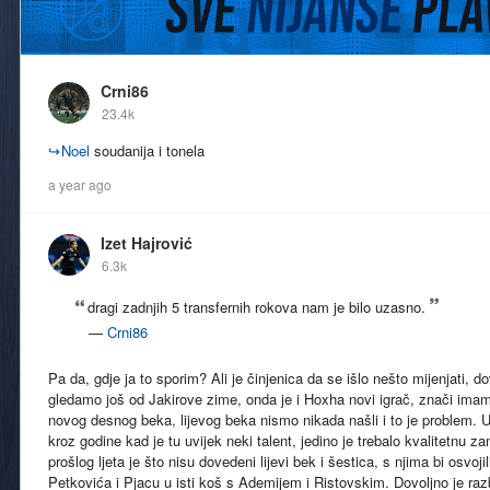
Crni86
23.4k
↪
Noel
soudanija i tonela
a year ago
Izet Hajrović
6.3k
dragi zadnjih 5 transfernih rokova nam je bilo uzasno.
—
Crni86
Pa da, gdje ja to sporim? Ali je činjenica da se išlo nešto mijenjati,
gledamo još od Jakirove zime, onda je i Hoxha novi igrač, znači ima
novog desnog beka, lijevog beka nismo nikada našli i to je problem. U
kroz godine kad je tu uvijek neki talent, jedino je trebalo kvalitetnu 
prošlog ljeta je što nisu dovedeni lijevi bek i šestica, s njima bi osvoj
Petkovića i Pjacu u isti koš s Ademijem i Ristovskim. Dovoljno je ra