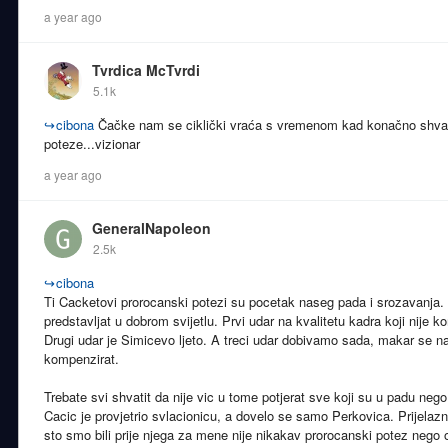
a year ago
Tvrdica McTvrdi
5.1k
↪
cibona
Čačke nam se ciklički vraća s vremenom kad konačno shva
poteze...vizionar
a year ago
GeneralNapoleon
2.5k
↪
cibona
Ti Cacketovi prorocanski potezi su pocetak naseg pada i srozavanja.
predstavljat u dobrom svijetlu. Prvi udar na kvalitetu kadra koji nij
Drugi udar je Simicevo ljeto. A treci udar dobivamo sada, makar se 
kompenzirat.
Trebate svi shvatit da nije vic u tome potjerat sve koji su u padu nego 
Cacic je provjetrio svlacionicu, a dovelo se samo Perkovica. Prijelazni
sto smo bili prije njega za mene nije nikakav prorocanski potez nego ob