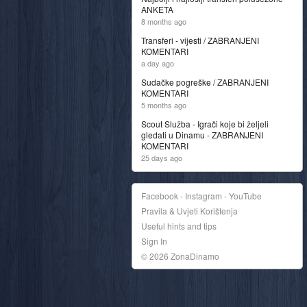
ANKETA
8 months ago
Transferi - vijesti / ZABRANJENI
KOMENTARI
a day ago
Sudačke pogreške / ZABRANJENI
KOMENTARI
5 months ago
Scout Služba - Igrači koje bi željeli
gledati u Dinamu - ZABRANJENI
KOMENTARI
25 days ago
Facebook - Instagram - YouTube
Pravila & Uvjeti Korištenja
Useful hints and tips
Sign In
© 2026 ZonaDinamo