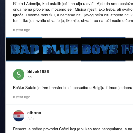
Rileta i Ademija, kod ostalih još ima ulja u svići. Ajde da smo poslož
onda nema problema, možemo se i Mišića riješiti ako treba, ali ovako
igrača u ovome trenutku, a nemamo niti lijevog beka niti stopera niti k
temi, tko je shvatio shvatio je, tko nije, shvatit će na teži način o če
a year ago
Silvek1986
92
Boško Šutalo je free transfer bio ili posudba u Belgiju ? Imao je dobr
a year ago
cibona
8.3k
Remont je počeo provoditi Čačić koji je vukao tada nepopularne, a na 