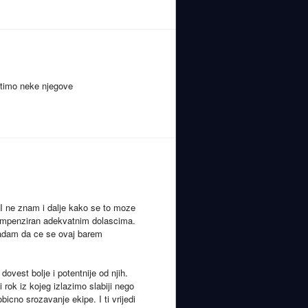
timo neke njegove
 I ne znam i dalje kako se to moze
e kompenziran adekvatnim dolascima.
nadam da ce se ovaj barem
dovest bolje i potentnije od njih.
 rok iz kojeg izlazimo slabiji nego
icno srozavanje ekipe. I ti vrijedi