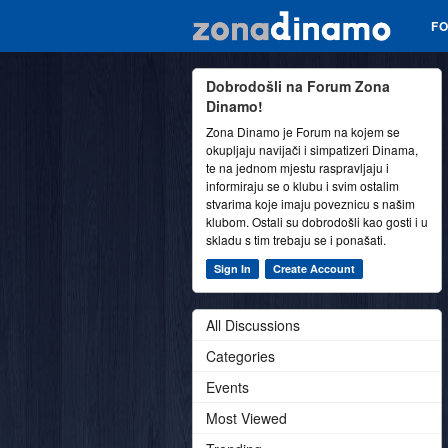
F
Dobrodošli na Forum Zona
Dinamo!
Zona Dinamo je Forum na kojem se
okupljaju navijači i simpatizeri Dinama,
te na jednom mjestu raspravljaju i
informiraju se o klubu i svim ostalim
stvarima koje imaju poveznicu s našim
klubom. Ostali su dobrodošli kao gosti i u
skladu s tim trebaju se i ponašati.
Sign In
Create Account
All Discussions
Categories
Events
Most Viewed