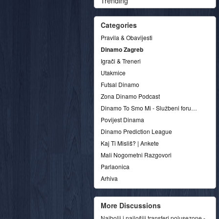
Trending
Categories
Pravila & Obavijesti
Dinamo Zagreb
Igrači & Treneri
Utakmice
Futsal Dinamo
Zona Dinamo Podcast
Dinamo To Smo Mi - Službeni forum udruge
Povijest Dinama
Dinamo Prediction League
Kaj Ti Misliš? | Ankete
Mali Nogometni Razgovori
Parlaonica
Arhiva
More Discussions
Najbolji i najlošiji transferi polusezone -