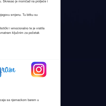
ku. Skresao je momčad na proljeće i
i njegovu smjenu. Tu bitku su
stički i emocionalno te je vratila
 smatram ključnim za početak
oticaja sa njemackom barem u