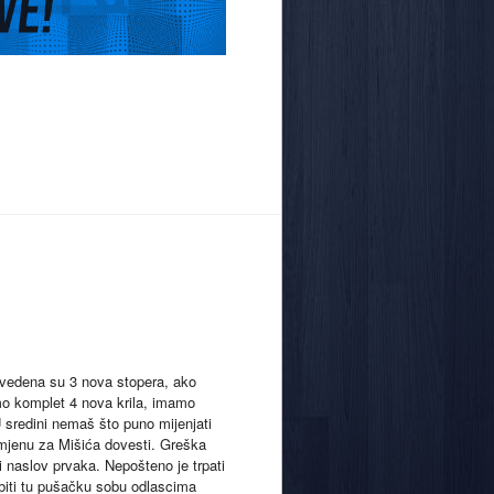
 dovedena su 3 nova stopera, ako
mo komplet 4 nova krila, imamo
 sredini nemaš što puno mijenjati
zamjenu za Mišića dovesti. Greška
ili naslov prvaka. Nepošteno je trpati
zbiti tu pušačku sobu odlascima