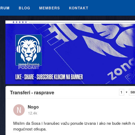
ORUM
BLOG
MEMBERS
KONTAKT
Transferi - rasprave
1
58
▼
Nogo
12.4k
Mislim da Sosa i Ivanušec važu ponude izvana i ako ne bude nekih n
mogućnost otkupa.