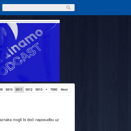
09
5810
5811
5812
5813
7890
Next
▼
aznaka mogli bi doći naposudbu uz