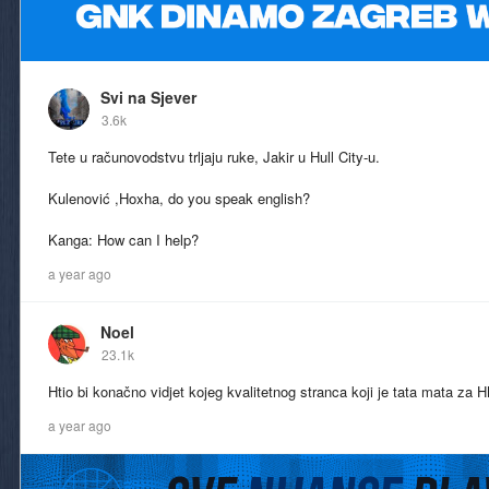
Svi na Sjever
3.6k
Tete u računovodstvu trljaju ruke, Jakir u Hull City-u.
Kulenović ,Hoxha, do you speak english?
Kanga: How can I help?
a year ago
Noel
23.1k
Htio bi konačno vidjet kojeg kvalitetnog stranca koji je tata mata za H
a year ago