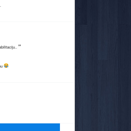
.
ilitaciju..
enu