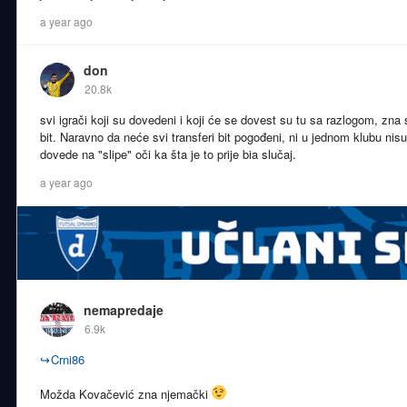
a year ago
don
20.8k
svi igrači koji su dovedeni i koji će se dovest su tu sa razlogom, zna
bit. Naravno da neće svi transferi bit pogođeni, ni u jednom klubu nisu
dovede na "slipe" oči ka šta je to prije bia slučaj.
a year ago
nemapredaje
6.9k
↪
Crni86
Možda Kovačević zna njemački