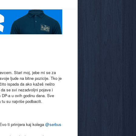
evcem. Stari moj, jebe mi se za
voje ljude na bitne pozicije. Tko je
čito ispada da ako kažeš nešto
 da se svi nezadvoljni pojave i
om DP-a u ovih godinu dana. Sve
 tu su najviše podbacili.
Evo ti primjera kaj kolega
@
serbus