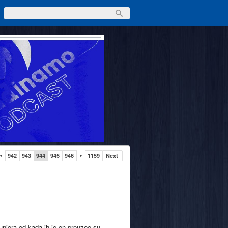
942
943
944
945
946
1159
Next
▼
▼
uniora od kada ih je on preuzeo su