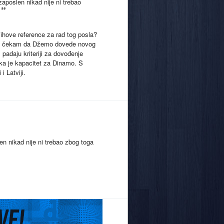
aposlen nikad nije ni trebao
jihove reference za rad tog posla?
Jedva čekam da Džemo dovede novog
adaju kriteriji za dovođenje
eka je kapacitet za Dinamo. S
 Latviji.
n nikad nije ni trebao zbog toga