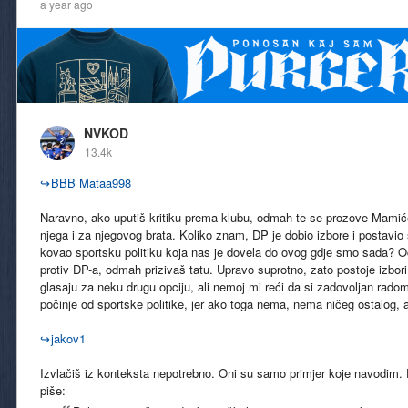
a year ago
NVKOD
13.4k
↪
BBB Mataa998
Naravno, ako uputiš kritiku prema klubu, odmah te se prozove Mamić
njega i za njegovog brata. Koliko znam, DP je dobio izbore i postavio s
kovao sportsku politiku koja nas je dovela do ovog gdje smo sada? O
protiv DP-a, odmah prizivaš tatu. Upravo suprotno, zato postoje izbori
glasaju za neku drugu opciju, ali nemoj mi reći da si zadovoljan rad
počinje od sportske politike, jer ako toga nema, nema ničeg ostalog, a
↪
jakov1
Izvlačiš iz konteksta nepotrebno. Oni su samo primjer koje navodim. 
piše: