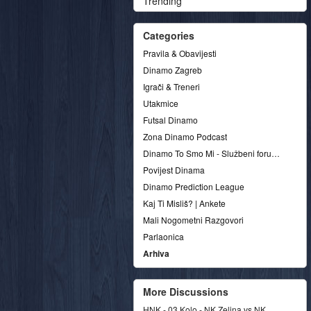
Trending
Categories
Pravila & Obavijesti
Dinamo Zagreb
Igrači & Treneri
Utakmice
Futsal Dinamo
Zona Dinamo Podcast
Dinamo To Smo Mi - Službeni forum udruge
Povijest Dinama
Dinamo Prediction League
Kaj Ti Misliš? | Ankete
Mali Nogometni Razgovori
Parlaonica
Arhiva
More Discussions
HNK - 03.Kolo - NK Zelina vs NK