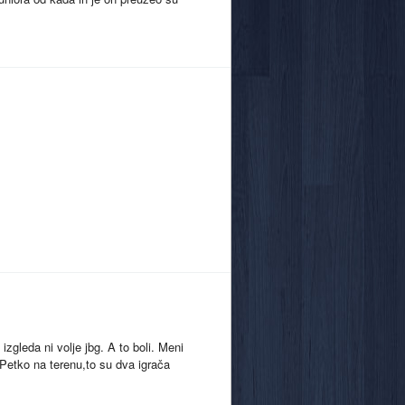
izgleda ni volje jbg. A to boli. Meni
e Petko na terenu,to su dva igrača