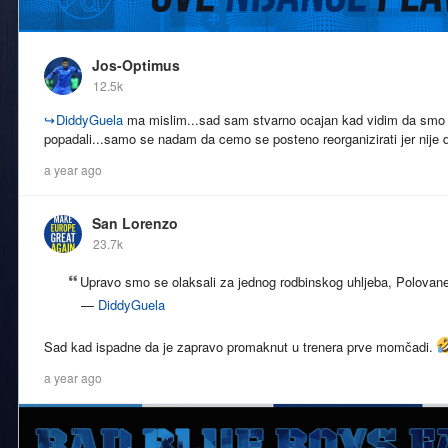
Jos-Optimus
12.5k
↪
DiddyGuela
ma mislim...sad sam stvarno ocajan kad vidim da smo 
popadali...samo se nadam da cemo se posteno reorganizirati jer nije 
a year ago
San Lorenzo
23.7k
Upravo smo se olaksali za jednog rodbinskog uhljeba, Polovane
—
DiddyGuela
Sad kad ispadne da je zapravo promaknut u trenera prve momčadi.
a year ago