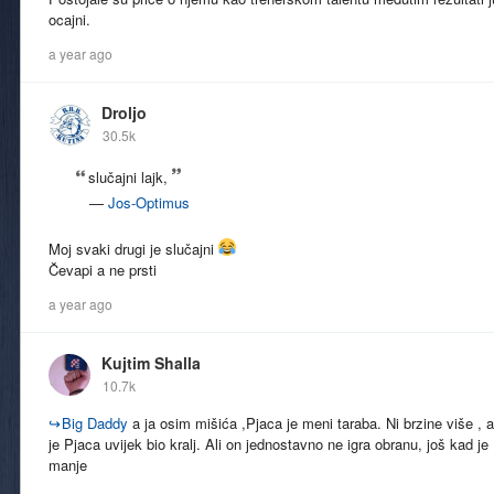
ocajni.
a year ago
Droljo
30.5k
slučajni lajk,
—
Jos-Optimus
Moj svaki drugi je slučajni
Čevapi a ne prsti
a year ago
Kujtim Shalla
10.7k
↪
Big Daddy
a ja osim mišića ,Pjaca je meni taraba. Ni brzine više , a 
je Pjaca uvijek bio kralj. Ali on jednostavno ne igra obranu, još kad j
manje