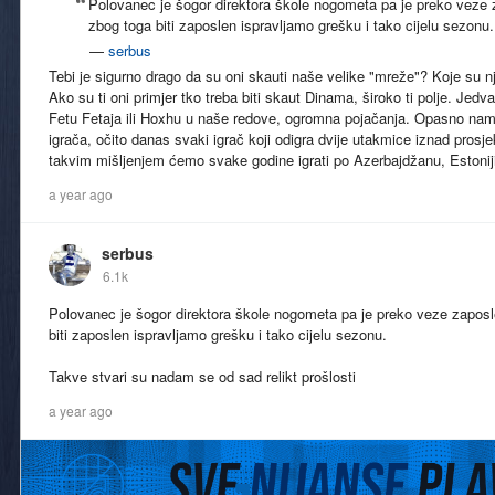
Polovanec je šogor direktora škole nogometa pa je preko veze z
zbog toga biti zaposlen ispravljamo grešku i tako cijelu sezonu.
—
serbus
Tebi je sigurno drago da su oni skauti naše velike "mreže"? Koje su n
Ako su ti oni primjer tko treba biti skaut Dinama, široko ti polje. 
Fetu Fetaja ili Hoxhu u naše redove, ogromna pojačanja. Opasno nam p
igrača, očito danas svaki igrač koji odigra dvije utakmice iznad prosj
takvim mišljenjem ćemo svake godine igrati po Azerbajdžanu, Estoniji i
a year ago
serbus
6.1k
Polovanec je šogor direktora škole nogometa pa je preko veze zaposle
biti zaposlen ispravljamo grešku i tako cijelu sezonu.
Takve stvari su nadam se od sad relikt prošlosti
a year ago