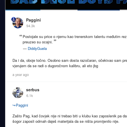
Paggini
94.3k
Postojale su price o njemu kao trenerskom talentu međutim rezul
preuzeo su ocajni.
—
DiddyGuela
Da i da, oboje točno. Osobno sam dosta razočaran, očekivao sam pre
vjerujem da se radi o dugoročnom kalibru, ali eto jbg
a year ago
serbus
6.1k
↪
Paggini
Zašto Pag, kad čovjek nije ni trebao biti u klubu kao zaposlenik pa da
šogor zaposli odmah daješ materijala da se ništa promijenilo nije.