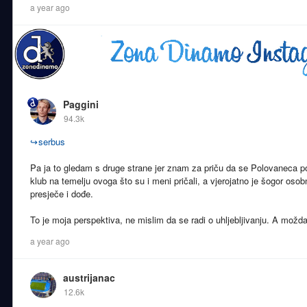
a year ago
Paggini
94.3k
↪
serbus
Pa ja to gledam s druge strane jer znam za priču da se Polovaneca 
klub na temelju ovoga što su i meni pričali, a vjerojatno je šogor os
presječe i dođe.
To je moja perspektiva, ne mislim da se radi o uhljebljivanju. A možd
a year ago
austrijanac
12.6k