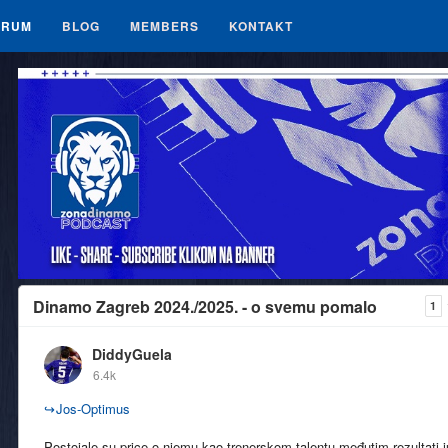
ORUM
BLOG
MEMBERS
KONTAKT
Dinamo Zagreb 2024./2025. - o svemu pomalo
1
DiddyGuela
6.4k
↪
Jos-Optimus
Postojale su price o njemu kao trenerskom talentu međutim rezultati j