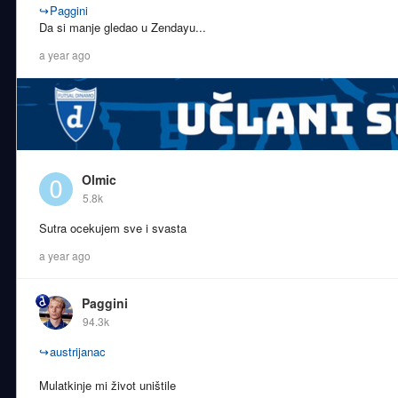
↪
Paggini
Da si manje gledao u Zendayu...
a year ago
Olmic
5.8k
Sutra ocekujem sve i svasta
a year ago
Paggini
94.3k
↪
austrijanac
Mulatkinje mi život uništile