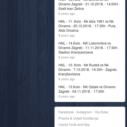
Dinamo Zagreb - 31.10.2018. - 14:00H -
Sveti Ivan Zelina
8 years ago
HNL - 11. Kolo - Nk Istra 1961 vs Nk
Dinamo - 20.10.2018. - 17.30h - Pula,
Aldo Drosina
8 years ago
HNL - 14.Kolo - NK Lokomotiva vs
Dinamo Zagreb - 11.11.2018. - 17:30h -
Stadion Kranjceviceva
8 years ago
HNL - 10. Kolo - Nk Rudeš vs Nk
Dinamo - 7.10.2018. -16.30h - Zagreb,
Kranjčevićeva
8 years ago
HNL - 13.Kolo - NK Osijek vs Dinamo
Zagreb - 04.11.2018. - 17:30h
8 years ago
Facebook - Instagram - YouTube
Pravila & Uvjeti Korištenja
Useful hints and tips