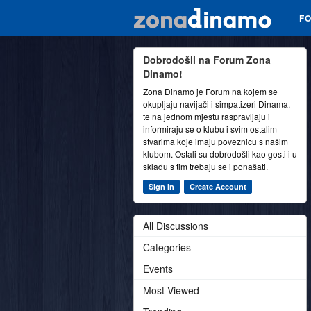
F
Dobrodošli na Forum Zona
Dinamo!
Zona Dinamo je Forum na kojem se
okupljaju navijači i simpatizeri Dinama,
te na jednom mjestu raspravljaju i
informiraju se o klubu i svim ostalim
stvarima koje imaju poveznicu s našim
klubom. Ostali su dobrodošli kao gosti i u
skladu s tim trebaju se i ponašati.
Sign In
Create Account
All Discussions
Categories
Events
Most Viewed