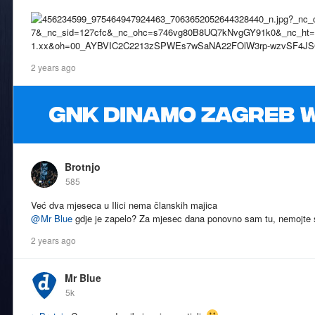
2 years ago
Brotnjo
585
Već dva mjeseca u Ilici nema članskih majica
@
Mr Blue
gdje je zapelo? Za mjesec dana ponovno sam tu, nemojte
2 years ago
Mr Blue
5k