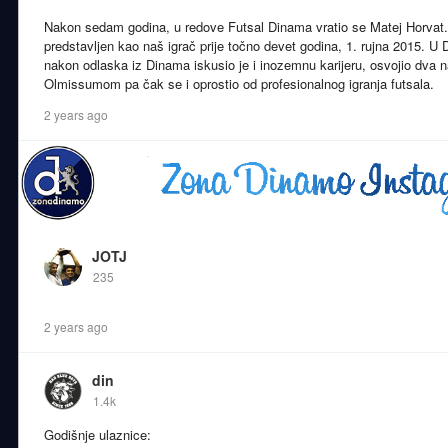
Nakon sedam godina, u redove Futsal Dinama vratio se Matej Horvat. 
predstavljen kao naš igrač prije točno devet godina, 1. rujna 2015. U 
nakon odlaska iz Dinama iskusio je i inozemnu karijeru, osvojio dva 
Olmissumom pa čak se i oprostio od profesionalnog igranja futsala.
2 years ago
JOTJ
235
2 years ago
din
1.4k
Godišnje ulaznice: