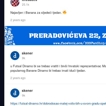
25.1k
Najavljen i Banana za sljedeći tjedan.
2 years ago
skener
9k
u Futsal Dinamo bi se trebao vratiti i bivši hrvatski reprezentativac M
popularnog Banane Dinamo bi trebao imati idući tjedan.
2 years ago
skener
9k
https://futsal-dinamo.hr/dobrodosao-matej-volio-bih-u-svom-gradu-opet-