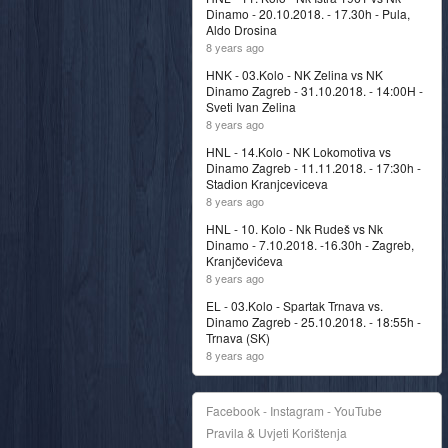
Dinamo - 20.10.2018. - 17.30h - Pula,
Aldo Drosina
8 years ago
HNK - 03.Kolo - NK Zelina vs NK
Dinamo Zagreb - 31.10.2018. - 14:00H -
Sveti Ivan Zelina
8 years ago
HNL - 14.Kolo - NK Lokomotiva vs
Dinamo Zagreb - 11.11.2018. - 17:30h -
Stadion Kranjceviceva
8 years ago
HNL - 10. Kolo - Nk Rudeš vs Nk
Dinamo - 7.10.2018. -16.30h - Zagreb,
Kranjčevićeva
8 years ago
EL - 03.Kolo - Spartak Trnava vs.
Dinamo Zagreb - 25.10.2018. - 18:55h -
Trnava (SK)
8 years ago
Facebook - Instagram - YouTube
Pravila & Uvjeti Korištenja