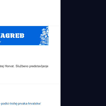
atej Horvat. Službeno predstavljanje
podici-trofej-prvaka-hrvatske/