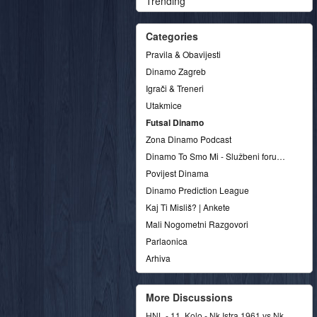
Trending
Categories
Pravila & Obavijesti
Dinamo Zagreb
Igrači & Treneri
Utakmice
Futsal Dinamo
Zona Dinamo Podcast
Dinamo To Smo Mi - Službeni forum udruge
Povijest Dinama
Dinamo Prediction League
Kaj Ti Misliš? | Ankete
Mali Nogometni Razgovori
Parlaonica
Arhiva
More Discussions
HNL - 11. Kolo - Nk Istra 1961 vs Nk