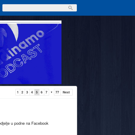
1
2
3
4
5
6
7
77
Next
▼
nedjelje u podne na Facebook