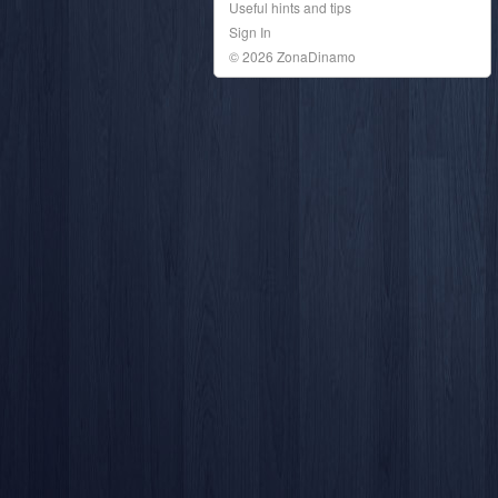
Useful hints and tips
Sign In
© 2026 ZonaDinamo