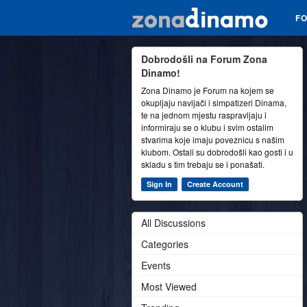
F
Dobrodošli na Forum Zona
Dinamo!
Zona Dinamo je Forum na kojem se
okupljaju navijači i simpatizeri Dinama,
te na jednom mjestu raspravljaju i
informiraju se o klubu i svim ostalim
stvarima koje imaju poveznicu s našim
klubom. Ostali su dobrodošli kao gosti i u
skladu s tim trebaju se i ponašati.
Sign In
Create Account
All Discussions
Categories
Events
Most Viewed