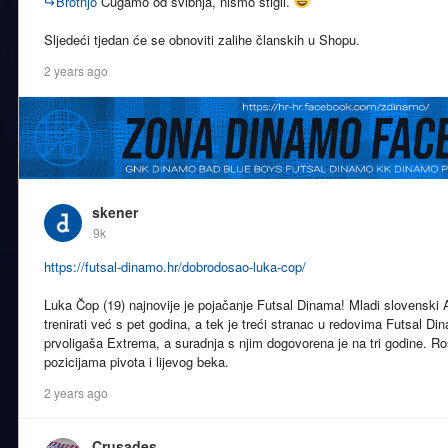
↪
Brotnjo
Cugamo od svibnja, nismo stigli.
Sljedeći tjedan će se obnoviti zalihe članskih u Shopu.
2 years ago
skener
9k
https://futsal-dinamo.hr/dobrodosao-luka-cop/
Luka Čop (19) najnovije je pojačanje Futsal Dinama! Mladi slovenski A
trenirati već s pet godina, a tek je treći stranac u redovima Futsal 
prvoligaša Extrema, a suradnja s njim dogovorena je na tri godine. Ro
pozicijama pivota i lijevog beka.
2 years ago
Crusades