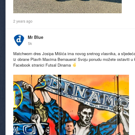
2 years ago
Mr Blue
5k
Matchworn dres Josipa Mišića ima novog sretnog vlasnika, a sljedeća 
iz obrane Plavih Maxima Bernauera! Svoju ponudu možete ostaviti u
Facebook stranici Futsal Dinama