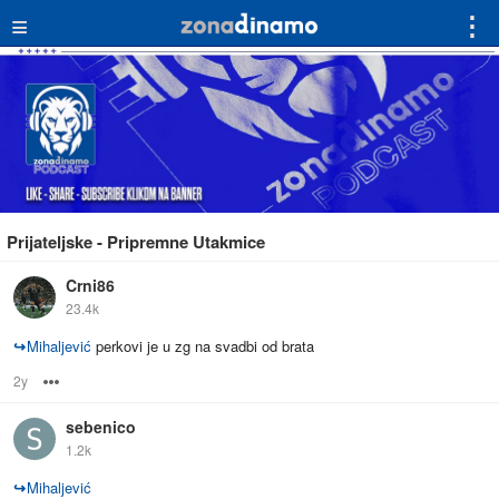
≡
⋮
Prijateljske - Pripremne Utakmice
Crni86
23.4k
↪
Mihaljević
perkovi je u zg na svadbi od brata
2y
Options
sebenico
1.2k
↪
Mihaljević