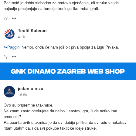
Perković je dobio slobodno za bratovo vjenčanje, ali struka valjda
najbolje procjenjuje na temelju treninga tko treba igrati...
2y
Options
Teofil Kateran
4.1k
↪
Paggini
Nemoj, onda će nam još bit prva opcija za Ligu Prvaka.
2y
Options
jedan u nizu
18.8k
Ovo su pripremne utakmice.
Ne znam zasto ocekujete da najbolji sastav igra, ili da netko ima
prednost?
Pa poanta ovih utakmica je da svi dobiju priliku, da svi udu u nekakav
ritam utakmica, i da svi pokupe takticke ideje struke.