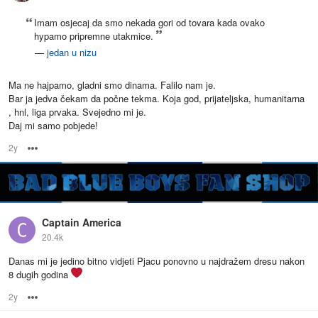
Imam osjecaj da smo nekada gori od tovara kada ovako
hypamo pripremne utakmice.
—
jedan u nizu
Ma ne hajpamo, gladni smo dinama. Falilo nam je.
Bar ja jedva čekam da počne tekma. Koja god, prijateljska, humanitarna
, hnl, liga prvaka. Svejedno mi je.
Daj mi samo pobjede!
2y
Options
Captain America
20.4k
Danas mi je jedino bitno vidjeti Pjacu ponovno u najdražem dresu nakon
8 dugih godina
2y
Options