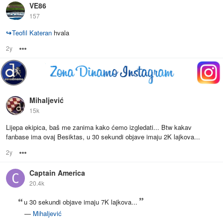
VE86
157
↪
Teofil Kateran
hvala
2y
Options
Mihaljević
15k
Lijepa ekipica, baš me zanima kako ćemo izgledati... Btw kakav
fanbase ima ovaj Besiktas, u 30 sekundi objave imaju 2K lajkova...
2y
Options
Captain America
20.4k
u 30 sekundi objave imaju 7K lajkova...
—
Mihaljević