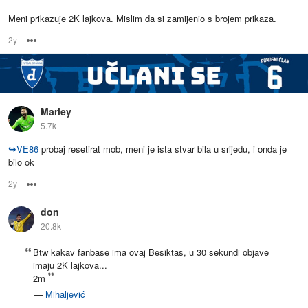
Meni prikazuje 2K lajkova. Mislim da si zamijenio s brojem prikaza.
2y
Options
Marley
5.7k
↪
VE86
probaj resetirat mob, meni je ista stvar bila u srijedu, i onda je
bilo ok
2y
Options
don
20.8k
Btw kakav fanbase ima ovaj Besiktas, u 30 sekundi objave
imaju 2K lajkova...
2m
—
Mihaljević