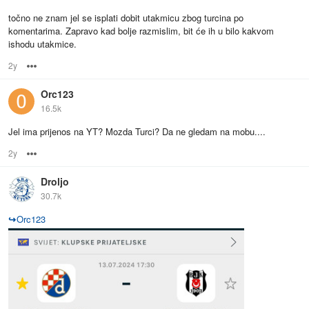
točno ne znam jel se isplati dobit utakmicu zbog turcina po
komentarima. Zapravo kad bolje razmislim, bit će ih u bilo kakvom
ishodu utakmice.
2y
Options
Orc123
16.5k
Jel ima prijenos na YT? Mozda Turci? Da ne gledam na mobu....
2y
Options
Droljo
30.7k
↪
Orc123