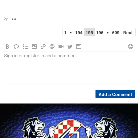
2y
Options
1
194
195
196
609
Next
▼
▼
Add a Comment