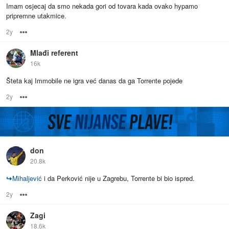
Imam osjecaj da smo nekada gori od tovara kada ovako hypamo
pripremne utakmice.
2y
Options
Mlađi referent
16k
Šteta kaj Immobile ne igra već danas da ga Torrente pojede
2y
Options
don
20.8k
↪
Mihaljević
i da Perković nije u Zagrebu, Torrente bi bio ispred.
2y
Options
Zagi
18.6k