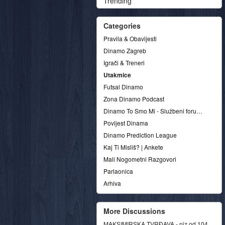
Trending
Categories
Pravila & Obavijesti
Dinamo Zagreb
Igrači & Treneri
Utakmice
Futsal Dinamo
Zona Dinamo Podcast
Dinamo To Smo Mi - Službeni forum udruge
Povijest Dinama
Dinamo Prediction League
Kaj Ti Misliš? | Ankete
Mali Nogometni Razgovori
Parlaonica
Arhiva
More Discussions
MAKSIMIRSKA TVRĐAVA - niz od 104