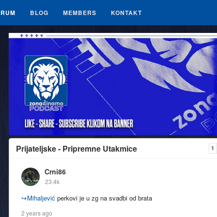
ORUM
BLOG
MEMBERS
KONTAKT
Prijateljske - Pripremne Utakmice
1
Crni86
23.4k
↪
Mihaljević
perkovi je u zg na svadbi od brata
2 years ago