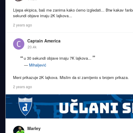
Lijepa ekipica, baš me zanima kako ćemo izgledati... Btw kakav fanb
sekundi objave imaju 2K lajkova...
2 years ago
Captain America
20.4k
u 30 sekundi objave imaju 7K lajkova...
—
Mihaljević
Meni prikazuje 2K lajkova. Mislim da si zamijenio s brojem prikaza.
2 years ago
Marley