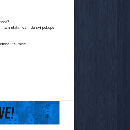
dnost?
v ritam utakmica, i da svi pokupe
remne utakmice.