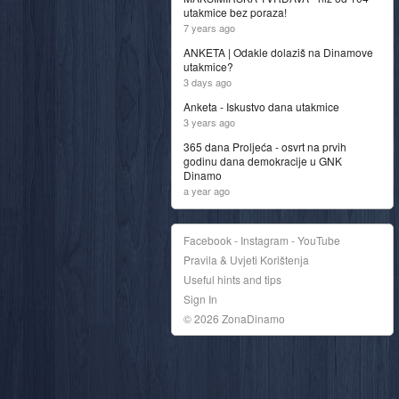
utakmice bez poraza!
7 years ago
ANKETA | Odakle dolaziš na Dinamove
utakmice?
3 days ago
Anketa - Iskustvo dana utakmice
3 years ago
365 dana Proljeća - osvrt na prvih
godinu dana demokracije u GNK
Dinamo
a year ago
Facebook - Instagram - YouTube
Pravila & Uvjeti Korištenja
Useful hints and tips
Sign In
© 2026 ZonaDinamo