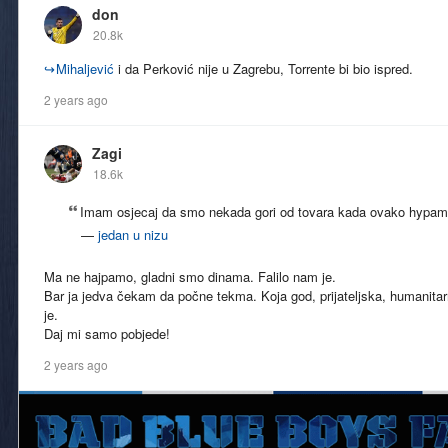
don
20.8k
↪
Mihaljević
i da Perković nije u Zagrebu, Torrente bi bio ispred.
2 years ago
Zagi
18.6k
Imam osjecaj da smo nekada gori od tovara kada ovako hypam
—
jedan u nizu
Ma ne hajpamo, gladni smo dinama. Falilo nam je.
Bar ja jedva čekam da počne tekma. Koja god, prijateljska, humanitarn
je.
Daj mi samo pobjede!
2 years ago