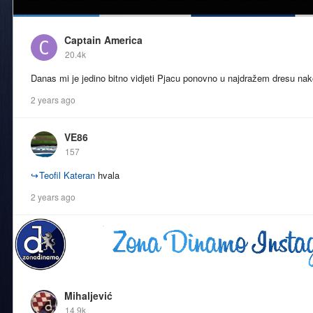
Captain America
20.4k
Danas mi je jedino bitno vidjeti Pjacu ponovno u najdražem dresu na
2 years ago
VE86
157
↪
Teofil Kateran
hvala
2 years ago
Mihaljević
14.9k