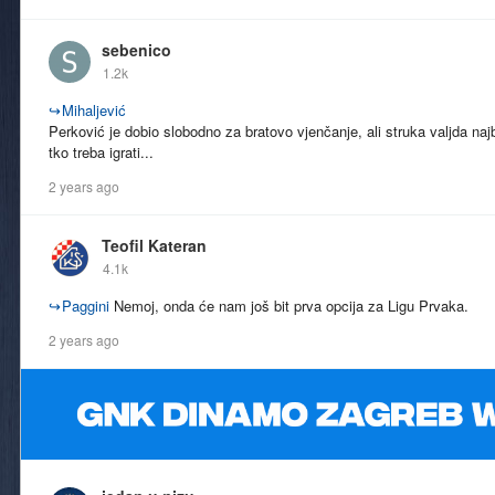
sebenico
1.2k
↪
Mihaljević
Perković je dobio slobodno za bratovo vjenčanje, ali struka valjda najb
tko treba igrati...
2 years ago
Teofil Kateran
4.1k
↪
Paggini
Nemoj, onda će nam još bit prva opcija za Ligu Prvaka.
2 years ago