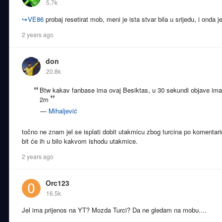
5.7k
↪
VE86
probaj resetirat mob, meni je ista stvar bila u srijedu, i onda je
2 years ago
don
20.8k
Btw kakav fanbase ima ovaj Besiktas, u 30 sekundi objave imaj
2m
—
Mihaljević
točno ne znam jel se isplati dobit utakmicu zbog turcina po komentar
bit će ih u bilo kakvom ishodu utakmice.
2 years ago
Orc123
16.5k
Jel ima prijenos na YT? Mozda Turci? Da ne gledam na mobu....