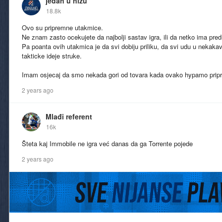
jedan u nizu
18.8k
Ovo su pripremne utakmice.
Ne znam zasto ocekujete da najbolji sastav igra, ili da netko ima pre
Pa poanta ovih utakmica je da svi dobiju priliku, da svi udu u nekaka
takticke ideje struke.
Imam osjecaj da smo nekada gori od tovara kada ovako hypamo prip
2 years ago
Mlađi referent
16k
Šteta kaj Immobile ne igra već danas da ga Torrente pojede
2 years ago