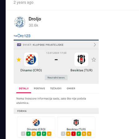
2 years ago
Droljo
30.6k
↪
Orc123