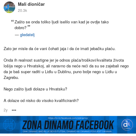
Mali dioničar
20.3k
Zašto se onda toliko ljudi iselilo van kad je ovdje tako
dobro?
—
gledatelj
Zato jer misle da će vani čohati jaja i da će imati jebačku plaću.
Onda ih realnost sustigne jer je odnos plaća/troškovi/kvaliteta života
lošija nego u Hrvatskoj, ali naravno da neće reći da su se zajebali nego
da je baš super raditi u Lidlu u Dublinu, puno bolje nego u Lidlu u
Zagrebu.
Nego zašto ljudi dolaze u Hrvatsku?
A dolaze od nisko do visoko kvalificiranih?
2y
Options