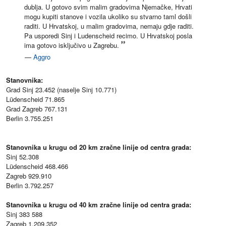
dublja. U gotovo svim malim gradovima Njemačke, Hrvati
mogu kupiti stanove i vozila ukoliko su stvarno taml došli
raditi. U Hrvatskoj, u malim gradovima, nemaju gdje raditi.
Pa usporedi Sinj i Ludenscheid recimo. U Hrvatskoj posla
ima gotovo isključivo u Zagrebu.
—
Aggro
Stanovnika:
Grad Sinj 23.452 (naselje Sinj 10.771)
Lüdenscheid 71.865
Grad Zagreb 767.131
Berlin 3.755.251
Stanovnika u krugu od 20 km zračne linije od centra grada:
Sinj 52.308
Lüdenscheid 468.466
Zagreb 929.910
Berlin 3.792.257
Stanovnika u krugu od 40 km zračne linije od centra grada:
Sinj 383 588
Zagreb 1.209.352