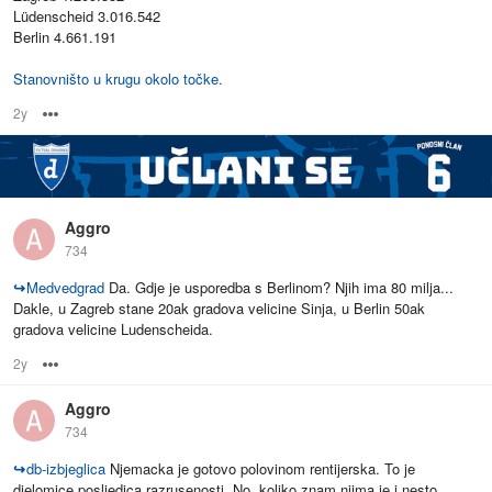
Lüdenscheid 3.016.542
Berlin 4.661.191
Stanovništo u krugu okolo točke.
2y
Options
Aggro
734
↪
Medvedgrad
Da. Gdje je usporedba s Berlinom? Njih ima 80 milja...
Dakle, u Zagreb stane 20ak gradova velicine Sinja, u Berlin 50ak
gradova velicine Ludenscheida.
2y
Options
Aggro
734
↪
db-izbjeglica
Njemacka je gotovo polovinom rentijerska. To je
djelomice posljedica razrusenosti. No, koliko znam njima je i nesto