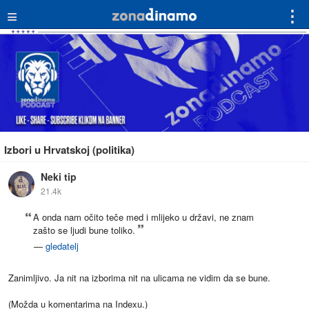
≡
⋮
Izbori u Hrvatskoj (politika)
Neki tip
21.4k
A onda nam očito teče med i mlijeko u državi, ne znam
zašto se ljudi bune toliko.
—
gledatelj
Zanimljivo. Ja nit na izborima nit na ulicama ne vidim da se bune.
(Možda u komentarima na Indexu.)