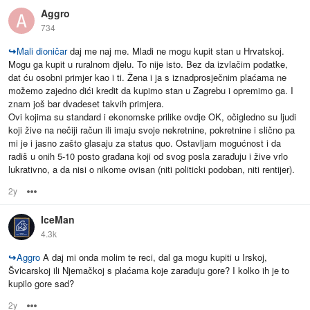
Aggro
734
↪
Mali dioničar
daj me naj me. Mladi ne mogu kupit stan u Hrvatskoj.
Mogu ga kupit u ruralnom djelu. To nije isto. Bez da izvlačim podatke,
dat ću osobni primjer kao i ti. Žena i ja s iznadprosječnim plaćama ne
možemo zajedno dići kredit da kupimo stan u Zagrebu i opremimo ga. I
znam još bar dvadeset takvih primjera.
Ovi kojima su standard i ekonomske prilike ovdje OK, očigledno su ljudi
koji žive na nečiji račun ili imaju svoje nekretnine, pokretnine i slično pa
mi je i jasno zašto glasaju za status quo. Ostavljam mogućnost i da
radiš u onih 5-10 posto građana koji od svog posla zarađuju i žive vrlo
lukrativno, a da nisi o nikome ovisan (niti politicki podoban, niti rentijer).
2y
Options
IceMan
4.3k
↪
Aggro
A daj mi onda molim te reci, dal ga mogu kupiti u Irskoj,
Švicarskoj ili Njemačkoj s plaćama koje zarađuju gore? I kolko ih je to
kupilo gore sad?
2y
Options