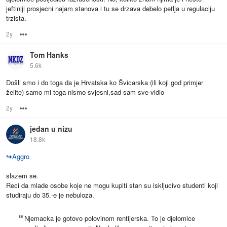
jeftiniji prosjecni najam stanova i tu se drzava debelo petlja u regulaciju
trzista.
2y
Options
Tom Hanks
5.6k
Došli smo i do toga da je Hrvatska ko Švicarska (ili koji god primjer
želite) samo mi toga nismo svjesni,sad sam sve vidio
2y
Options
jedan u nizu
18.8k
↪
Aggro
slazem se.
Reci da mlade osobe koje ne mogu kupiti stan su iskljucivo studenti koji
studiraju do 35.-e je nebuloza.
Njemacka je gotovo polovinom rentijerska. To je djelomice