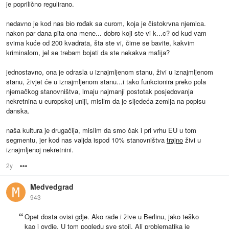
je poprilično regulirano.
nedavno je kod nas bio rođak sa curom, koja je čistokrvna njemica.
nakon par dana pita ona mene... dobro koji ste vi k...c? od kud vam
svima kuće od 200 kvadrata, šta ste vi, čime se bavite, kakvim
kriminalom, jel se trebam bojati da ste nekakva mafija?
jednostavno, ona je odrasla u iznajmljenom stanu, živi u iznajmljenom
stanu, živjet će u iznajmljenom stanu...i tako funkcionira preko pola
njemačkog stanovništva, imaju najmanji postotak posjedovanja
nekretnina u europskoj uniji, mislim da je sljedeća zemlja na popisu
danska.
naša kultura je drugačija, mislim da smo čak i pri vrhu EU u tom
segmentu, jer kod nas valjda ispod 10% stanovništva
trajno
živi u
iznajmljenoj nekretnini.
2y
Options
Medvedgrad
943
Opet dosta ovisi gdje. Ako rade i žive u Berlinu, jako teško
kao i ovdje. U tom pogledu sve stoji. Ali problematika je