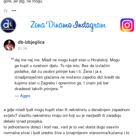
gore, jer jbg, ne mogu.
2y
Options
db-izbjeglica
21.1k
daj me naj me. Mladi ne mogu kupit stan u Hrvatskoj. Mogu
ga kupit u ruralnom djelu. To nije isto. Bez da izvlačim
podatke, dat ću osobni primjer kao i ti. Žena i ja s
iznadprosječnim plaćama ne možemo zajedno dići kredit da
kupimo stan u Zagrebu i opremimo ga. I znam još bar
dvadeset takvih primjera.
—
Aggro
a gdje mladi ljudi mogu kupiti stan ili nekretninu u današnjem zapadnom
svijetu? vlastitu nekretninu imaju oni koji su je nasljedili ili zarađuju
debelo iznad prosjeka.
to jednostavno dolazi i kod nas, vani je to već dosta dugo sasvim
normalna stvar i ljudi uredno žive u iznajmljenim stanovima/kućama i to