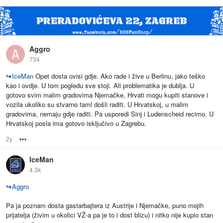
Aggro
734
↪
IceMan
Opet dosta ovisi gdje. Ako rade i žive u Berlinu, jako teško
kao i ovdje. U tom pogledu sve stoji. Ali problematika je dublja. U
gotovo svim malim gradovima Njemačke, Hrvati mogu kupiti stanove i
vozila ukoliko su stvarno taml došli raditi. U Hrvatskoj, u malim
gradovima, nemaju gdje raditi. Pa usporedi Sinj i Ludenscheid recimo. U
Hrvatskoj posla ima gotovo isključivo u Zagrebu.
2y
Options
IceMan
4.3k
↪
Aggro
Pa ja poznam dosta gastarbajtera iz Austrije i Njemačke, puno mojih
prijatelja (živim u okolici VŽ-a pa je to i dost blizu) i nitko nije kupio stan