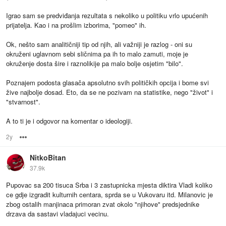
Igrao sam se predviđanja rezultata s nekoliko u politiku vrlo upućenih
prijatelja. Kao i na prošlim izborima, "pomeo" ih.
Ok, nešto sam analitičniji tip od njih, ali važniji je razlog - oni su
okruženi uglavnom sebi sličnima pa ih to malo zamuti, moje je
okruženje dosta šire i raznolikije pa malo bolje osjetim "bilo".
Poznajem podosta glasača apsolutno svih političkih opcija i bome svi
žive najbolje dosad. Eto, da se ne pozivam na statistike, nego "život" i
"stvarnost".
A to ti je i odgovor na komentar o ideologiji.
2y
Options
NitkoBitan
37.9k
Pupovac sa 200 tisuca Srba i 3 zastupnicka mjesta diktira Vladi koliko
ce gdje izgradit kulturnih centara, sprda se u Vukovaru itd. Milanovic je
zbog ostalih manjinaca primoran zvat okolo "njihove" predsjednike
drzava da sastavi vladajuci vecinu.