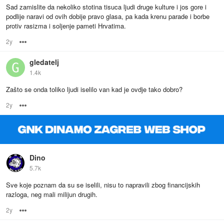
Sad zamislite da nekoliko stotina tisuca ljudi druge kulture i jos gore i
podlije naravi od ovih dobije pravo glasa, pa kada krenu parade i borbe
protiv rasizma i soljenje pameti Hrvatima.
2y
Options
gledatelj
1.4k
Zašto se onda toliko ljudi iselilo van kad je ovdje tako dobro?
2y
Options
Dino
5.7k
Sve koje poznam da su se iselili, nisu to napravili zbog financijskih
razloga, neg mali milijun drugih.
2y
Options