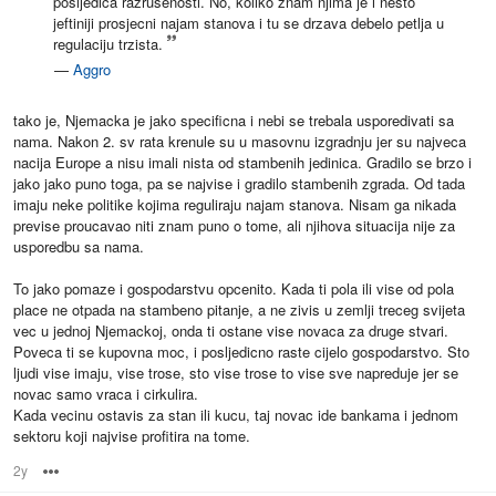
posljedica razrusenosti. No, koliko znam njima je i nesto
jeftiniji prosjecni najam stanova i tu se drzava debelo petlja u
regulaciju trzista.
—
Aggro
tako je, Njemacka je jako specificna i nebi se trebala usporedivati sa
nama. Nakon 2. sv rata krenule su u masovnu izgradnju jer su najveca
nacija Europe a nisu imali nista od stambenih jedinica. Gradilo se brzo i
jako jako puno toga, pa se najvise i gradilo stambenih zgrada. Od tada
imaju neke politike kojima reguliraju najam stanova. Nisam ga nikada
previse proucavao niti znam puno o tome, ali njihova situacija nije za
usporedbu sa nama.
To jako pomaze i gospodarstvu opcenito. Kada ti pola ili vise od pola
place ne otpada na stambeno pitanje, a ne zivis u zemlji treceg svijeta
vec u jednoj Njemackoj, onda ti ostane vise novaca za druge stvari.
Poveca ti se kupovna moc, i posljedicno raste cijelo gospodarstvo. Sto
ljudi vise imaju, vise trose, sto vise trose to vise sve napreduje jer se
novac samo vraca i cirkulira.
Kada vecinu ostavis za stan ili kucu, taj novac ide bankama i jednom
sektoru koji najvise profitira na tome.
2y
Options