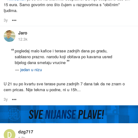
15 eura. Samo govorim ono što čujem u razgovorima s "običnim"
ljudima.
3y
Options
Jaro
12.3k
pogledaj malo kafice i terase zadnjih dana po gradu,
sablasno prazno. narodu koji obitava po kavama usred
bijelog dana smetaju vrucine
—
jedan u nizu
U 21 su po kvartu sve terase pune zadnjih 7 dana tak da ne znam o
cem pricas. Nije tekma u podne, ni u 15h...
3y
Options
dzg717
1.3k