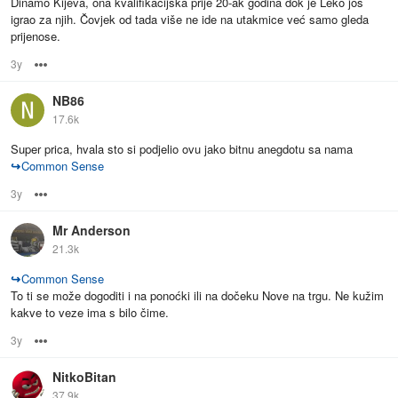
Dinamo Kijeva, ona kvalifikacijska prije 20-ak godina dok je Leko još
igrao za njih. Čovjek od tada više ne ide na utakmice već samo gleda
prijenose.
3y
Options
NB86
17.6k
Super prica, hvala sto si podjelio ovu jako bitnu anegdotu sa nama
↪
Common Sense
3y
Options
Mr Anderson
21.3k
↪
Common Sense
To ti se može dogoditi i na ponoćki ili na dočeku Nove na trgu. Ne kužim
kakve to veze ima s bilo čime.
3y
Options
NitkoBitan
37.9k