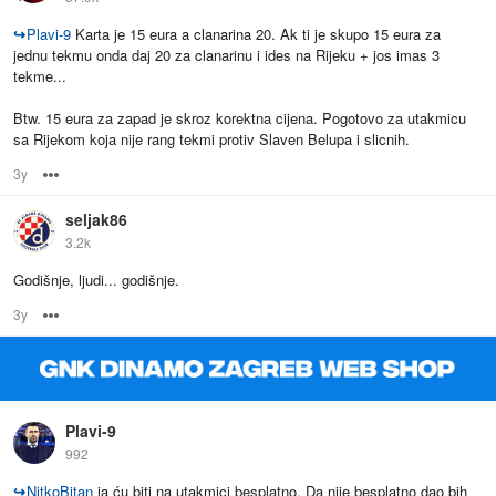
↪
Plavi-9
Karta je 15 eura a clanarina 20. Ak ti je skupo 15 eura za
jednu tekmu onda daj 20 za clanarinu i ides na Rijeku + jos imas 3
tekme...
Btw. 15 eura za zapad je skroz korektna cijena. Pogotovo za utakmicu
sa Rijekom koja nije rang tekmi protiv Slaven Belupa i slicnih.
3y
Options
seljak86
3.2k
Godišnje, ljudi... godišnje.
3y
Options
Plavi-9
992
↪
NitkoBitan
ja ću biti na utakmici besplatno. Da nije besplatno dao bih