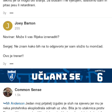
tekmu jer bi moglo biti sranja. Ja slušam i ne vjerujem, doslovno sam ih
pitao jesu li retardirani.
3y
Options
Joey Barton
255
Novinar: Može li vas Rijeka iznenaditi?
Sergej: Ne znam kako bih na to odgovorio jer sam složio tu momčad.
Ovo je trener!!
3y
Options
Common Sense
1.5k
↪
Mr Anderson
Jedan moj prijatelj izgubio je sluh na sjeveru jer mu je
neka pirotehnika eksplodirala odmah uz uho. Bila je to utakmica protiv