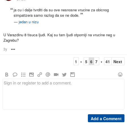
ja cu i dalje tvrditi da su ove nesnosne vrucine za obicnog
simpatizera samo razlog da se ne dode.
—
jedan u nizu
U Varazdinu 8 tisuca ljudi. Kaj su tam ljudi otporniji na vrucine neg u
Zagrebu?
3y
Options
1
5
6
7
41
Next
▼
▼
Add a Comment