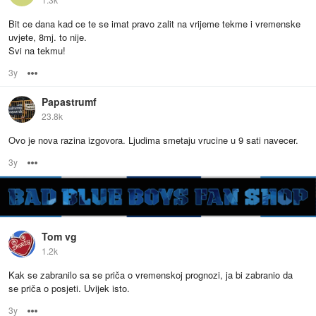
Bit ce dana kad ce te se imat pravo zalit na vrijeme tekme i vremenske
uvjete, 8mj. to nije.
Svi na tekmu!
3y
Options
Papastrumf
23.8k
Ovo je nova razina izgovora. Ljudima smetaju vrucine u 9 sati navecer.
3y
Options
Tom vg
1.2k
Kak se zabranilo sa se priča o vremenskoj prognozi, ja bi zabranio da
se priča o posjeti. Uvijek isto.
3y
Options