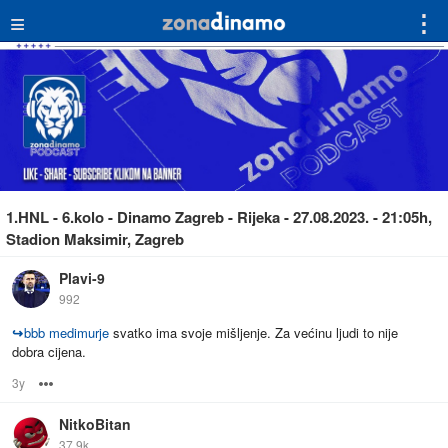
≡
⋮
1.HNL - 6.kolo - Dinamo Zagreb - Rijeka - 27.08.2023. - 21:05h,
Stadion Maksimir, Zagreb
Plavi-9
992
↪
bbb medimurje
svatko ima svoje mišljenje. Za većinu ljudi to nije
dobra cijena.
3y
Options
NitkoBitan
37.9k