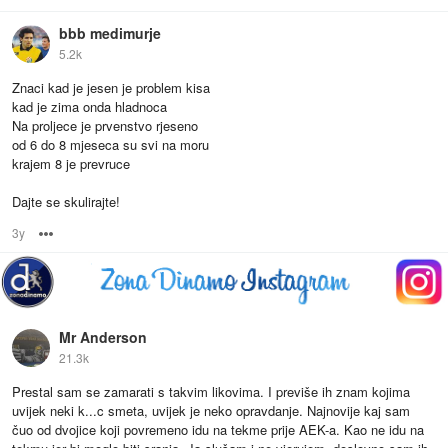
bbb medimurje
5.2k
Znaci kad je jesen je problem kisa
kad je zima onda hladnoca
Na proljece je prvenstvo rjeseno
od 6 do 8 mjeseca su svi na moru
krajem 8 je prevruce
Dajte se skulirajte!
3y
Options
Mr Anderson
21.3k
Prestal sam se zamarati s takvim likovima. I previše ih znam kojima
uvijek neki k...c smeta, uvijek je neko opravdanje. Najnovije kaj sam
čuo od dvojice koji povremeno idu na tekme prije AEK-a. Kao ne idu na