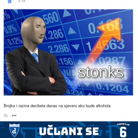
3.1k
Brojka i razina decibela danas na sjeveru ako bude alkohola
3y
Options