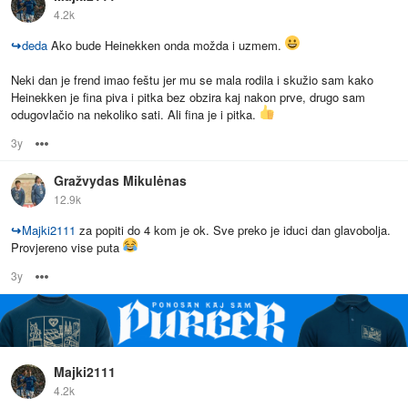
4.2k
↪
deda
Ako bude Heinekken onda možda i uzmem.
Neki dan je frend imao feštu jer mu se mala rodila i skužio sam kako
Heinekken je fina piva i pitka bez obzira kaj nakon prve, drugo sam
odugovlačio na nekoliko sati. Ali fina je i pitka.
3y
Options
Gražvydas Mikulėnas
12.9k
↪
Majki2111
za popiti do 4 kom je ok. Sve preko je iduci dan glavobolja.
Provjereno vise puta
3y
Options
Majki2111
4.2k