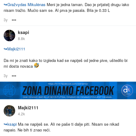
↪
Gražvydas Mikulėnas
Meni je jedna taman. Dao je prijatelj drugu iako
nisam tražio. Mućio sam se. Al prva je pasala. Bila je 0.33 L
3y
Options
ksapi
8.8k
↪
Majki2111
Da mi je znati kako to izgleda kad se napiješ od jedne pive, uštedilo bi
mi dosta novaca
3y
Options
Majki2111
4.2k
↪
ksapi
Ma ne napiješ se. Ali ne paše ti dalje piti. Nisam se nikad
napaio. Ne bih ti znao reći.