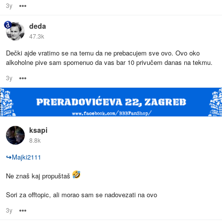
3y
Options
deda
47.3k
Dečki ajde vratimo se na temu da ne prebacujem sve ovo. Ovo oko
alkoholne pive sam spomenuo da vas bar 10 privučem danas na tekmu.
3y
Options
ksapi
8.8k
↪
Majki2111
Ne znaš kaj propuštaš
Sori za offtopic, ali morao sam se nadovezati na ovo
3y
Options