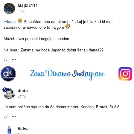
Majki2111
4.2k
↪
ksapi
Propuštam ono da mi se priča kaj je bila kad bi sve
zaboravio, al navodno je to najgore
Možete ovo prebaciti negdje slobodno
Na temu: Zanima me hoće Japanac dobiti šansu danas??
3y
Options
deda
47.3k
Ja sam prilično siguran da će danas startati Kaneko, Emreli, Sučić.
3y
Options
Salva