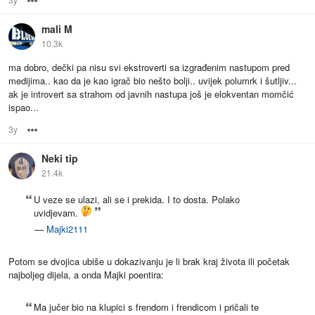
mali M
10.3k
ma dobro, dečki pa nisu svi ekstroverti sa izgrađenim nastupom pred
medijima.. kao da je kao igrač bio nešto bolji.. uvijek polumrk i šutljiv...
ak je introvert sa strahom od javnih nastupa još je elokventan momčić
ispao...
3y
Options
Neki tip
21.4k
U veze se ulazi, ali se i prekida. I to dosta. Polako
uvidjevam.
—
Majki2111
Potom se dvojica ubiše u dokazivanju je li brak kraj života ili početak
najboljeg dijela, a onda Majki poentira:
Ma jučer bio na klupici s frendom i frendicom i pričali te