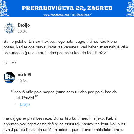
Droljo
30.6k
Samo polako. Drž se ti ekipe, nogometa, cuge, tribine. Kad krene
posao, kad te ona prava uhvati za kahones, kad bebać izleti nebuš više
pola mogao (puno sam ti i dao pod pola) kao do tad. Proživi
3y
Options
mali M
10.3k
nebuš više pola mogao (puno sam ti i dao pod pola) kao do
tad. Proživi
—
Droljo
ma daj ga ne plaši bezveze. Buraz bilo bu ti med i mlijeko. Kak si
spreman sve napravit za dečke na tribini tak napravi za ženu koji put i
svaki put bu ti dala da radiš kaj očeš... pusti ti ove mačističke fore da