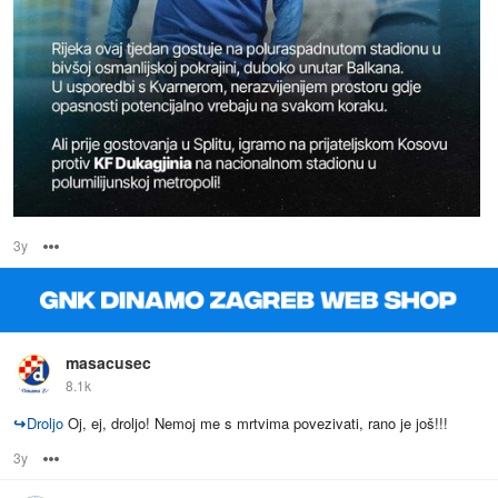
3y
Options
masacusec
8.1k
↪
Droljo
Oj, ej, droljo! Nemoj me s mrtvima povezivati, rano je još!!!
3y
Options