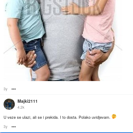
3y
Options
Majki2111
4.2k
U veze se ulazi, ali se i prekida. I to dosta. Polako uvidjevam.
3y
Options