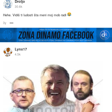
Droljo
30.6k
Hehe. Vidiš ti ludosti šta meni moj mob radi
3y
Options
Lynx17
4.5k