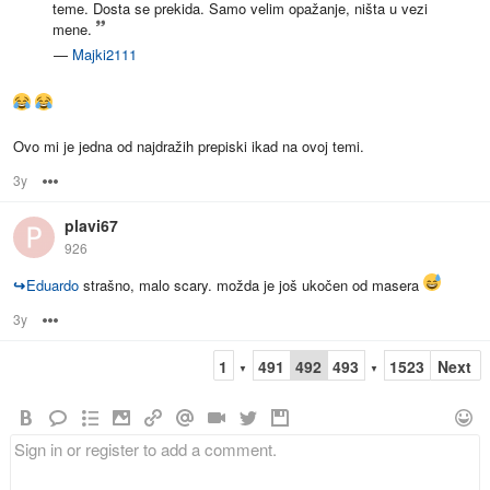
teme. Dosta se prekida. Samo velim opažanje, ništa u vezi
mene.
—
Majki2111
Ovo mi je jedna od najdražih prepiski ikad na ovoj temi.
3y
Options
plavi67
926
↪
Eduardo
strašno, malo scary. možda je još ukočen od masera
3y
Options
1
491
492
493
1523
Next
▼
▼