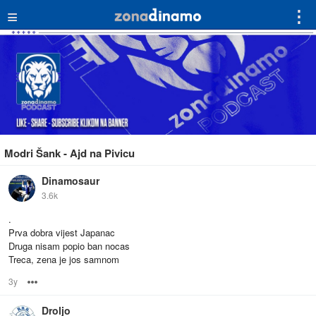
≡
⋮
Modri Šank - Ajd na Pivicu
Dinamosaur
3.6k
.
Prva dobra vijest Japanac
Druga nisam popio ban nocas
Treca, zena je jos samnom
3y
Options
Droljo