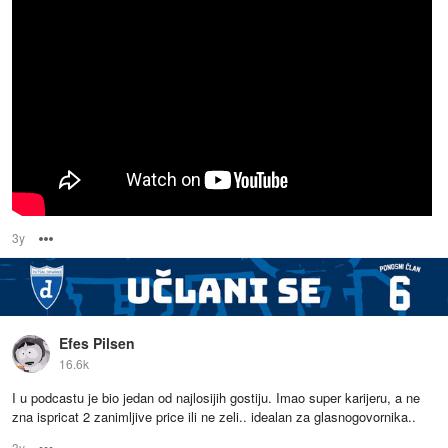
3y
Options
Efes Pilsen
16.6k
I u podcastu je bio jedan od najlosijih gostiju. Imao super karijeru, a ne
zna ispricat 2 zanimljive price ili ne zeli.. idealan za glasnogovornika..
3y
Options