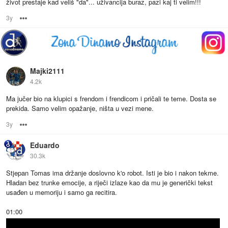
život prestaje kad veliš "da"... uživancija buraz, pazi kaj ti velim!!!
3y
Options
Majki2111
4.2k
Ma jučer bio na klupici s frendom i frendicom i pričali te teme. Dosta se
prekida. Samo velim opažanje, ništa u vezi mene.
3y
Options
Eduardo
30.3k
Stjepan Tomas ima držanje doslovno k'o robot. Isti je bio i nakon tekme.
Hladan bez trunke emocije, a riječi izlaze kao da mu je generički tekst
usađen u memoriju i samo ga recitira.
01:00