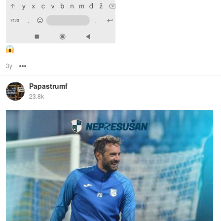
3y
Options
Papastrumf
23.8k