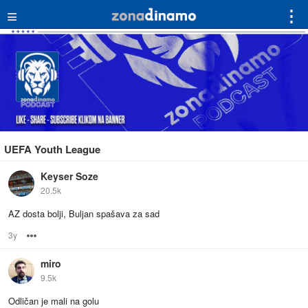
≡
⋮
UEFA Youth League
Keyser Soze
20.5k
AZ dosta bolji, Buljan spašava za sad
3y
Options
miro
9.5k
Odličan je mali na golu