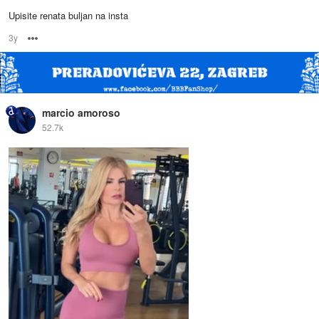
Upisite renata buljan na insta
3y
Options
marcio amoroso
52.7k