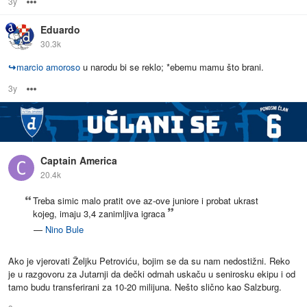
3y
Options
Eduardo
30.3k
↪
marcio amoroso
u narodu bi se reklo; *ebemu mamu što brani.
3y
Options
Captain America
20.4k
Treba simic malo pratit ove az-ove juniore i probat ukrast
kojeg, imaju 3,4 zanimljiva igraca
—
Nino Bule
Ako je vjerovati Željku Petroviću, bojim se da su nam nedostižni. Reko
je u razgovoru za Jutarnji da dečki odmah uskaču u senirosku ekipu i od
tamo budu transferirani za 10-20 milijuna. Nešto slično kao Salzburg.