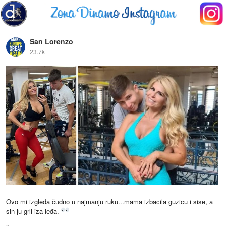
San Lorenzo
23.7k
Ovo mi izgleda čudno u najmanju ruku...mama izbacila guzicu i sise, a
sin ju grli iza leđa.