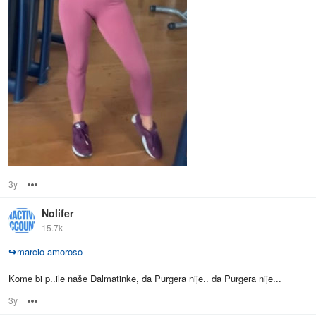
3y
Options
Nolifer
15.7k
↪
marcio amoroso
Kome bi p..ile naše Dalmatinke, da Purgera nije.. da Purgera nije...
3y
Options