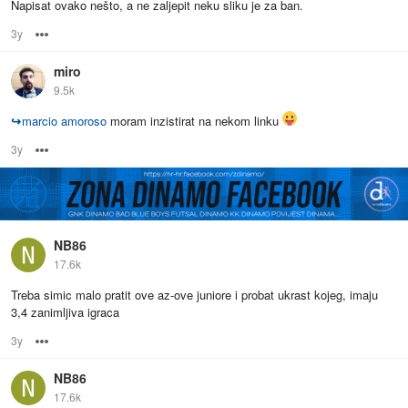
Napisat ovako nešto, a ne zaljepit neku sliku je za ban.
3y
Options
miro
9.5k
↪
marcio amoroso
moram inzistirat na nekom linku
3y
Options
NB86
17.6k
Treba simic malo pratit ove az-ove juniore i probat ukrast kojeg, imaju
3,4 zanimljiva igraca
3y
Options
NB86
17.6k