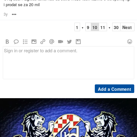
i prodat se za 20 mil
3y
Options
1
9
10
11
30
Next
▼
▼
Add a Comment