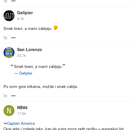
3y
Options
Gelipter
4.7k
Sinek brani, a mami zabijaju.
3y
Options
San Lorenzo
23.7k
Sinek brani, a mami zabijaju
—
Gelipter
Po ovim gore slikama, možda i sinek zabija.
3y
Options
NB86
17.6k
↪
Captain America
Ovaj adai i izgleda tako, kao da sutra moze radit razliku u europskoj ligi