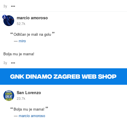
3y
Options
marcio amoroso
52.7k
Odličan je mali na golu
—
miro
Bolja mu je mama!
3y
Options
San Lorenzo
23.7k
Bolja mu je mama!
—
marcio amoroso