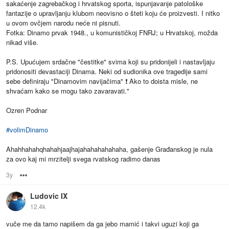
sakaćenje zagrebačkog i hrvatskog sporta, ispunjavanje patološke
fantazije o upravljanju klubom neovisno o šteti koju će proizvesti. I nitko
u ovom ovčjem narodu neće ni pisnuti.
Fotka: Dinamo prvak 1948., u komunističkoj FNRJ; u Hrvatskoj, možda
nikad više.
P.S. Upućujem srdačne "čestitke" svima koji su pridonijeli i nastavljaju
pridonositi devastaciji Dinama. Neki od sudionika ove tragedije sami
sebe definiraju "Dinamovim navijačima" ❗ Ako to doista misle, ne
shvaćam kako se mogu tako zavaravati."
Ozren Podnar
#
volimDinamo
Ahahhahahqhahahjaajhajahahahahahaha, gašenje Građanskog je nula
za ovo kaj mi mrzitelji svega rvatskog radimo danas
3y
Options
Ludovic IX
12.4k
vuče me da tamo napišem da ga jebo mamić i takvi uguzi koji ga