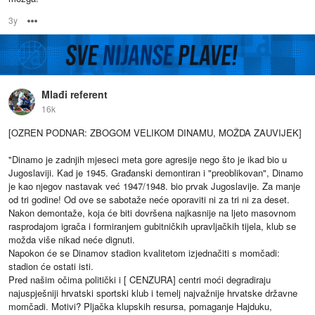
3y
Options
Mlađi referent
16k
[OZREN PODNAR: ZBOGOM VELIKOM DINAMU, MOŽDA ZAUVIJEK]
"Dinamo je zadnjih mjeseci meta gore agresije nego što je ikad bio u
Jugoslaviji. Kad je 1945. Građanski demontiran i "preoblikovan", Dinamo
je kao njegov nastavak već 1947/1948. bio prvak Jugoslavije. Za manje
od tri godine! Od ove se sabotaže neće oporaviti ni za tri ni za deset.
Nakon demontaže, koja će biti dovršena najkasnije na ljeto masovnom
rasprodajom igrača i formiranjem gubitničkih upravljačkih tijela, klub se
možda više nikad neće dignuti.
Napokon će se Dinamov stadion kvalitetom izjednačiti s momčadi:
stadion će ostati isti.
Pred našim očima politički i [ CENZURA] centri moći degradiraju
najuspješniji hrvatski sportski klub i temelj najvažnije hrvatske državne
momčadi. Motivi? Pljačka klupskih resursa, pomaganje Hajduku,