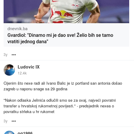
3y
Options
Ludovic IX
12.4k
Cijenim što nexe radi ali Ivano Balic je iz portland san antonia došao
zagreb u naponu snage sa 29 godina
"Nakon odlaska Jelinića odlučili smo se za ovaj, najveći povratni
transfer u hrvatskoj rukometnoj povijesti." - predsjednik nexea o
povratku strleka u hr rukomet
3y
Options
og1986