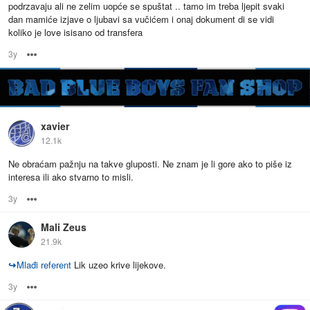
podrzavaju ali ne zelim uopće se spuštat .. tamo im treba ljepit svaki
dan mamiće izjave o ljubavi sa vučićem i onaj dokument di se vidi
koliko je love isisano od transfera
3y
Options
xavier
12.1k
Ne obraćam pažnju na takve gluposti. Ne znam je li gore ako to piše iz
interesa ili ako stvarno to misli.
3y
Options
Mali Zeus
21.9k
↪
Mlađi referent
Lik uzeo krive lijekove.
3y
Options