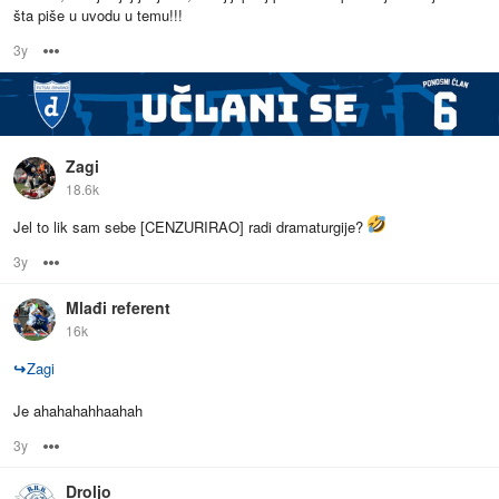
šta piše u uvodu u temu!!!
3y
Options
Zagi
18.6k
Jel to lik sam sebe [CENZURIRAO] radi dramaturgije?
3y
Options
Mlađi referent
16k
↪
Zagi
Je ahahahahhaahah
3y
Options
Droljo