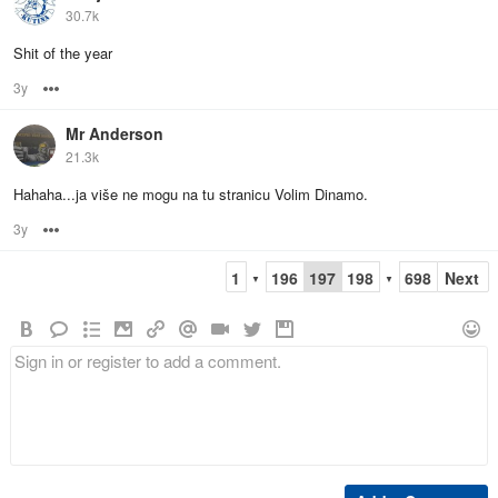
30.7k
Shit of the year
3y
Options
Mr Anderson
21.3k
Hahaha...ja više ne mogu na tu stranicu Volim Dinamo.
3y
Options
1
196
197
198
698
Next
▼
▼