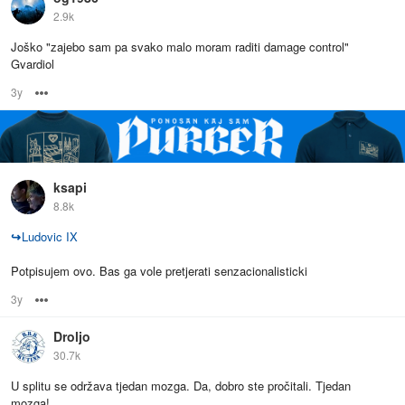
2.9k
Joško "zajebo sam pa svako malo moram raditi damage control"
Gvardiol
3y
Options
ksapi
8.8k
↪
Ludovic IX
Potpisujem ovo. Bas ga vole pretjerati senzacionalisticki
3y
Options
Droljo
30.7k
U splitu se održava tjedan mozga. Da, dobro ste pročitali. Tjedan
mozga!