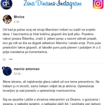
Mrvica
4.3k
Od kad je počeo ovaj rat struja Mamićevi miševi su izašli na svijetlo
dana. I fascinantno je čitat količinu gluposti šta ljudi pišu. Posebno
nakon poraza Šibenika, znači 2. jebeni poraz u sezoni odmah propali,
evo ga vidi se šta se dogodi odlaskom Mamića i ostala srnja. Puno puta
preskočim takve gluposti, al također puno puta planem i pošaljem ih u 3
polja mandarina po komentarima.
3y
Options
marcio amoroso
52.8k
Mene iskreno, ali najiskrenije glava zaboli od ove teme preventivno. Ne
trebam ju ni otvoriti, samo trebam vidjeti da je aktivna. Opterećenje
tovarijom je sad preraslo u opterećenje mamicevcima.
Daj se opustite i pišite o stvarima relevantnim za Dinamo, o guzicama i
sisama, o najboljoj janjetini, o najljepšoj plaži itd. I pročitajte već jednom