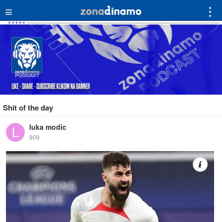
≡
⋮
Shit of the day
luka modic
909