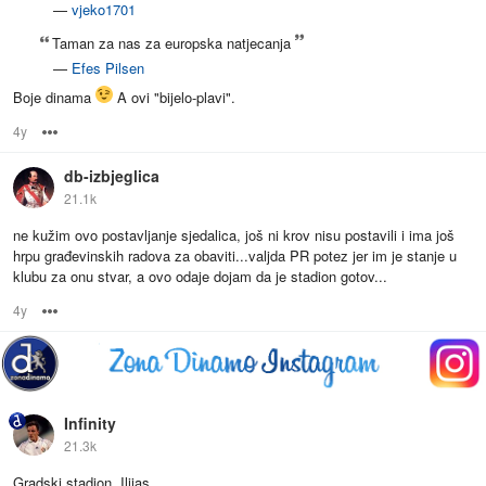
—
vjeko1701
Taman za nas za europska natjecanja
—
Efes Pilsen
Boje dinama
A ovi "bijelo-plavi".
4y
Options
db-izbjeglica
21.1k
ne kužim ovo postavljanje sjedalica, još ni krov nisu postavili i ima još
hrpu građevinskih radova za obaviti...valjda PR potez jer im je stanje u
klubu za onu stvar, a ovo odaje dojam da je stadion gotov...
4y
Options
Infinity
21.3k
Gradski stadion, Ilijas