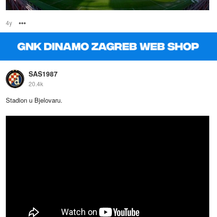
4y
Options
SAS1987
20.4k
Stadion u Bjelovaru.