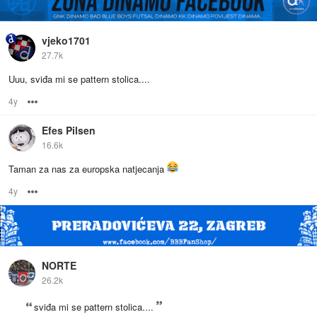
vjeko1701
27.7k
Uuu, sviđa mi se pattern stolica....
4y
Options
Efes Pilsen
16.6k
Taman za nas za europska natjecanja
4y
Options
NORTE
26.2k
sviđa mi se pattern stolica....