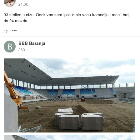
21.3k
33 stolice u nizu. Ocekivao sam ipak malo vecu komociju i manji broj,
do 24 mozda.
4y
Options
BBB Baranja
363