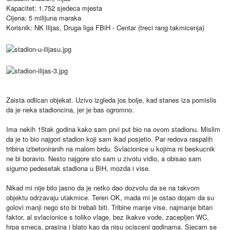
Kapacitet: 1.752 sjedeca mjesta
Cijena: 5 milijuna maraka
Korisnik: NK Ilijas, Druga liga FBiH - Centar (treci rang takmicenja)
Zaista odlican objekat. Uzivo izgleda jos bolje, kad stanes iza pomislis
da je neka stadioncina, jer je bas ogromno.
Ima nekih 15tak godina kako sam prvi put bio na ovom stadionu. Mislim
da je to bio najgori stadion koji sam ikad posjetio. Par redova raspalih
tribina izbetoniranih na malom brdu. Svlacionice u kojima ni beskucnik
ne bi boravio. Nesto najgore sto sam u zivotu vidio, a obisao sam
sigurno pedesetak stadiona u BiH, mozda i vise.
Nikad mi nije bilo jasno da je netko dao dozvolu da se na takvom
objektu odrzavaju utakmice. Teren OK, mada mi je ostao dojam da su
golovi manji nego sto bi trebali biti. Tribine manje vise, najmanje bitan
faktor, al svlacionice s toliko vlage, bez ikakve vode, zacepljen WC,
hrpa smeca, prasina i blato kao da nisu ocisceni godinama. Sjecam se