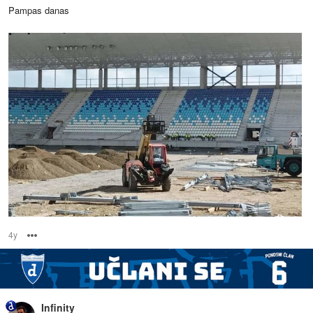
Pampas danas
4y
Options
Infinity