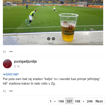
4y
Options
puxigadjurdja
3.1k
↪
SAS1987
Par puta sam baš taj stadion "keljio" tu i navodio kao primjer jeftinijeg"
lidl" stadiona kakav bi rado vidio u Zg.
4y
Options
1
166
167
168
246
Next
▼
▼