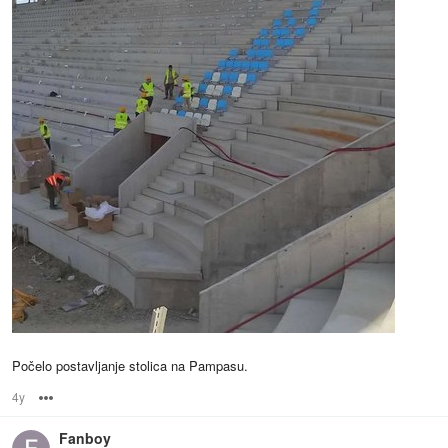
Počelo postavljanje stolica na Pampasu.
4y
Options
Fanboy