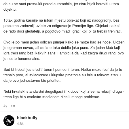
da su se suci presvukli pored automobila, jer nisu htjeli boraviti u tom
objektu.
15tak godina kasnije na istom mjestu objekat koji uz nadogradnju bez
problema zadovolji uvjete za odigravanje Premijer lige. Objekat na koji
ce rado doci gledatelji, a pogotovo mladi igraci koji bi tu trebali trenirati.
Ovo je po meni jedan odlican primjer kako se moze kad se hoce. Ulozen
je ogroman novac, ali se isto tako dobilo jako puno. Za jedan klub koji
igra treci rang bez ikakvih sansi i ambicija da ikad zaigra drugi rang, ovo
je nesto fenomenalno.
Sad bi trebali jos srediti teren i pomocni teren. Netko moze reci da je to
trebalo prvo, al svlacionice i klupske prostorije su bile u takvom stanju
da je ovo jednostavno bio prioritet.
Neki hrvatski standardni drugoligasi ili klubovi koji zive na relaciji druga -
treca liga bi s ovakvim stadionom rijesili mnoge probleme.
4y
Options
blackbully
4.8k