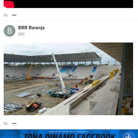
4y
Options
BBB Baranja
363
4y
Options