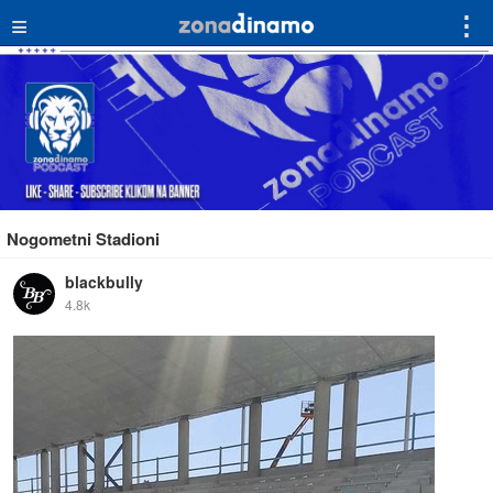
≡
⋮
Nogometni Stadioni
blackbully
4.8k