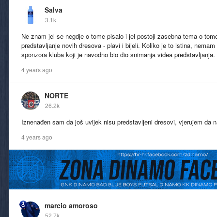
Salva
3.1k
Ne znam jel se negdje o tome pisalo i jel postoji zasebna tema o tome
predstavljanje novih dresova - plavi i bijeli. Koliko je to istina, nem
sponzora kluba koji je navodno bio dio snimanja videa predstavljanja.
4 years ago
NORTE
26.2k
Iznenađen sam da još uvijek nisu predstavljeni dresovi, vjerujem da n
4 years ago
marcio amoroso
52.7k