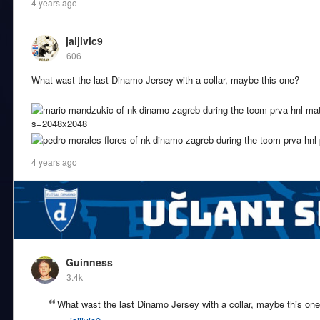
4 years ago
jaijivic9
606
What wast the last Dinamo Jersey with a collar, maybe this one?
4 years ago
Guinness
3.4k
What wast the last Dinamo Jersey with a collar, maybe this on