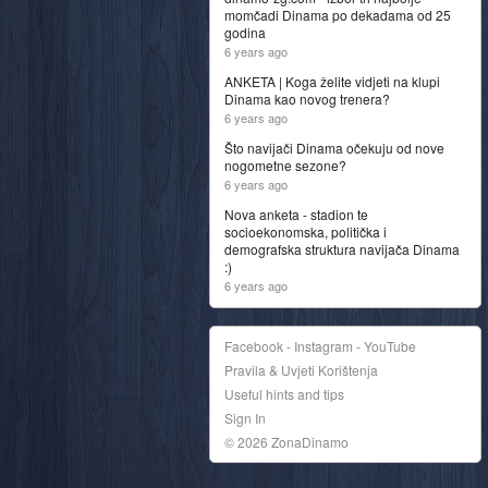
momčadi Dinama po dekadama od 25
godina
6 years ago
ANKETA | Koga želite vidjeti na klupi
Dinama kao novog trenera?
6 years ago
Što navijači Dinama očekuju od nove
nogometne sezone?
6 years ago
Nova anketa - stadion te
socioekonomska, politička i
demografska struktura navijača Dinama
:)
6 years ago
Facebook - Instagram - YouTube
Pravila & Uvjeti Korištenja
Useful hints and tips
Sign In
© 2026 ZonaDinamo