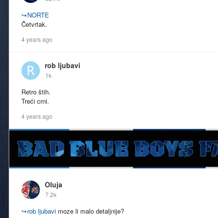
↪
NORTE
Četvrtak.
4 years ago
rob ljubavi
1k
Retro štih.
Treći crni.
4 years ago
Oluja
7.2k
↪
rob ljubavi
moze li malo detaljnije?