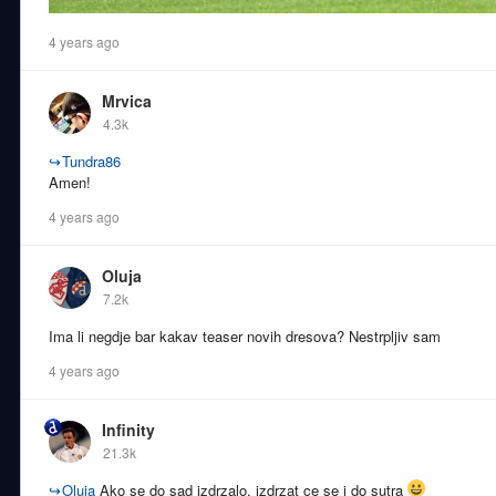
4 years ago
Mrvica
4.3k
↪
Tundra86
Amen!
4 years ago
Oluja
7.2k
Ima li negdje bar kakav teaser novih dresova? Nestrpljiv sam
4 years ago
Infinity
21.3k
↪
Oluja
Ako se do sad izdrzalo, izdrzat ce se i do sutra