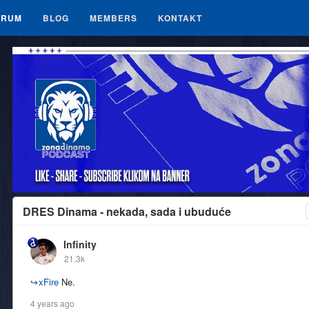
ORUM
BLOG
MEMBERS
KONTAKT
DRES Dinama - nekada, sada i ubuduće
Infinity
21.3k
↪
xFire
Ne.
4 years ago