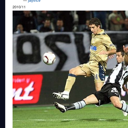
—
jaijivic9
2010/11