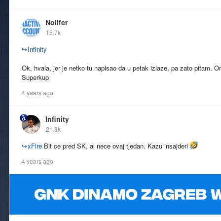
Nolifer
15.7k
↪
Infinity
Ok, hvala, jer je netko tu napisao da u petak izlaze, pa zato pitam. O
Superkup
4 years ago
Infinity
21.3k
↪
xFire
Bit ce pred SK, al nece ovaj tjedan. Kazu insajderi
4 years ago